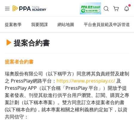
註冊領取 上千元優惠券！
公告
提案教學
我要開課
網站地圖
平台會員規範及申訴管道
沒有描述
--:--
--:--
登入/註冊
🌞 PPA 避暑津貼．冷氣房升級｜期間快閃活動
提案合約書
🥵 酷暑限時快閃｜單筆滿 NT$2,500 現折 NT$300、再贈最高
2% 點數回饋！🚀 酷暑來襲．偷偷在冷氣房升級 📈⭐️ 【冷氣房
4 天前
進修 限時開跑】◾單筆滿 NT$2,500 現折 NT$300◾活動期間：
即日起 - 8/13（只有一週）-📣 酷暑季好康 \ 再加碼 /→ 點數回饋
提案者合約書
返回播放器
無上限🔥購買任一課程 or 訂閱✅ 消費即享回饋 1% 點數✅ 滿
查看全部
$5,000 回饋 2% 點數🎁 此為 PPA 官方帳號 Line@ 專屬活動，加
1.0x
入好友👉 享有「渠道專屬活動」及「個人化推播」！
清除全部
瑞奧股份有限公司（以下稱甲方）同意將其負責經營及建制
追蹤列表
播放清單
之 PressPlay網路平台：
https://www.pressplay.cc/
及
播放速度
PressPlay APP（以下合稱「PressPlay 平台」）開放予提
2.0x
案者發表、刊登其欲進行供平台用戶瀏覽、訂閱、購買之專
案計劃（以下稱本專案）。雙方同意訂立本提案者合約書
沒有播放清單
1.75x
(以下稱本合約)，就本專案相關之權利義務約定如下，以資
去逛逛
共同信守：
1.5x
1.25x