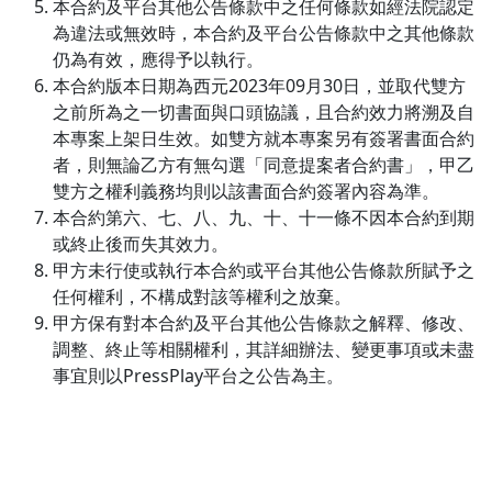
本合約及平台其他公告條款中之任何條款如經法院認定
為違法或無效時，本合約及平台公告條款中之其他條款
仍為有效，應得予以執行。
本合約版本日期為西元2023年09月30日，並取代雙方
之前所為之一切書面與口頭協議，且合約效力將溯及自
本專案上架日生效。如雙方就本專案另有簽署書面合約
者，則無論乙方有無勾選「同意提案者合約書」，甲乙
雙方之權利義務均則以該書面合約簽署內容為準。
本合約第六、七、八、九、十、十一條不因本合約到期
或終止後而失其效力。
甲方未行使或執行本合約或平台其他公告條款所賦予之
任何權利，不構成對該等權利之放棄。
甲方保有對本合約及平台其他公告條款之解釋、修改、
調整、終止等相關權利，其詳細辦法、變更事項或未盡
事宜則以PressPlay平台之公告為主。