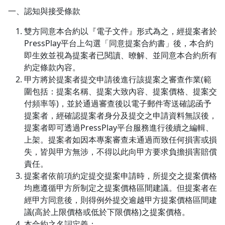
一、認知與接受條款
1.0x
雙方同意本合約以『電子文件』形式為之，經提案者於
0.75x
PressPlay平台上勾選「同意提案合約書」後，本合約
即生效並視為提案者已閱讀、暸解、並同意本合約所有
約定條款內容。
甲方將於提案者提交申請後進行該提案之審查作業(範
圍包括：提案名稱、提案大致內容、提案價格、提案交
付頻率等)，並於通過審查後以電子郵件寄送確認函予
提案者，經確認提案者身分及提交之申請資料無誤後，
提案者即可透過PressPlay平台服務進行後續之編輯、
上架。提案者如因本專案審查未通過而致任何損害或損
失，皆與甲方無涉，不得以此向甲方要求負擔損害賠償
責任。
提案者依前項約定提交提案申請時，所提交之提案價格
均應遵循甲方所制定之提案價格區間建議。但提案者在
經甲方同意後，則得例外提交逾越甲方提案價格區間建
議(高於上限價格或低於下限價格)之提案價格。
本合約之名詞定義：