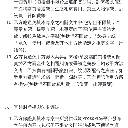
一切費用（包括但不限於返還銷售所得、訂閱者及/或
單次購購買者退費所生之相關費用、第三人賠償費、訴
訟費、律師費等）。
乙方應避免於本專案之相關文字中(包括但不限於，本
沒有待播放的清單
專案介紹、提案介紹、本專案內容等)使用有違法之
去逛逛
虞，或較為敏感之字眼(包括但不限於，「終身」或
「永久」使用、觀看及其他甲方所指定之相關文字、用
語等)。
乙方有避免甲方涉入其與訂閱者/單次購購買者或可歸
責於乙方而產生之相關糾紛或爭議之義務，如致甲方涉
入者，乙方負有相關爭議解決、說明及配合之責任，如
致甲方遭訴訟求償、賠償、罰款等，乙方應賠償甲方所
有損失(包括但不限於裁判費、賠償費、律師費等)。
六、智慧財產權與法令遵循
乙方保證其於本專案中所提供或於PressPlay平台發布
之任何內容（包括但不限於公開張貼或私下傳送之資