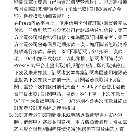
額開立電子發票（已內含加值型營業稅）。甲方將根據
每月實際訂閱/購買金額（扣除已取消訂閱/購買之金
額）進行撥款明細表製作：
在PressPlay平台上，使用信用卡付費訂閱/購買者完成
付款，並收到第三方金流公司付款成功通知信後，第三
方金流公司就會執行扣款；如為購買訂閱產品者，第三
方金流公司會每個月定期扣款一次，如訂閱者無取消將
持續進行扣款。舉例：8/1下單訂閱，9/1扣第二次款
項，10/1扣第三次款項，以此類推。訂閱者可隨時於
PressPlay平台上提出取消訂閱的申請，即可取消停止
下次及未來扣款，訂閱者於本專案訂閱專區使用權限截
止點為下次扣款日的前一天。訂閱者若欲取消下期訂
閱，需於下次扣款日前七天至PressPlay平台使用者後
台中提出取消訂閱申請。舉例：8/1下單，下次扣款日
9/1前七天提出申請取消，9/1起則不會再次扣款且終止
訂閱者於訂閱專區之使用權限。
如訂閱者於訂閱期間要求或申請退費或變更方案內容
時，倘經甲方審核並同意後，甲方將負責處理，惟如需
乙方配合辦理相關程序情況時(包括但不限於由乙方直