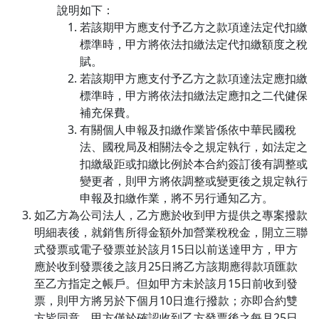
說明如下：
若該期甲方應支付予乙方之款項達法定代扣繳
標準時，甲方將依法扣繳法定代扣繳額度之稅
賦。
若該期甲方應支付予乙方之款項達法定應扣繳
標準時，甲方將依法扣繳法定應扣之二代健保
補充保費。
有關個人申報及扣繳作業皆係依中華民國稅
法、國稅局及相關法令之規定執行，如法定之
扣繳級距或扣繳比例於本合約簽訂後有調整或
變更者，則甲方將依調整或變更後之規定執行
申報及扣繳作業，將不另行通知乙方。
如乙方為公司法人，乙方應於收到甲方提供之專案撥款
明細表後，就銷售所得金額外加營業稅稅金，開立三聯
式發票或電子發票並於該月15日以前送達甲方，甲方
應於收到發票後之該月25日將乙方該期應得款項匯款
至乙方指定之帳戶。但如甲方未於該月15日前收到發
票，則甲方將另於下個月10日進行撥款；亦即合約雙
方皆同意，甲方僅於確認收到乙方發票後之每月25日