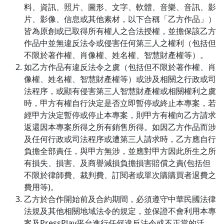
料、資訊、照片、圖形、文字、軟體、音樂、音訊、影
片、影像、信息或其他素材，以下合稱「乙方作品」）
皆為原創或已取得所有權人之合法授權，並擔保該乙方
作品中並無違反法令或侵害任何第三人之權利（包括但
不限於著作權、肖像權、姓名權、智慧財產權等）。
如乙方作品有違反法令之虞（包括但不限於著作權、肖
像權、姓名權、智慧財產權等）或涉及相關之行政或司
法程序，或顯有侵害第三人智慧財產權或相關權利之虞
時，甲方有權自行決定是否立即暫停或終止本專案，若
經甲方決定暫停或停止本專案，則甲方有權向乙方請求
返還因本專案所得之所有銷售所得。如因乙方作品而涉
及任何行政或司法程序或遭第三人請求時，乙方應自行
負擔全部責任，與甲方無涉，並應對甲方因此所生之所
有損失、損害、及商譽減損負擔損害賠償之責(包括但
不限於律師費、裁判費、訂閱者或單次購購買者退費之
費用等)。
乙方於合作開始前及合約期間，必須遵守中華民國法律
法規及其他相關地域法令的規定，並保證不會利用本專
案及PressPlay平台進行任何違反法令或不正當的活