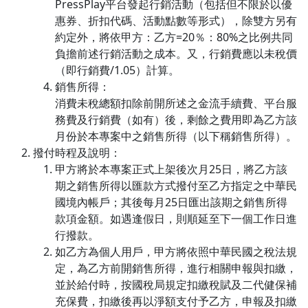
PressPlay平台發起行銷活動（包括但不限於以優
惠券、折扣代碼、活動點數等形式），除雙方另有
約定外，將依甲方：乙方=20％：80%之比例共同
負擔前述行銷活動之成本。又，行銷費應以未稅價
（即行銷費/1.05）計算。
銷售所得：
消費未稅總額扣除前開所述之金流手續費、平台服
務費及行銷費（如有）後，剩餘之費用即為乙方該
月份於本專案中之銷售所得（以下稱銷售所得）。
撥付時程及說明：
甲方將於本專案正式上架後次月25日，將乙方該
期之銷售所得以匯款方式撥付至乙方指定之中華民
國境內帳戶；其後每月25日匯出該期之銷售所得
款項金額。如遇逢假日，則順延至下一個工作日進
行撥款。
如乙方為個人用戶，甲方將依照中華民國之稅法規
定，為乙方前開銷售所得，進行相關申報與扣繳，
並於給付時，按國稅局規定扣繳稅賦及二代健保補
充保費，扣繳後再以淨額支付予乙方，申報及扣繳