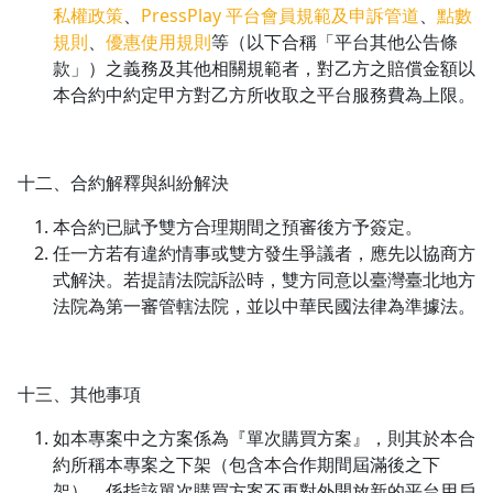
私權政策
、
PressPlay 平台會員規範及申訴管道
、
點數
規則
、
優惠使用規則
等（以下合稱「平台其他公告條
款」）之義務及其他相關規範者，對乙方之賠償金額以
本合約中約定甲方對乙方所收取之平台服務費為上限。
十二、合約解釋與糾紛解決
本合約已賦予雙方合理期間之預審後方予簽定。
任一方若有違約情事或雙方發生爭議者，應先以協商方
式解決。若提請法院訴訟時，雙方同意以臺灣臺北地方
法院為第一審管轄法院，並以中華民國法律為準據法。
十三、其他事項
如本專案中之方案係為『單次購買方案』，則其於本合
約所稱本專案之下架（包含本合作期間屆滿後之下
架），係指該單次購買方案不再對外開放新的平台用戶