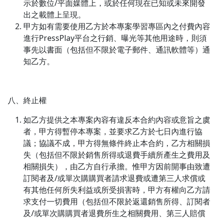
示於數位/平面媒體上，或於任何現在已知或未來開發
出之載體上呈現。
甲方如有需要使用乙方於本專案學習專區內之付費內容
進行PressPlay平台之行銷、曝光等其他用途時，則須
事先以書面（包括但不限於電子郵件、通訊軟體等）通
知乙方。
八、終止權
如乙方提供之本專案內容有違反本合約內容或意旨之虞
者，甲方得暫停本專案，並要求乙方於七日內進行協
議；協議不成，甲方得無條件終止本合約，乙方相關損
失（包括但不限於銷售所得或退費手續所產生之費用及
相關損失），由乙方自行承擔。惟甲方因前開事由致遭
訂閱者及/或單次購購買者請求退費或遭第三人求償或
有其他任何所失利益或所受損害時，甲方有權向乙方請
求支付一切費用（包括但不限於返還銷售所得、訂閱者
及/或單次購購買者退費所生之相關費用、第三人賠償