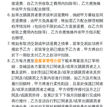
接退費、自乙方所收取之費用內扣除等)，乙方應無條
件依甲方指示配合辦理。
如單次購購買者要求或申請退費時，倘經甲方審核並同
意退費後，由甲方負責處理，惟如需乙方配合辦理相關
程序情況時（包括但不限於由乙方直接退費、自乙方所
收取之費用內扣除等)，乙方亦應無條件依甲方指示配
合辦理。
惟如有取消交易或申請退費之情事，當筆交易款項將不
撥款予乙方；若當筆交易已撥款予乙方者，甲方將自行
於下一期欲支付乙方之款項中扣除。
乙方每月應至
提案者管理介面
下載本專案當月訂單明
細，並確認各方案當月訂閱者及/或單次購購買者之人
數及資料，並針對該訂閱者及/或單次購購買者依其所
訂閱及/或購買之方案內容進行回饋。如乙方該月無法
履行回饋時，甲方將進行柔性勸說，且基於保護訂閱者
及/或單次購購買者之權益，甲方得暫停撥付該月之訂
閱及/或購買所得，並累計至下下個月回饋履行完成時
再行撥付，乙方並須自行對訂閱者及/或單次購購買者
負擔全責（包括但不限於相關退費手續所產生的費用及