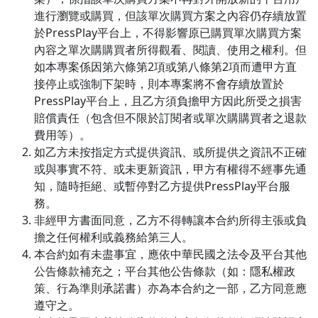
進行瀏覽或購買，但該單次購買方案之內容仍存續放置
於PressPlay平台上，不得影響原已購買單次購買方案
內容之單次購購買者所得觀看、閱讀、使用之權利。但
如本專案係因第六條第2項或第八條第2項而遭甲方直
接停止或強制下架時，則本專案將不會存續放置於
PressPlay平台上，且乙方須負擔甲方因此所受之損害
賠償責任（包含但不限於訂閱者或單次購購買者之退款
費用等）。
如乙方未按指定方式提供資訊、或所提供之資訊不正確
或與事實不符、或未更新資訊，甲方有權得不經事先通
知，隨時拒絕、或暫停對乙方提供PressPlay平台服
務。
非經甲方書面同意，乙方不得轉讓本合約所得主張或負
擔之任何權利或義務給第三人。
本合約如有未盡事宜，應依中華民國之法令及平台其他
公告條款補充之；平台其他公告條款（如：隱私權政
策、行為準則承諾書）亦為本合約之一部，乙方同意應
遵守之。