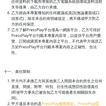
任何資料的下載而導致的乙方電腦系統損壞或資料流程
失等後果，由乙方自行承擔。
乙方經由本專案獲知的任何建議或資訊(無論書面或口
頭形式)，除非本合約有明確規定，將不構成甲方對乙
方的任何保證。
乙方了解PressPlay平台僅為一網路平台，乙方可得於
PressPlay平台刊載本專案內容等，以提供平台用戶瀏
覽、訂閱或購買本專案內容之平台，不代表甲方保證乙
方於PressPlay平台刊載本專案內容之正確性、合法
性。
十一、責任限制
甲方均不承擔乙方與其他第三人間因本合約所生之任何
直接、間接、附帶、特別、衍生性或懲罰性賠償責任
(即使甲方事先已被告知乙方可能會產生相關損失亦
同)。
甲方違反本合約及
PressPlay服務條款
、
PressPlay隱