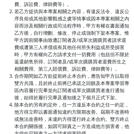
費、訴訟費、律師費等）。
若乙方提供與本專案相關之內容，有違反法令、違反公
序良俗或其他影響觀感之虞等情事或因本專案相關之內
容而涉及相關行政或司法程序時，甲方有權在書面通知
乙方後，自行增刪、修改、停止或強制下架本專案。惟
甲方因前開事由致遭訂閱者及/或單次購購買者請求退
費或遭第三人求償或有其他任何所失利益或所受損害
時，甲方有權向乙方請求支付一切費用（包括但不限於
返還銷售所得、訂閱者及/或單次購購買者退費所生之
相關費用、第三人賠償費、訴訟費、律師費等）。
合作期間如乙方欲提前終止本合約，應告知甲方以取得
雙方共識，且於終止前將已承諾之回饋及本專案學習專
區內容履行完畢並向訂閱者或單次購購買者進行通知
後，始得於履行完畢及通知後之下個月正式下架。
除本合約另有約定外，任一方違反本合約之任一約定，
他方得立即以書面通知違約方限期改善。屆期不改善時
或無法改善時，未違約方得逕行終止本合約。雙方終止
本合約關係後，如因可歸責之一方造成他方損害者，他
方得向可歸責之一方請求損害賠償。