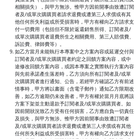
相關損失），與甲方無涉。惟甲方因前開事由致遭訂閱
者及/或單次購購買者請求退費或遭第三人求償或有其
他任何所失利益或所受損害時，甲方有權向乙方請求支
付一切費用（包括但不限於返還銷售所得、訂閱者及/
或單次購購買者退費所生之相關費用、第三人賠償費、
訴訟費、律師費等）。
如乙方當月未能執行本專案中之方案內容或延遲交付與
訂閱者及/或單次購購買者約定之回饋方案內容，或中
途修改回饋方案內容，或因本專案之實際執行方案內容
與先前承諾產生落差時，乙方須向所有訂閱者及/或單
次購購買者進行通知、公告，若經甲方確認乙方有前述
情事時，甲方將以書面（含電子郵件）通知乙方限期改
善，如乙方逾期仍未改善者，甲方有權於當月月底將該
方案下架並主動退款予訂閱者及/或單次購購買者。如
因前開狀況致乙方受有任何損害，乙方應自負一切責任
及損失，與甲方無涉。惟甲方因前開事由致遭訂閱者
及/或單次購購買者請求退費或遭第三人求償或有其他
任何所失利益或所受損害時，甲方有權向乙方請求支付