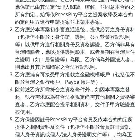
應保證已由其法定代理人閱讀、暸解、並同意本合約之
所有約定，始得依PressPlay平台之提案教學及本合約
約定向甲方進行申請提案並上架本專案。
乙方應於本專案初步審查通過後，提供必要之身份資料
（包括但不限於：身份證、護照、公司營業登記執照
等）以供甲方進行相關身份及資格認證。乙方倘非具有
台灣國籍者，應以提供護照影本、或者長期在台灣居住
之證明（如：居留證等）為限。乙方倘為外國法人者，
則應出具其所屬國家之合法登記執照。
乙方應擁有可接受甲方撥款之金融機構帳戶（包括但不
限於台灣之銀行帳戶、Paypal帳戶等）。
除前述乙方所需符合之資格條件外，如因本專案之發
起、執行需求或為符合法令規定尚需其他相關之資格審
查者，乙方亦應配合提示相關資料、文件予甲方驗證查
核使用。
乙方保證因註冊PressPlay平台會員及依本合約約定所
提供之相關資料及文件（包括但不限於會員註冊資訊、
個人身份資訊或個人/法人身份證明文件等），均為正