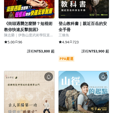
去逛逛
《街頭遇襲怎麼辦？短棍術
登山教科書｜親近百岳的安
教你快速反擊脫困》
全手冊
陳志榮｜伊魯山度武術學院直屬
三條魚
教官（李小龍嫡系傳承）
5.00
96
4.94
723
課程
NT$3,800 起
課程
NT$3,900 起
PPA嚴選