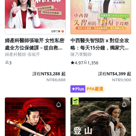
婦產科醫師張瑜芹 女性私密
中西醫失智預防 x 對症全攻
處全方位保健課－從自救到
略：每天15分鐘，獨家穴位
婦產科醫師 張瑜芹
陳乃菁醫師
保養 找回自信與健康！
健腦、對症延緩病程、強化
照顧心法
3
4.97
1,356
課程
NT$3,288 起
課程
NT$4,399 起
NT$6,688
NT$9,900
Plus
PPA嚴選
沒有待播放的清單