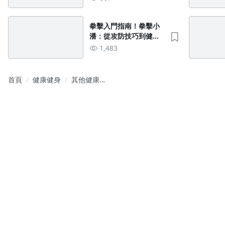
拳擊入門指南！拳擊小
潘：從攻防技巧到健身
好處一次搞懂！
1,483
首頁
健康健身
其他健康健
身學習