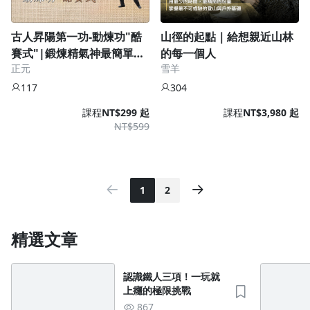
古人昇陽第一功-動煉功"酷
山徑的起點｜給想親近山林
賽式"|鍛煉精氣神最簡單的
的每一個人
正元
雪羊
法門
117
304
課程
NT$299 起
課程
NT$3,980 起
NT$599
1
2
精選文章
認識鐵人三項！一玩就
上癮的極限挑戰
867