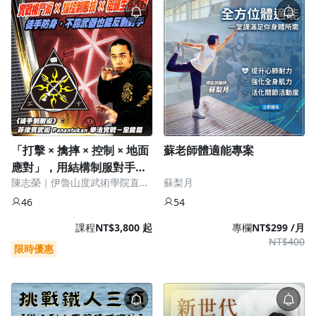
「打擊 × 擒摔 × 控制 × 地面
蘇老師體適能專案
應對」，用結構制服對手，
陳志榮｜伊魯山度武術學院直屬
蘇梨月
從站立到地面全面制敵
教官（李小龍嫡系傳承）
46
54
課程
NT$3,800 起
專欄
NT$299 /月
NT$400
限時優惠