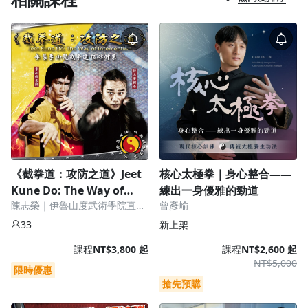
語言學習
1.0x
0.75x
烘焙料理
健康健身
生活品味
職場技能
《截拳道：攻防之道》Jeet
核心太極拳｜身心整合——
Kune Do: The Way of
練出一身優雅的勁道
陳志榮｜伊魯山度武術學院直屬
曾彥崳
行銷
Interception
教官（李小龍嫡系傳承）
33
新上架
藝文娛樂
課程
NT$3,800 起
課程
NT$2,600 起
NT$5,000
限時優惠
搶先預購