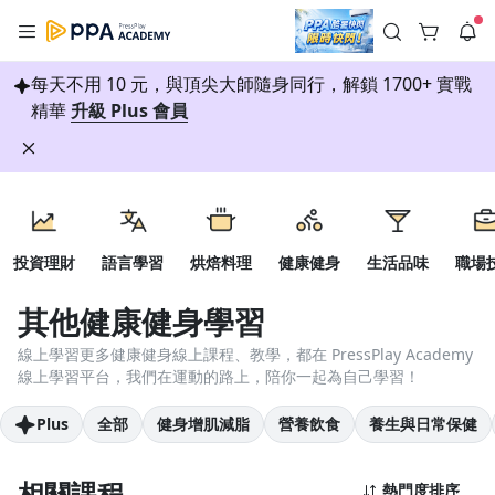
註冊領取 上千元優惠券！
每天不用 10 元，與頂尖大師隨身同行，解鎖 1700+ 實戰
公告
沒有描述
--:--
--:--
精華
升級 Plus 會員
登入/註冊
🌞 PPA 避暑津貼．冷氣房升級｜期間快閃活動
🥵 酷暑限時快閃｜單筆滿 NT$2,500 現折 NT$300、再贈最高
2% 點數回饋！🚀 酷暑來襲．偷偷在冷氣房升級 📈⭐️ 【冷氣房
2 天前
進修 限時開跑】◾單筆滿 NT$2,500 現折 NT$300◾活動期間：
每日簽到
即日起 - 8/13（只有一週）-📣 酷暑季好康 \ 再加碼 /→ 點數回饋
返回播放器
無上限🔥購買任一課程 or 訂閱✅ 消費即享回饋 1% 點數✅ 滿
查看全部
$5,000 回饋 2% 點數🎁 此為 PPA 官方帳號 Line@ 專屬活動，加
1.0x
入好友👉 享有「渠道專屬活動」及「個人化推播」！
投資理財
語言學習
烘焙料理
健康健身
生活品味
職場
清除全部
領券專區
追蹤列表
播放清單
播放速度
其他健康健身學習
聽書
2.0x
線上學習更多健康健身線上課程、教學，都在 PressPlay Academy
線上學習平台，我們在運動的路上，陪你一起為自己學習！
沒有播放清單
1.75x
所有分類
去逛逛
Plus
全部
健身增肌減脂
營養飲食
養生與日常保健
1.5x
投資理財
1.25x
相關課程
熱門度排序