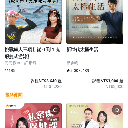
挑戰鐵人三項〖從 0 到 1 克
新世代太極生活
服捷式游泳〗
喬喬教練 - 許雅喬
曾彥崳
135
5.00
439
課程
NT$3,640 起
課程
NT$3,000 起
NT$4,280
NT$5,000
限時優惠