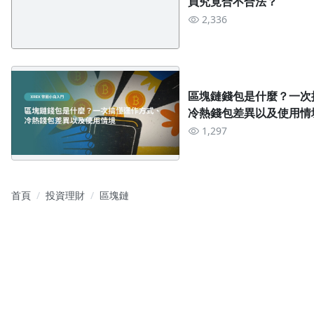
買究竟合不合法？
2,336
區塊鏈錢包是什麼？一次
冷熱錢包差異以及使用情
1,297
首頁
投資理財
區塊鏈