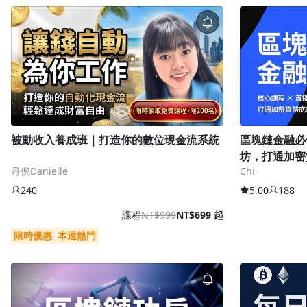
行銷
藝文娛樂
被動收入養成班｜打造你的數位現金流系統
區塊鏈金融必
坊，打通加密
丹倪Danielle
Chi
240
5.00
188
課程
NT$999
NT$699 起
限時優惠
本週熱門