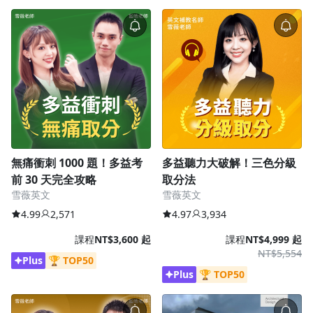
無痛衝刺 1000 題！多益考
多益聽力大破解！三色分級
前 30 天完全攻略
取分法
雪薇英文
雪薇英文
4.99
2,571
4.97
3,934
課程
NT$3,600 起
課程
NT$4,999 起
NT$5,554
Plus
🏆 TOP50
Plus
🏆 TOP50