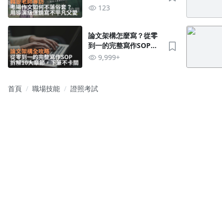
演級運鏡寫出不平凡的
123
父愛
論文架構怎麼寫？從零
到一的完整寫作SOP，
拆解10大章節讓你下筆
9,999+
不卡關！
首頁
職場技能
證照考試