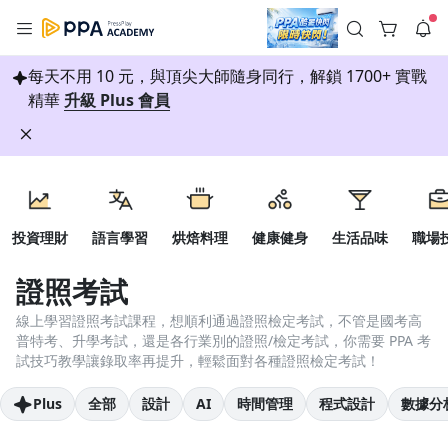
註冊領取 上千元優惠券！
每天不用 10 元，與頂尖大師隨身同行，解鎖 1700+ 實戰
公告
沒有描述
--:--
--:--
精華
升級 Plus 會員
登入/註冊
🌞 PPA 避暑津貼．冷氣房升級｜期間快閃活動
🥵 酷暑限時快閃｜單筆滿 NT$2,500 現折 NT$300、再贈最高
2% 點數回饋！🚀 酷暑來襲．偷偷在冷氣房升級 📈⭐️ 【冷氣房
3 天前
進修 限時開跑】◾單筆滿 NT$2,500 現折 NT$300◾活動期間：
每日簽到
即日起 - 8/13（只有一週）-📣 酷暑季好康 \ 再加碼 /→ 點數回饋
返回播放器
無上限🔥購買任一課程 or 訂閱✅ 消費即享回饋 1% 點數✅ 滿
查看全部
$5,000 回饋 2% 點數🎁 此為 PPA 官方帳號 Line@ 專屬活動，加
1.0x
入好友👉 享有「渠道專屬活動」及「個人化推播」！
投資理財
語言學習
烘焙料理
健康健身
生活品味
職場
清除全部
領券專區
追蹤列表
播放清單
播放速度
證照考試
聽書
2.0x
線上學習證照考試課程，想順利通過證照檢定考試，不管是國考高
普特考、升學考試，還是各行業別的證照/檢定考試，你需要 PPA 考
沒有播放清單
1.75x
所有分類
試技巧教學讓錄取率再提升，輕鬆面對各種證照檢定考試！
去逛逛
1.5x
Plus
全部
設計
AI
時間管理
程式設計
數據分
投資理財
1.25x