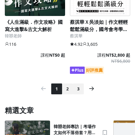
《人生滿級．作文攻略》國
蔡淇華Ｘ吳淡如｜作文輕輕
寫大進擊&古文大解析
鬆鬆滿級分，國考會考學測
韓曌老師
蔡淇華
統測寫作全攻略
116
4.92
3,605
課程
NT$0 起
課程
NT$2,800 起
NT$6,800
Plus
好評推薦
1
2
3
精選文章
韓曌老師專訪｜考場作
文如何不落俗套？用導