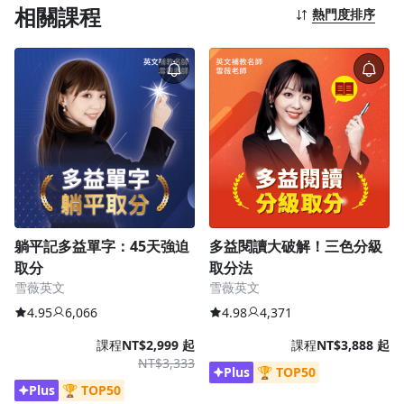
相關課程
熱門度排序
語言學習
1.0x
0.75x
烘焙料理
健康健身
生活品味
職場技能
躺平記多益單字：45天強迫
多益閱讀大破解！三色分級
取分
取分法
行銷
雪薇英文
雪薇英文
4.95
6,066
4.98
4,371
藝文娛樂
課程
NT$2,999 起
課程
NT$3,888 起
NT$3,333
Plus
🏆 TOP50
Plus
🏆 TOP50