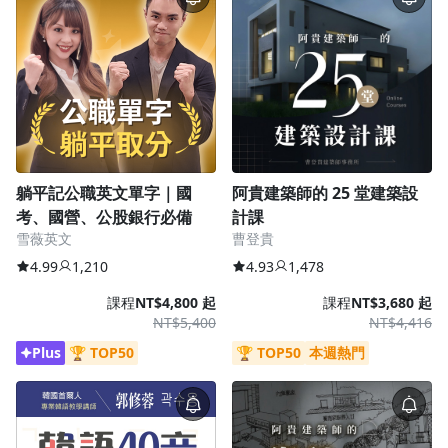
躺平記公職英文單字｜國
阿貴建築師的 25 堂建築設
考、國營、公股銀行必備
計課
雪薇英文
曹登貴
4.99
1,210
4.93
1,478
課程
NT$4,800 起
課程
NT$3,680 起
NT$5,400
NT$4,416
Plus
🏆 TOP50
🏆 TOP50
本週熱門