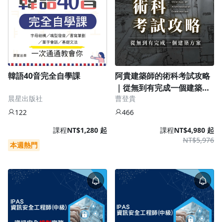
韓語40音完全自學課
阿貴建築師的術科考試攻略
｜從無到有完成一個建築方
晨星出版社
曹登貴
案
122
466
課程
NT$1,280 起
課程
NT$4,980 起
NT$5,976
本週熱門
沒有待播放的清單