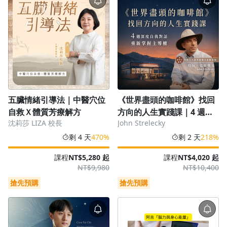
五臟情緒引導法｜中醫穴位
《世界盡頭的咖啡館》找回
自救Ｘ體質芳療解方
方向的人生實踐課｜4 週深
沈莉莎 LIZA 校長
John Strelecky
度自我對話，重新掌握主導
權
剩 4 天
470%
剩 2 天
218%
課程
NT$5,280 起
課程
NT$4,020 起
NT$9,980
NT$10,400
搶先預購
搶先預購