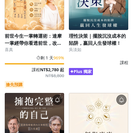
沒有待播放的清單
去逛逛
前世今生一掌轉運術：達摩
理性決策｜擺脫沉沒成本的
一掌經帶你看透前世，改寫
陷阱，贏回人生發球權！
喜真
吳淡如
今生劇本
剩 1 天
969%
課程
課程
NT$2,780 起
Plus 獨家
NT$8,800
搶先預購