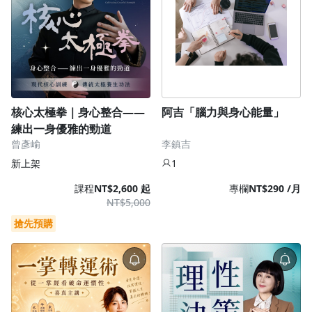
核心太極拳｜身心整合——
阿吉「腦力與身心能量」
練出一身優雅的勁道
曾彥崳
李鎮吉
新上架
1
課程
NT$2,600 起
專欄
NT$290 /月
NT$5,000
搶先預購