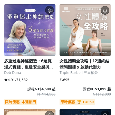
多重迷走神經塑造：6週沉
女性體態全攻略｜12週終結
浸式實踐，重建安全感與深
體態困擾 x 啟動代謝力
Deb Dana
Triple Barbell 三重槓鈴
層內在連結
4.91
1,532
695
課程
NT$4,500 起
課程
NT$3,895 起
NT$14,900
NT$12,000
限時優惠
本週熱門
限時優惠
🏆 TOP50