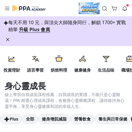
註冊領取 上千元優惠券！
每天不用 10 元，與頂尖大師隨身同行，解鎖 1700+ 實戰
公告
沒有描述
--:--
--:--
精華
升級 Plus 會員
登入/註冊
🌞 PPA 避暑津貼．冷氣房升級｜期間快閃活動
🥵 酷暑限時快閃｜單筆滿 NT$2,500 現折 NT$300、再贈最高
2% 點數回饋！🚀 酷暑來襲．偷偷在冷氣房升級 📈⭐️ 【冷氣房
3 天前
進修 限時開跑】◾單筆滿 NT$2,500 現折 NT$300◾活動期間：
每日簽到
即日起 - 8/13（只有一週）-📣 酷暑季好康 \ 再加碼 /→ 點數回饋
返回播放器
無上限🔥購買任一課程 or 訂閱✅ 消費即享回饋 1% 點數✅ 滿
查看全部
$5,000 回饋 2% 點數🎁 此為 PPA 官方帳號 Line@ 專屬活動，加
1.0x
入好友👉 享有「渠道專屬活動」及「個人化推播」！
投資理財
語言學習
烘焙料理
健康健身
生活品味
職場
清除全部
領券專區
追蹤列表
播放清單
播放速度
身心靈成長
聽書
2.0x
線上學習自我成長課程推薦，自我成長的實踐，不能只是心靈雞
湯！PPA 精選心理成長課程，各種身心靈療癒課程，讓你維持身心
沒有播放清單
1.75x
所有分類
靈平衡，享受身心靈健康和諧的幸福人生。
去逛逛
1.5x
Plus
全部
健身增肌減脂
營養飲食
養生與日常保健
投資理財
1.25x