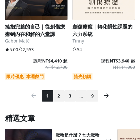
擁抱完整的自己｜從創傷療
創傷療癒｜轉化慣性課題的
癒到內在和解的六堂課
六力系統
Gabor Maté
Tinny
5.00
2,553
54
課程
NT$4,410 起
課程
NT$3,940 起
NT$12,700
NT$11,000
限時優惠
本週熱門
搶先預購
1
2
3
…
9
精選文章
脈輪是什麼？七大脈輪