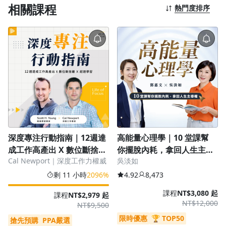
相關課程
熱門度排序
語言學習
1.0x
0.75x
烘焙料理
健康健身
生活品味
職場技能
深度專注行動指南｜12週達
高能量心理學｜10 堂課幫
成工作高產出 X 數位斷捨離
你擺脫內耗，拿回人生主導
行銷
Cal Newport｜深度工作力權威
吳淡如
Ｘ超速學習
權
剩 11 小時
2096%
4.92
8,473
藝文娛樂
課程
NT$3,080 起
課程
NT$2,979 起
NT$12,000
NT$9,500
限時優惠
🏆 TOP50
搶先預購
PPA嚴選