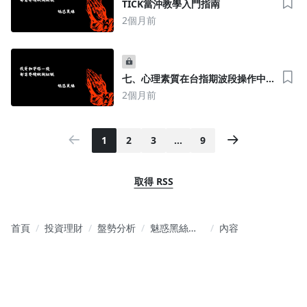
TICK當沖教學入門指南
2個月前
七、心理素質在台指期波段操作中
的關鍵角色
2個月前
1
2
3
…
9
取得 RSS
首頁
投資理財
盤勢分析
魅惑黑絲高
內容
勝率投資術