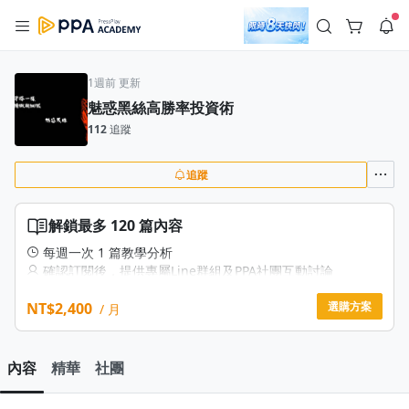
註冊領取 上千元優惠券！
公告
沒有描述
--:--
--:--
1週前 更新
魅惑黑絲高勝率投資術
登入/註冊
🌞 PPA 避暑津貼．冷氣房升級｜期間快閃活動
112
追蹤
🥵 酷暑限時快閃｜單筆滿 NT$2,500 現折 NT$300、再贈最高
2% 點數回饋！🚀 酷暑來襲．偷偷在冷氣房升級 📈⭐️ 【冷氣房
5 天前
進修 限時開跑】◾單筆滿 NT$2,500 現折 NT$300◾活動期間：
即日起 - 8/13（只有一週）-📣 酷暑季好康 \ 再加碼 /→ 點數回饋
追蹤
返回播放器
無上限🔥購買任一課程 or 訂閱✅ 消費即享回饋 1% 點數✅ 滿
查看全部
$5,000 回饋 2% 點數🎁 此為 PPA 官方帳號 Line@ 專屬活動，加
1.0x
入好友👉 享有「渠道專屬活動」及「個人化推播」！
清除全部
解鎖最多 120 篇內容
追蹤列表
播放清單
播放速度
每週一次 1 篇教學分析
確認訂閱後，提供專屬Line群組及PPA社團互動討論
2.0x
基礎投資觀念建立
NT$2,400
進階實戰解析
選購方案
/ 月
沒有播放清單
1.75x
去逛逛
1.5x
內容
精華
社團
1.25x