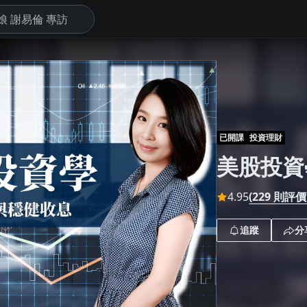
下
已開課
投資理財
美股投資
4.95
(229 則評價
追蹤
分