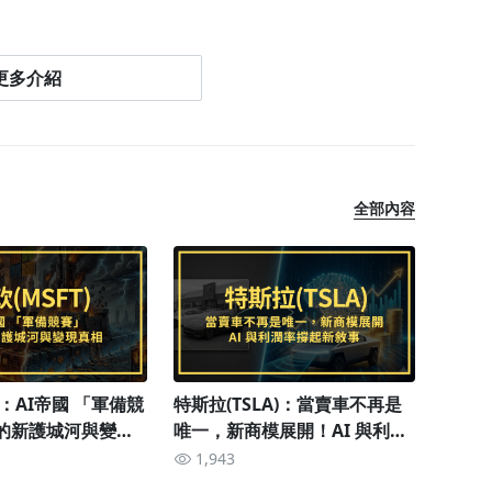
更多介紹
股市場，發現美股才是實踐價值投資最理想的市場，為
創造更豐厚的回報。
全部內容
力，尋找能夠創造持續累積現金流的公司是我堅持的投
累積財富現金流！
)：AI帝國 「軍備競
特斯拉(TSLA)：當賣車不再是
的新護城河與變現
唯一，新商模展開！AI 與利潤
率撐起新敘事
1,943