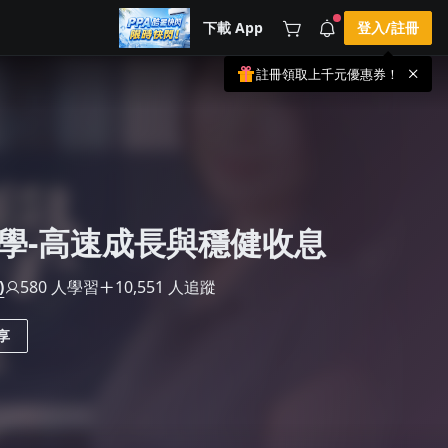
下載 App
登入/註冊
註冊領取上千元優惠券！
公告
載 APP 領取獎勵，隨時吸收新知識
🌞 PPA 避暑津貼．冷氣房升級｜
手機掃描下載
🥵 酷暑限時快閃｜單筆滿 NT$2,500 現
期間快閃活動
折 NT$300、再贈最高 2% 點數回饋！
4 天前
🚀 酷暑來襲．偷偷在冷氣房升級 📈
⭐️ 【冷氣房進修 限時開跑】◾單筆滿
NT$2,500 現折 NT$300◾活動期間：即
查看全部
日起 - 8/13（只有一週）-📣 酷暑季好康
學-高速成長與穩健收息
\ 再加碼 /→ 點數回饋無上限🔥購買任一
課程 or 訂閱✅ 消費即享回饋 1% 點數
✅ 滿 $5,000 回饋 2% 點數🎁 此為 PPA
官方帳號 Line@ 專屬活動，加入好友👉
)
580 人學習
10,551 人追蹤
享有「渠道專屬活動」及「個人化推
播」！
享