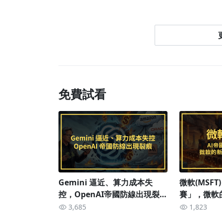
大家好，我是Jenny！
《美股投資學》作者
進入金融市場已經16年，自金融危機後接觸美
每位投資人打開國際觀，擁有更寬廣的視野與
免費試看
從理解企業商業模式、營運表現與價值創造能
資原則。幫助自己打造一套完整的獲利系統，
Gemini 逼近、算力成本失
微軟(MSFT
控，OpenAI帝國防線出現裂
賽」，微軟
痕？
真相
3,685
1,823