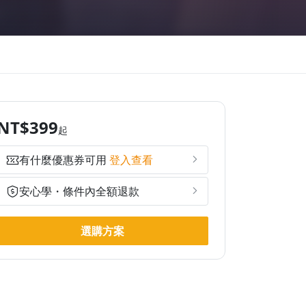
NT$399
起
有什麼優惠券可用
登入查看
安心學・條件內全額退款
選購方案