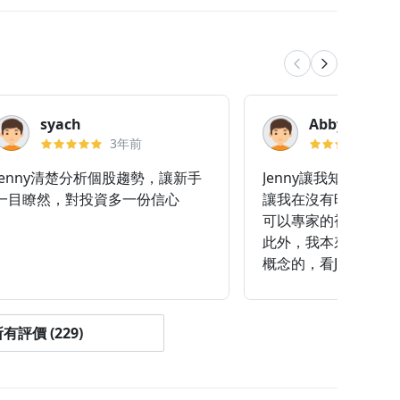
syach
Abbyliang
3年前
3
Jenny清楚分析個股趨勢，讓新手
Jenny讓我知道了美
一目瞭然，對投資多一份信心
讓我在沒有時間去看
可以專家的視野去分
此外，我本來對技術
概念的，看Jenny的
細的說明，開始對技
念，覺得這個專欄實
值，Jenny是我的女神!
有評價 (229)