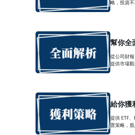
略，投資不
幫你全
從公司財報
提供市場觀
給你獲
提供 ET
置策略，股