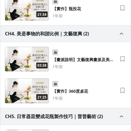
【實作】瓶投花
21:34
1年前
CH4. 美是事物的和諧比例｜文藝復興 (2)
【畫派說明】文藝復興畫派及美的
形式原理
03:38
1年前
【實作】360度桌花
21:25
1年前
CH5. 日常器皿變成花瓶製作技巧｜普普藝術 (2)
沒有待播放的清單
去逛逛