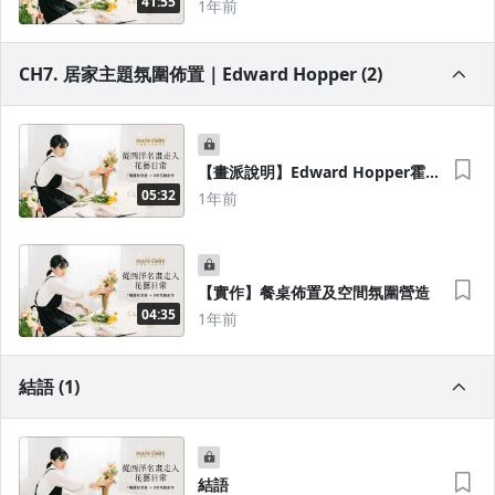
41:55
1年前
CH7. 居家主題氛圍佈置｜Edward Hopper (2)
【畫派說明】Edward Hopper霍普
畫作分享
05:32
1年前
【實作】餐桌佈置及空間氛圍營造
04:35
1年前
結語 (1)
結語