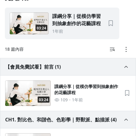
1.0x
課綱分享｜從模仿學習
0.75x
到抽象創作的花藝課程
03:24
1年前
18 篇內容
【會員免費試看】前言 (1)
課綱分享｜從模仿學習到抽象創作
的花藝課程
109
1年前
03:24
CH1. 對比色、和諧色、色彩學｜野獸派、點描派 (4)