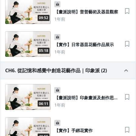
【畫派說明】普普藝術及器皿觀察
09:52
1年前
【實作】日常器皿花藝作品展示
05:18
1年前
CH6. 從記憶和感覺中創造花藝作品｜印象派 (2)
【畫派說明】印象畫派及創作思考
步驟
06:11
1年前
【實作】手綁花實作