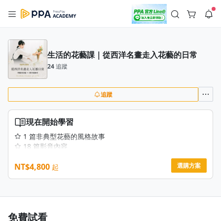
註冊領取 上千元優惠券！
公告
沒有描述
--:--
--:--
生活的花藝課｜從西洋名畫走入花藝的日常
登入/註冊
🌞 PPA 避暑津貼．冷氣房升級｜期間快閃活動
24
追蹤
🥵 酷暑限時快閃｜單筆滿 NT$2,500 現折 NT$300、再贈最高
2% 點數回饋！🚀 酷暑來襲．偷偷在冷氣房升級 📈⭐️ 【冷氣房
3 天前
進修 限時開跑】◾單筆滿 NT$2,500 現折 NT$300◾活動期間：
即日起 - 8/13（只有一週）-📣 酷暑季好康 \ 再加碼 /→ 點數回饋
追蹤
返回播放器
無上限🔥購買任一課程 or 訂閱✅ 消費即享回饋 1% 點數✅ 滿
查看全部
$5,000 回饋 2% 點數🎁 此為 PPA 官方帳號 Line@ 專屬活動，加
1.0x
入好友👉 享有「渠道專屬活動」及「個人化推播」！
清除全部
現在開始學習
追蹤列表
播放清單
播放速度
1 篇非典型花藝的風格故事
18 篇影音內容
2.0x
7大主題章節
NT$4,800
1份精美的課程電子講義
選購方案
起
沒有播放清單
1.75x
適合想追求生活品質、擁抱花藝療癒日常的你
去逛逛
1.5x
1.25x
免費試看