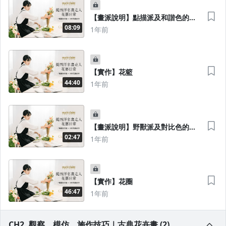
【畫派說明】點描派及和諧色的配
色方法
08:09
1年前
【實作】花籃
44:40
1年前
【畫派說明】野獸派及對比色的配
色方法
02:47
1年前
【實作】花圈
46:47
1年前
CH2. 觀察、模仿、施作技巧｜古典花卉畫 (2)