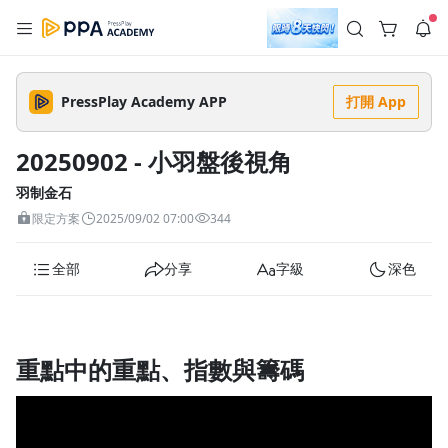
註冊領取 上千元優惠券！
公告
沒有描述
--:--
--:--
PressPlay Academy APP
打開 App
登入/註冊
🌞 PPA 避暑津貼．冷氣房升級｜期間快閃活動
🥵 酷暑限時快閃｜單筆滿 NT$2,500 現折 NT$300、再贈最高
20250902 - 小羽盤後視角
2% 點數回饋！🚀 酷暑來襲．偷偷在冷氣房升級 📈⭐️ 【冷氣房
4 天前
進修 限時開跑】◾單筆滿 NT$2,500 現折 NT$300◾活動期間：
即日起 - 8/13（只有一週）-📣 酷暑季好康 \ 再加碼 /→ 點數回饋
羽制金石
返回播放器
無上限🔥購買任一課程 or 訂閱✅ 消費即享回饋 1% 點數✅ 滿
查看全部
限定方案
2025/09/02 07:00
344
$5,000 回饋 2% 點數🎁 此為 PPA 官方帳號 Line@ 專屬活動，加
1.0x
入好友👉 享有「渠道專屬活動」及「個人化推播」！
清除全部
追蹤列表
播放清單
全部
分享
字級
深色
播放速度
2.0x
沒有播放清單
1.75x
重點中的重點、指數與籌碼
去逛逛
1.5x
1.25x