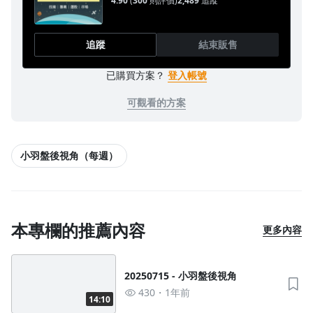
4.90
(
300
則評價)
2,489
追蹤
追蹤
結束販售
已購買方案？
登入帳號
可觀看的方案
沒有待播放的清單
去逛逛
小羽盤後視角（每週）
本專欄的推薦內容
更多內容
20250715 - 小羽盤後視角
430
1年前
14:10