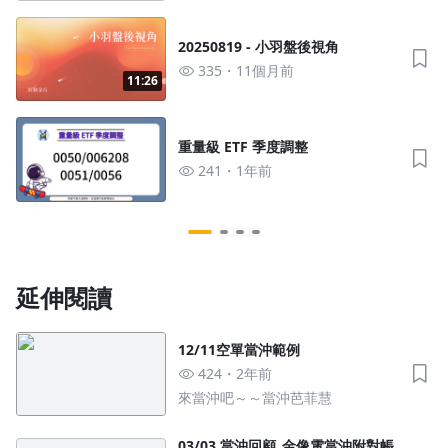
20250819 - 小羽盤後視角
335
11個月前
11:26
重量級 ETF 季度調整
241
1年前
延伸閱讀
12/11空單當沖範例
424
2年前
來當沖吧～～當沖芭菲慧
03/03 當沖回顧_金像電當沖附對帳