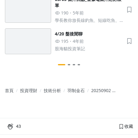
單
190
5年前
學長教你放長線釣魚、短線吃魚、
當沖直接煮來吃
4/20 盤後閒聊
195
4年前
股海貓投資筆記
首頁
投資理財
技術分析
羽制金石
20250902 -
小羽盤後視
角
43
收藏