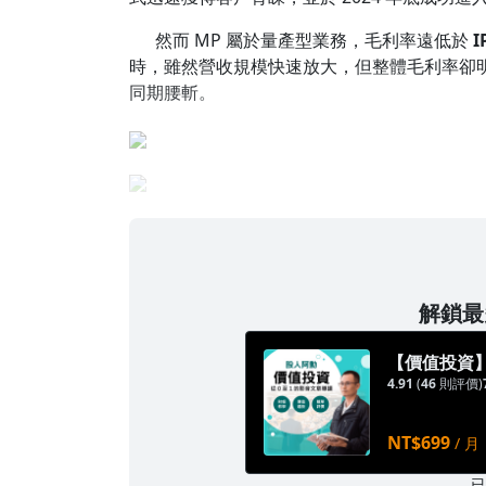
然而 MP 屬於量產型業務，毛利率遠低於
I
時，雖然營收規模快速放大，但整體毛利率卻明顯
同期腰斬。
解鎖最多
【價值投資】
4.91
(
46
則評價)
NT$699
/ 月