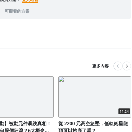
可觀看的方案
更多內容
11:24
勳】被動元件暴跌真相！
從 2200 元高空急墜，低軌衛星龍
為何股價狂瀉？6大概念股
頭可以抄底了嗎？