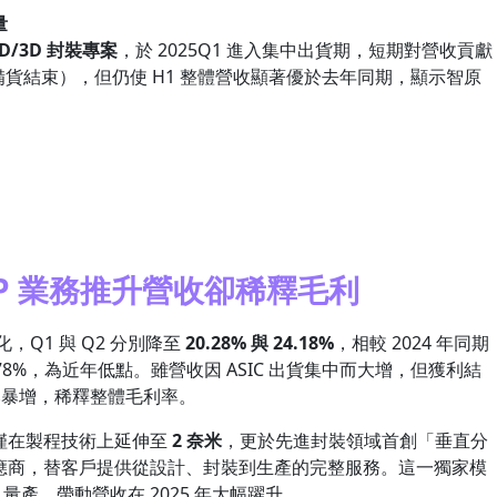
量
.5D/3D 封裝專案
，於 2025Q1 進入集中出貨期，短期對營收貢獻
備貨結束），但仍使 H1 整體營收顯著優於去年同期，顯示智原
。
P 業務推升營收卻稀釋毛利
，Q1 與 Q2 分別降至
20.28% 與 24.18%
，相較 2024 年同期
78%，為近年低點。雖營收因 ASIC 出貨集中而大增，但獲利結
占比暴增，稀釋整體毛利率。
僅在製程技術上延伸至
2 奈米
，更於先進封裝領域首創「垂直分
應商，替客戶提供從設計、封裝到生產的完整服務。這一獨家模
量產，帶動營收在 2025 年大幅躍升。