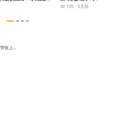
開🔎
105
5天前
) 營收上
，毛利率
斬，EPS
幅暴跌，
底發生什
!?