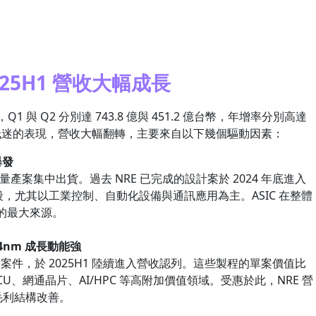
2025H1 營收大幅成長
 與 Q2 分別達 743.8 億與 451.2 億台幣，年增率分別高達
明顯低迷的表現，營收大幅翻轉，主要來自以下幾個驅動因素：
爆發
C 量產案集中出貨。過去 NRE 已完成的設計案於 2024 年底進入
階段，尤其以工業控制、自動化設備與通訊應用為主。ASIC 在整體
增的最大來源。
4nm 成長動能強
14nm 案件，於 2025H1 陸續進入營收認列。這些製程的單案價值比
MCU、網通晶片、AI/HPC 等高附加價值領域。受惠於此，NRE 營
毛利結構改善。