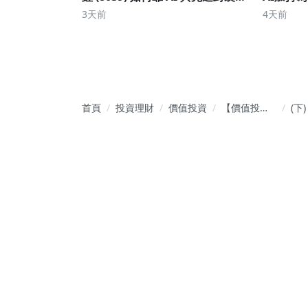
「營收不變、獲利狂飆 8 倍」？
估值大公
3天前
4天前
首頁
投資理財
價值投資
【價值投
(下
資】: 成為優
升
質企業的好
卻腰
股東
大
到
麼事