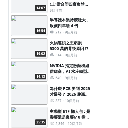
(上)當台塑四寶集體衰
14:07
退、全球塑化產業陷入
9個月前
低迷，唯獨他卻獲利創
半導體本業持續壯大，
新高 !
股價四年漲 4 倍
16:54
212
9個月前
火鍋連鎖之王虧損
5300 萬的背後原因 !?
19:02
314
9個月前
NVIDIA 指定散熱模組
供應商，​AI 水冷轉型奏
14:13
效，股價歷經修正再起
640
9個月前
飛​
為什麼 PCB 要到 2025
才爆發？ 2026 脫穎而
出的又會是誰?
337
10個月前
主動型 ETF 懶人包 : 是
毒藥還是良藥!? 8 檔一
25:35
次看
2,846
10個月前