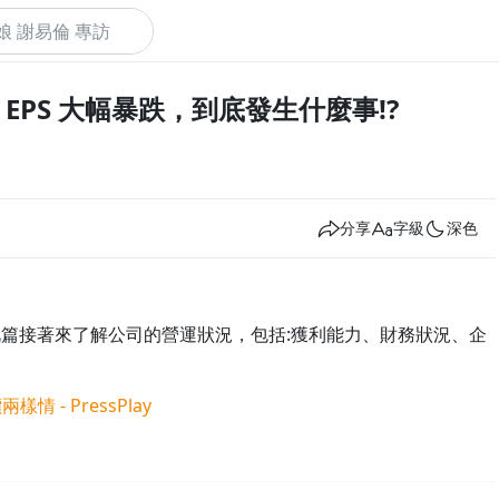
EPS 大幅暴跌，到底發生什麼事!?
下
分享
字級
深色
， 此篇接著來了解公司的營運狀況，包括:獲利能力、財務狀況、企
情 - PressPlay