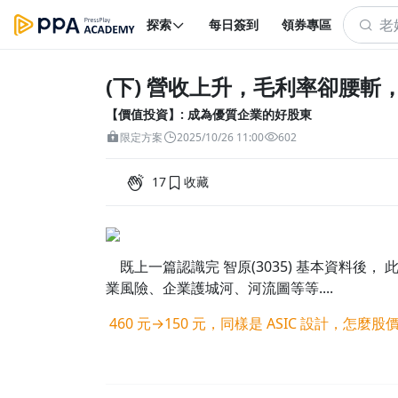
探索
每日簽到
領券專區
(下) 營收上升，毛利率卻腰斬，
【價值投資】: 成為優質企業的好股東
限定方案
2025/10/26 11:00
602
17
收藏
既上一篇認識完 智原(3035) 基本資料後
業風險、企業護城河、河流圖等等....
460 元→150 元，同樣是 ASIC 設計，怎麼股價兩樣