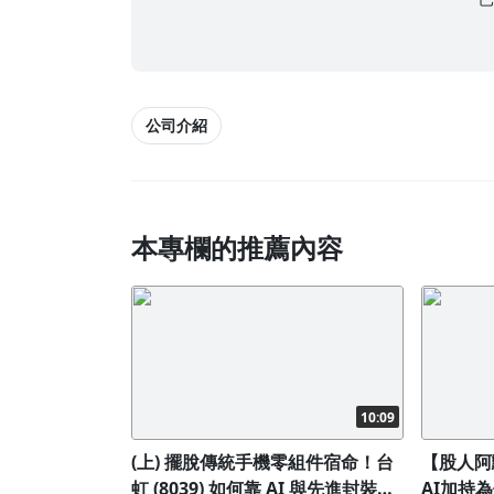
公司介紹
本專欄的推薦內容
10:09
(上) 擺脫傳統手機零組件宿命！台
【股人阿
虹 (8039) 如何靠 AI 與先進封裝
AI加持