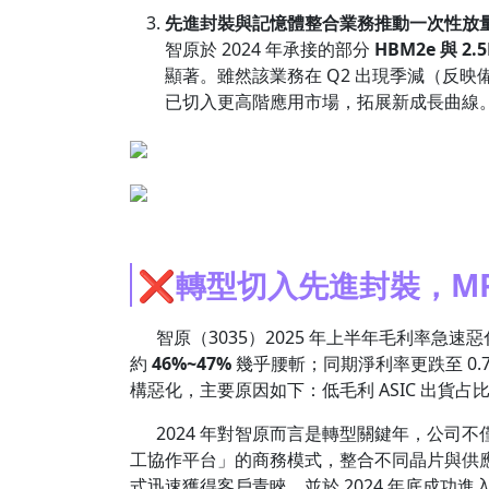
先進封裝與記憶體整合業務推動一次性放
智原於 2024 年承接的部分
HBM2e 與 2
顯著。雖然該業務在 Q2 出現季減（反映
已切入更高階應用市場，拓展新成長曲線
❌轉型切入先進封裝，M
智原（3035）2025 年上半年毛利率急速惡化
約
46%~47%
幾乎腰斬；同期淨利率更跌至 0.
構惡化，主要原因如下：低毛利 ASIC 出貨
2024 年對智原而言是轉型關鍵年，公司不
工協作平台」的商務模式，整合不同晶片與供
式迅速獲得客戶青睞，並於 2024 年底成功進入