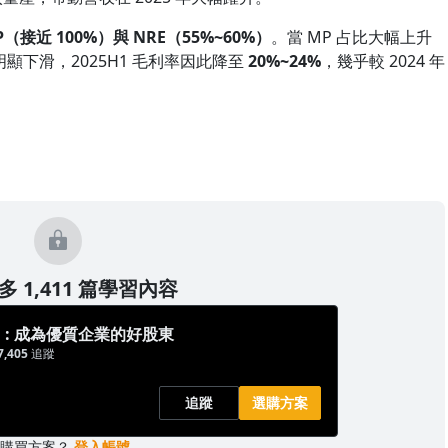
P（接近 100%）與 NRE（55%~60%）
。當 MP 占比大幅上升
下滑，2025H1 毛利率因此降至
20%~24%
，幾乎較 2024 年
 1,411 篇學習內容
: 成為優質企業的好股東
7,405
追蹤
追蹤
選購方案
已購買方案？
登入帳號