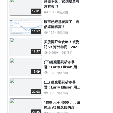
跌跌不休，它到底還有
沒有救 !?
17:01
252
8個月前
股市已經那麼高了，既
然還能再高!?
11:57
164
8個月前
美股開戶全攻略！複委
託 vs 海外券商，2025
18:37
新手避坑必讀
9,999+
9個月前
(下)從棄嬰到矽谷暴
君：Larry Ellison 用叛
15:09
逆與野心打造甲骨文帝
139
9個月前
國，成為世界首富
(上) 從棄嬰到矽谷暴
君：Larry Ellison 用叛
22:03
逆與野心打造甲骨文帝
398
9個月前
國，成為世界首富
1800 元→ 4000 元，最
純正 AI 概念股的甜蜜
20:45
負擔