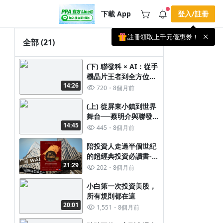
下載 App
登入/註冊
註冊領取上千元優惠券！
公告
全部
(21)
載 APP 領取獎勵，隨時吸收新知識
🌞 PPA 避暑津貼．冷氣房升級｜
手機掃描下載
(下) 聯發科 × AI：從手
🥵 酷暑限時快閃｜單筆滿 NT$2,500 現
期間快閃活動
機晶片王者到全方位智
折 NT$300、再贈最高 2% 點數回饋！
3 天前
14:26
慧平台
🚀 酷暑來襲．偷偷在冷氣房升級 📈
720
8個月前
⭐️ 【冷氣房進修 限時開跑】◾單筆滿
NT$2,500 現折 NT$300◾活動期間：即
查看全部
(上) 從屏東小鎮到世界
日起 - 8/13（只有一週）-📣 酷暑季好康
舞台──蔡明介與聯發科
\ 再加碼 /→ 點數回饋無上限🔥購買任一
課程 or 訂閱✅ 消費即享回饋 1% 點數
14:45
的崛起
445
8個月前
✅ 滿 $5,000 回饋 2% 點數🎁 此為 PPA
官方帳號 Line@ 專屬活動，加入好友👉
陪投資人走過半個世紀
享有「渠道專屬活動」及「個人化推
播」！
的超經典投資必讀書----
21:29
漫步華爾街
202
8個月前
小白第一次投資美股，
所有規則都在這
20:01
1,551
8個月前