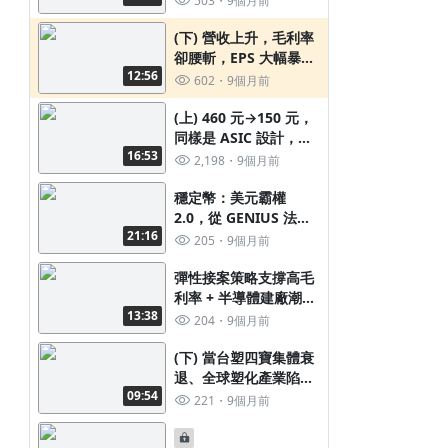
503
9個月前
(下) 營收上升，毛利率
卻腰斬，EPS 大幅暴
12:56
跌，到底發生什麼事!?
602
9個月前
(上) 460 元→150 元，
同樣是 ASIC 設計，怎
16:53
麼股價兩樣情
2,198
9個月前
穩定幣：美元霸權
2.0，從 GENIUS 法案
21:16
到川普家族帝國
205
9個月前
彈性接案策略支撐高毛
利率 + 半導體建廠潮點
13:38
火，助攻股價倍增 300
204
9個月前
元->1000 元
(下) 當台塑四寶集體衰
退、全球塑化產業陷入
09:54
低迷，唯獨他卻獲利創
221
9個月前
新高 !