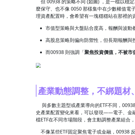
但 00938 的策略不同 (如圖) ，是一檔
麼保守、也不像 0050 那樣集中在少數權
理資產配置時，會希望有一塊穩穩站在那裡的
市值型策略與大盤貼合度高，報酬與波動
高股息策略則偏向防禦性，但長期報酬與
而00938 則強調「
聚焦投資價值，不被市
產業動態調整，不綁題材
與多數主題型或產業導向的ETF不同，0093
史產業配置變化來看，可以發現——電子、金
檔ETF在不同市場階段，會主動調整產業組合
不像某些ETF固定聚焦電子或金融，0093