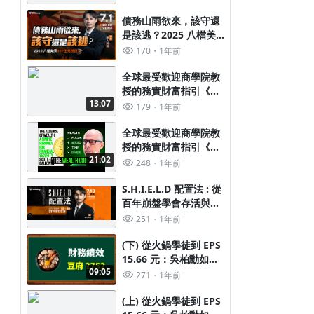
債務山雨欲來，該守還
是該逃？2025 八檔美
債ETF生死檢討 → 免費
170
1年前
直播 7/1(二) 20:00
全球最受歡迎商學院教
授的務實財富指引《蓋
13:07
洛威教授的人生財富
179
1年前
課》(part2)
全球最受歡迎商學院教
授的務實財富指引《蓋
21:02
洛威教授的人生財富
248
1年前
課》(part1)
S.H.I.E.L.D 配置法 : 從
百年崩盤學會存活與翻
身的 ETF 資產配置課
251
1年前
(下) 從火鍋學徒到 EPS
15.66 元：吳柏勳如何
09:05
打造豆府 (2752) 這檔
271
1年前
五年翻倍的餐飲股？
(上) 從火鍋學徒到 EPS