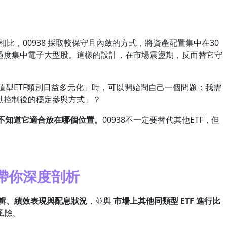
F相比，00938 採取較保守且內斂的方式，將資產配置集中在30
過度集中電子大型股。這樣的設計，在市場震盪期，反而替它守
型ETF類別日益多元化」時，可以開始問自己一個問題：我需
動控制後的穩定參與方式」？
不知道它適合放在哪個位置。
00938不一定要替代其他ETF，但
勳帶你深度剖析
股邏輯、績效表現與配息狀況
，並與
市場上其他同類型 ETF 進行比
風險。