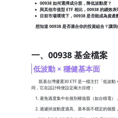
00938 如何選擇成分股，降低波動度？
與其他市值型 ETF 相比，00938 的績效
目前市場環境下，00938 是否能成為資
想知道 00938 是否適合你的投資組合？讓我
一、00938 基金檔案
低波動 × 穩健基本面
凱基台灣優選30 ETF 是一檔主打「低波動 
同，它在設計時便設定兩大目標：
避免過度集中在個別權值股（如台積電）
過濾掉波動度過高、基本面不穩定的個股