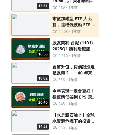
15.66 元：吳柏勳如何
13:51
打造豆府 (2752) 這檔
419
1年前
五年翻倍的餐飲股？
市值加權型 ETF 大比
拚，這檔低波動 ETF 可
以注意一下
4,208
1年前
股友問我 台泥 (1101)
2025Q1 獲利滑鐵盧，
16:56
股價又出現 2 字頭，到
2,610
1年前
底發生什麼事 ?
台幣升值，房價跟漲還
是反轉？ ── 40 年來的
18:02
匯率循環與房地產真相
366
1年前
追蹤
今年表現一定會更好 !
從疫情低谷到 EPS 飛
20:40
躍，避開關稅大砲、享
245
1年前
受匯率順風 : 大成
(1210) 的轉型再估值
【水是新石油？】全球
水資源危機下的投資機
14:53
會：這四檔台灣水資源
939
1年前
概念股你必須認識!