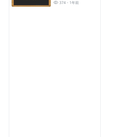
視系統序號】回饋
374
1年前