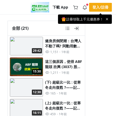
下載 App
登入/註冊
註冊領取上千元優惠券！
公告
載 APP 領取獎勵，隨時吸收新知識
全部
(21)
🌞 PPA 避暑津貼．冷氣房升級｜
手機掃描下載
🥵 酷暑限時快閃｜單筆滿 NT$2,500 現
期間快閃活動
健身房倒閉潮：台灣人
折 NT$300、再贈最高 2% 點數回饋！
2 天前
🚀 酷暑來襲．偷偷在冷氣房升級 📈
不動了嗎? 阿勳用數據
⭐️ 【冷氣房進修 限時開跑】◾單筆滿
29:42
揭露真相 !!
1,151
1年前
NT$2,500 現折 NT$300◾活動期間：即
查看全部
日起 - 8/13（只有一週）-📣 酷暑季好康
\ 再加碼 /→ 點數回饋無上限🔥購買任一
這三個原因，使得 ABF
課程 or 訂閱✅ 消費即享回饋 1% 點數
龍頭 欣興 (3037) 股價
✅ 滿 $5,000 回饋 2% 點數🎁 此為 PPA
15:30
表現低迷 !! 但轉機在這
1,211
1年前
官方帳號 Line@ 專屬活動，加入好友👉
享有「渠道專屬活動」及「個人化推
裡
播」！
(下) 超級比一比 : 從寒
冬走向復甦 ?——記憶
12:30
體三雄的轉機與挑戰
165
1年前
(上) 超級比一比 : 從寒
冬走向復甦 ?——記憶
16:11
體三雄的轉機與挑戰
459
1年前