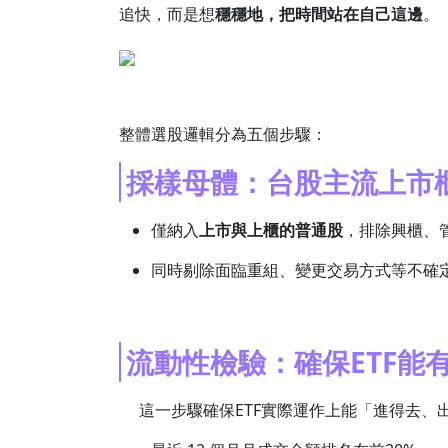
追快，而是想
穩穩地，把時間站在自己這邊
。
整體選股邏輯分為五個步驟：
採樣母體：台股主流上市
僅納入
上市與上櫃的普通股
，排除興櫃、
同時剔除面臨重組、變更交易方式等不確
流動性檢驗：確保ETF能
這一步驟確保ETF實際運作上能「進得去、出