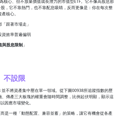
以穩定為核心、但不放棄價值成長潛力的市值型ETF。它不像高股息那
值電子股，它不靠熱門，也不靠配息吸睛，反而更像是：你在每次整
資產核心。
都「跟著市場走」
投資效率普遍偏弱
值與股息限制
」
、不設限
8 並不將資產集中壓在單一領域。從下圖00938所追蹤指數的歷
融、傳產三大板塊的權重會隨時間調整，比例起伏明顯，顯示這
，以因應市場變化。
8 反而是一種「動態配置、兼容並蓄」的策略，讓它有機會從各產