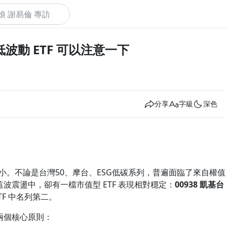
低波動 ETF 可以注意一下
下
分享
字級
深色
小。不論是台灣50、摩台、ESG低碳系列，普遍面臨了來自權值
波震盪中，卻有一檔市值型 ETF 表現相對穩定：
00938
凱基台
TF 中名列第二。
兩個核心原則：