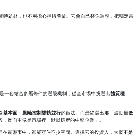
轉題材，也不用擔心押錯產業。它會自己替你調整，把穩定當
數」是一套結合多層條件的選股機制，從全市場中挑選出
體質穩
從
基本面＋風險控制雙軌並行
的做法。而最終選出那「波動最低
門股，反而更像是市場裡「默默穩定的中堅企業」。
但在震盪市中，卻能守住不少空間。選擇它的投資人，大概不是