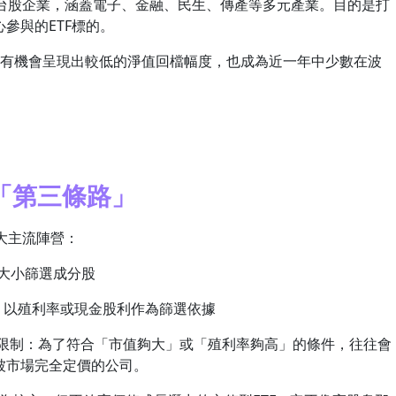
的台股企業，涵蓋電子、金融、民生、傳產等多元產業。目的是打
參與的ETF標的。
有機會呈現出較低的淨值回檔幅度，也成為近一年中少數在波
「第三條路」
大主流陣營：
市值大小篩選成分股
919，以殖利率或現金股利作為篩選依據
制：為了符合「市值夠大」或「殖利率夠高」的條件，往往會
被市場完全定價的公司。