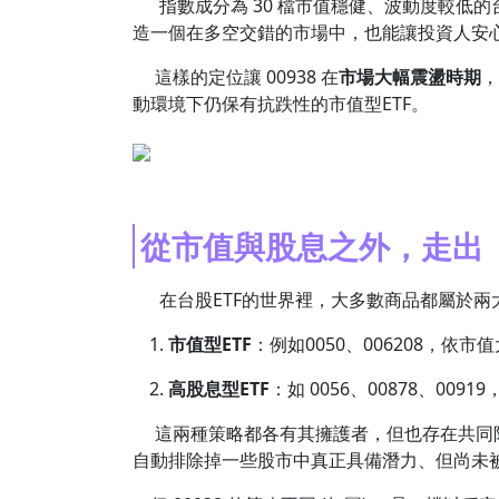
指數成分為 30 檔市值穩健、波動度較低
造一個在多空交錯的市場中，也能讓投資人安心
這樣的定位讓 00938 在
市場大幅震盪時期
，
動環境下仍保有抗跌性的市值型ETF。
從市值與股息之外，走出
在台股ETF的世界裡，大多數商品都屬於兩
市值型ETF
：例如0050、006208，依
高股息型ETF
：如 0056、00878、00
這兩種策略都各有其擁護者，但也存在共同限
自動排除掉一些股市中真正具備潛力、但尚未