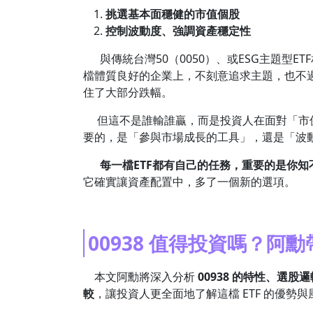
挑選基本面穩健的市值個股
控制波動度、強調資產穩定性
與傳統台灣50（0050）、或ESG主題型ET
檔體質良好的企業上，不刻意追求主題，也不
住了大部分跌幅。
但這不是誰輸誰贏，而是投資人在面對「市值
要的，是「參與市場成長的工具」，還是「波
每一檔ETF都有自己的任務，重要的是你知
它確實讓資產配置中，多了一個新的選項。
00938 值得投資嗎？阿
本文阿勳將深入分析
00938 的特性、選
較
，讓投資人更全面地了解這檔 ETF 的優勢與