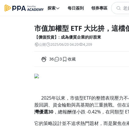
探索
每日簽到
領券專區
市值加權型 ETF 大比拚，這檔
【價值投資】: 成為優質企業的好股東
公開
2025/06/20 04:20
4,209
36
3
收藏
2025年以來，市值型ETF的整體表現壓力不
股回調、資金輪動與高基期的三重挑戰。但在這
灣優選30
，總報酬僅小跌 -0.42%，在同類型 E
它的策略設計並不追求熱門題材，而是聚焦在