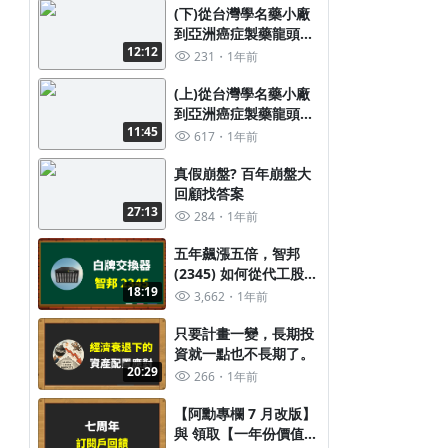
(下)從台灣學名藥小廠
到亞洲癌症製藥龍頭的
12:12
蛻變史——美時 (1795)
231
1年前
雙主軸驅動成長：癌症
藥物與學名藥市場潛力
(上)從台灣學名藥小廠
巨大
到亞洲癌症製藥龍頭的
11:45
蛻變史——美時 (1795)
617
1年前
雙主軸驅動成長：癌症
藥物與學名藥市場潛力
真假崩盤? 百年崩盤大
巨大
回顧找答案
27:13
284
1年前
五年飆漲五倍，智邦
(2345) 如何從代工股變
18:19
成 AI 網通巨擘？看懂
3,662
1年前
它的成長邏輯與企業風
險
只要計畫一變，長期投
資就一點也不長期了。󠀠
20:29
266
1年前
【阿勳專欄 7 月改版】
與 領取【一年份價值檢