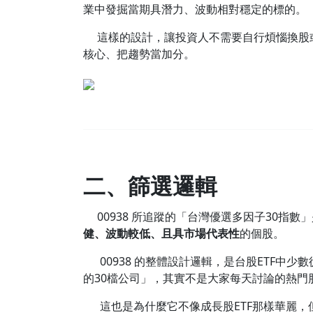
業中發掘當期具潛力、波動相對穩定的標的。
這樣的設計，讓投資人不需要自行煩惱換股或
核心、把趨勢當加分。
二、篩選邏輯
00938 所追蹤的「台灣優選多因子30指
健、波動較低、且具市場代表性
的個股。
00938 的整體設計邏輯，是台股ETF中少數
的30檔公司」，其實不是大家每天討論的熱
這也是為什麼它不像成長股ETF那樣華麗，