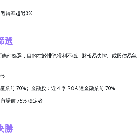
通週轉率超過3%
篩選
面條件篩選，目的在於排除獲利不穩、財報易失控、或股價易急
0%
業前 70% ; 金融股：近 4 季 ROA 達金融業前 70%
市場前 75% 穩定者
決勝