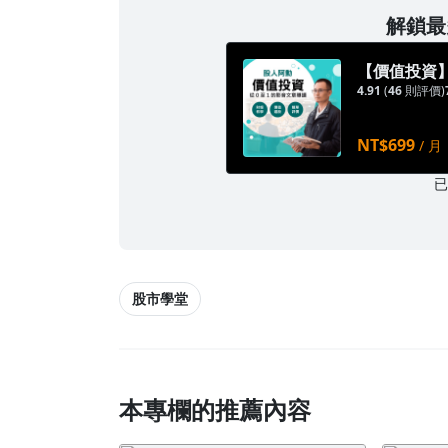
解鎖最多
【價值投資】
4.91
(
46
則評價)
NT$699
/ 月
股市學堂
本專欄的推薦內容