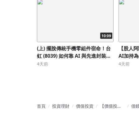
10:09
(上) 擺脫傳統手機零組件宿命！台
【股人阿
虹 (8039) 如何靠 AI 與先進封裝
AI加持
「營收不變、獲利狂飆 8 倍」？
估值大公
4天前
4天前
首頁
投資理財
價值投資
【價值投
借
資】: 成為優
蘭
質企業的好
20
股東
開
投
何