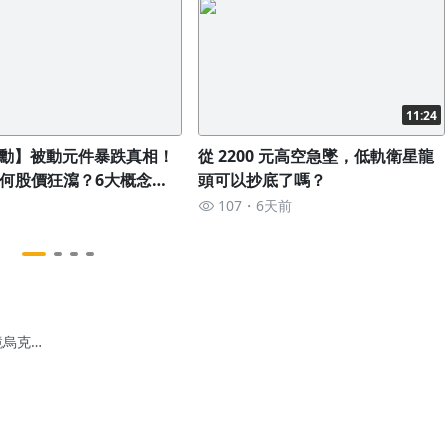
11:24
勳】被動元件暴跌真相！
從 2200 元高空急墜，低軌衛星龍
為何股價狂瀉？6大概念股
頭可以抄底了嗎？
開🔎
107
6天前
鏡烏克
，如果
27 年台海
戰，台灣
資人該如
提前佈局