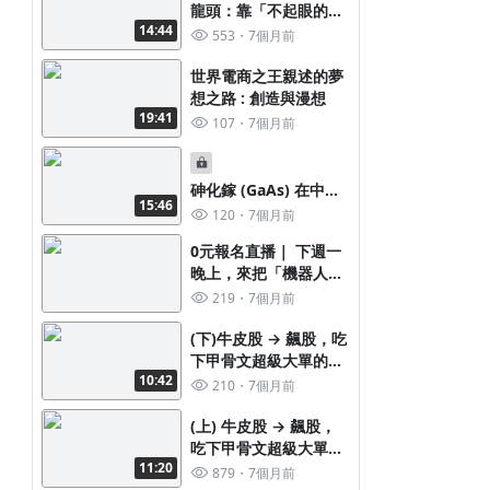
龍頭：靠「不起眼的零
14:44
件」堆出全球前三的大
553
7個月前
生意!?
世界電商之王親述的夢
想之路 : 創造與漫想
19:41
107
7個月前
砷化鎵 (GaAs) 在中國
15:46
不是遇到很嚴重的價格
120
7個月前
競爭嗎? 它怎麼沒事
0元報名直播｜ 下週一
晚上，來把「機器人投
資」講清楚
219
7個月前
(下)牛皮股 → 飆股，吃
下甲骨文超級大單的老
10:42
牌 PC 製造商
210
7個月前
(上) 牛皮股 → 飆股，
吃下甲骨文超級大單的
11:20
老牌 PC 製造商
879
7個月前