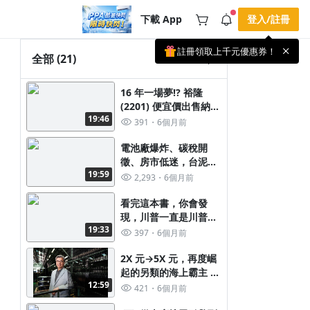
下載 App
登入/註冊
註冊領取上千元優惠券！
公告
全部
(21)
載 APP 領取獎勵，隨時吸收新知識
🌞 PPA 避暑津貼．冷氣房升級｜
手機掃描下載
16 年一場夢!? 裕隆
🥵 酷暑限時快閃｜單筆滿 NT$2,500 現
期間快閃活動
(2201) 便宜價出售納智
折 NT$300、再贈最高 2% 點數回饋！
3 天前
19:46
捷，股價不漲反跌!? 鴻
🚀 酷暑來襲．偷偷在冷氣房升級 📈
391
6個月前
⭐️ 【冷氣房進修 限時開跑】◾單筆滿
海(2317) 自己搞品牌就
NT$2,500 現折 NT$300◾活動期間：即
查看全部
真的有戲!?
電池廠爆炸、碳稅開
日起 - 8/13（只有一週）-📣 酷暑季好康
徵、房市低迷，台泥
\ 再加碼 /→ 點數回饋無上限🔥購買任一
課程 or 訂閱✅ 消費即享回饋 1% 點數
19:59
(1101) 到底還有沒有
2,293
6個月前
✅ 滿 $5,000 回饋 2% 點數🎁 此為 PPA
救!?
官方帳號 Line@ 專屬活動，加入好友👉
看完這本書，你會發
享有「渠道專屬活動」及「個人化推
播」！
現，川普一直是川普，
19:33
它從來沒變過 :
397
6個月前
【Trump: The Art of
the Deal】
2X 元→5X 元，再度崛
起的另類的海上霸主 這
12:59
幾年做了些什麼!?
421
6個月前