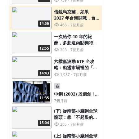
739
7個月前
借鏡烏克蘭，如果
2027 年台海開戰，台
14:56
灣投資人該如何提前佈
468
7個月前
局與自保？
一次給你 10 年的報
酬，多虧這兩點獨特優
12:55
勢
303
7個月前
六檔低波動 ETF 全攻
略：動盪市場裡的「鎮
14:43
定劑」(00701、
1,987
7個月前
00702、00713、
00730、00731、
00915)
中鋼 (2002) 股價創 10
11:35
年新低，股東人數卻突
7個月前
破 130 萬，我覺得更該
(下) 從南部小廠到全球
先想清楚這三個問題
龍頭：靠「不起眼的零
15:04
件」堆出全球前三的大
205
7個月前
生意!?
(上) 從南部小廠到全球