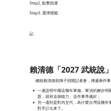
Step2. 點擊篩選
Step3. 選擇標籤
賴清德「2027 武統說
總統賴清德前陣子招開記者會，傳遞兩件事
一邊說明中國這幾年軍備、軍演的腳步明顯
題，就有這個能力」這件事準備好；
另一邊則是對內交代，為什麼台灣這幾年
對手訂出來了。