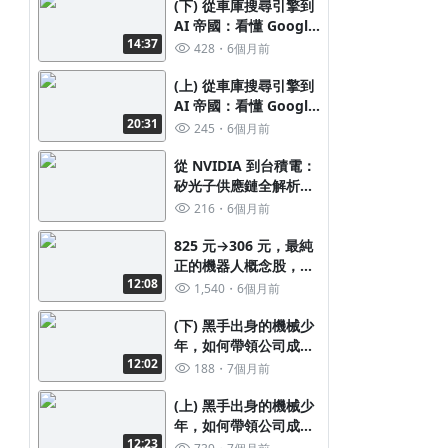
(下) 從車庫搜尋引擎到
AI 帝國：看懂 Google
14:37
的商業模式、營收結構
428
6個月前
與全球版圖
(上) 從車庫搜尋引擎到
AI 帝國：看懂 Google
20:31
的商業模式、營收結構
245
6個月前
與全球版圖
從 NVIDIA 到台積電：
矽光子供應鏈全解析，
誰是下一個黑馬？
216
6個月前
825 元→306 元，最純
正的機器人概念股，公
12:08
司到底賺不賺錢 !? 誠實
1,540
6個月前
回答你
(下) 黑手出身的機械少
年，如何帶領公司成為
12:02
AI 伺服器的心臟
188
7個月前
(上) 黑手出身的機械少
年，如何帶領公司成為
12:23
AI 伺服器的心臟