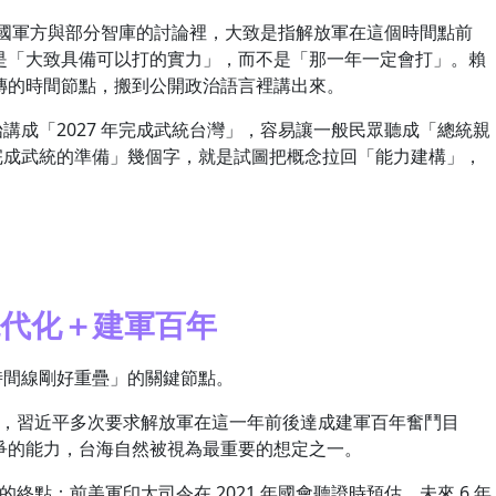
美國軍方與部分智庫的討論裡，大致是指解放軍在這個時間點前
是「大致具備可以打的實力」，而不是「那一年一定會打」。賴
傳的時間節點，搬到公開政治語言裡講出來。
成「2027 年完成武統台灣」，容易讓一般民眾聽成「總統親
上「完成武統的準備」幾個字，就是試圖把概念拉回「能力建構」，
軍現代化＋建軍百年
時間線剛好重疊」的關鍵節點。
年」，習近平多次要求解放軍在這一年前後達成建軍百年奮鬥目
爭的能力，台海自然被視為最重要的想定之一。
的終點：前美軍印太司令在 2021 年國會聽證時預估，未來 6 年