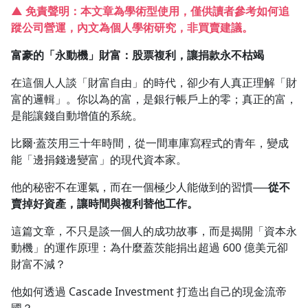
▲ 免責聲明：本文章為學術型使用，僅供讀者參考如何追
1.0x
蹤公司營運，內文為個人學術研究，非買賣建議。
0.75x
富豪的「永動機」財富：股票複利，讓捐款永不枯竭
在這個人人談「財富自由」的時代，卻少有人真正理解「財
富的邏輯」。你以為的富，是銀行帳戶上的零；真正的富，
是能讓錢自動增值的系統。
比爾·蓋茨用三十年時間，從一間車庫寫程式的青年，變成
能「邊捐錢邊變富」的現代資本家。
他的秘密不在運氣，而在一個極少人能做到的習慣──
從不
賣掉好資產，讓時間與複利替他工作。
這篇文章，不只是談一個人的成功故事，而是揭開「資本永
動機」的運作原理：為什麼蓋茨能捐出超過 600 億美元卻
財富不減？
他如何透過 Cascade Investment 打造出自己的現金流帝