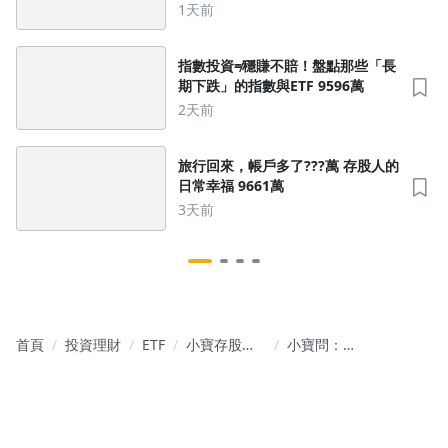
神山」的財務底蘊 9589萬
1天前
指數投資≠穩賺不賠！盤點那些「長
期下跌」的指數與ETF 9596萬
2天前
旅行回來，帳戶多了???萬 存股人的
日常幸福 9661萬
3天前
首頁
投資理財
ETF
小寶存股：
小寶問：比
年股息百萬
爾蓋茨捐300
的存股傳家
萬蚊帳仍持
寶
續致富？
7088萬