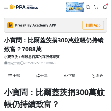
註冊領取 上千元優惠券！
公告
沒有描述
--:--
--:--
PressPlay Academy APP
打開 App
登入/註冊
🌞 PPA 避暑津貼．冷氣房升級｜期間快閃活動
🥵 酷暑限時快閃｜單筆滿 NT$2,500 現折 NT$300、再贈最高
小寶問：比爾蓋茨捐300萬蚊帳仍持續
2% 點數回饋！🚀 酷暑來襲．偷偷在冷氣房升級 📈⭐️ 【冷氣房
4 天前
進修 限時開跑】◾單筆滿 NT$2,500 現折 NT$300◾活動期間：
致富？7088萬
即日起 - 8/13（只有一週）-📣 酷暑季好康 \ 再加碼 /→ 點數回饋
返回播放器
無上限🔥購買任一課程 or 訂閱✅ 消費即享回饋 1% 點數✅ 滿
查看全部
$5,000 回饋 2% 點數🎁 此為 PPA 官方帳號 Line@ 專屬活動，加
小寶存股：年股息百萬的存股傳家寶
1.0x
入好友👉 享有「渠道專屬活動」及「個人化推播」！
清除全部
限定方案
2025/10/22 21:00
68
追蹤列表
播放清單
播放速度
全部
分享
字級
深色
2.0x
沒有播放清單
1.75x
小寶問：比爾蓋茨捐300萬蚊
去逛逛
1.5x
帳仍持續致富？
1.25x