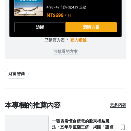
4.98
(
47
則評價)
439
追蹤
NT$699
/ 月
追蹤
選購方案
已購買方案？
登入帳號
可觀看的方案
財富智商
沒有待播放的清單
去逛逛
本專欄的推薦內容
更多內容
一張表看懂台積電的股東權益魔
法：五年淨值翻三倍，揭開「護國