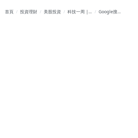
首頁
投資理財
美股投資
科技一周 |
Google搜尋
每周解讀矽
會被AI瀏覽
谷重要檔案
器取代嗎？
我們從內容
寫作談起 |
科技一周