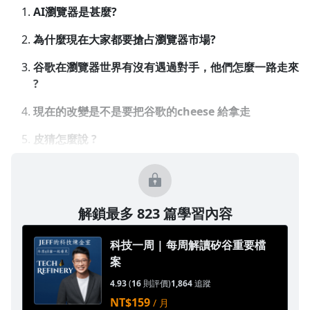
AI瀏覽器是甚麼?
為什麼現在大家都要搶占瀏覽器市場?
谷歌在瀏覽器世界有沒有遇過對手，他們怎麼一路走來
?
現在的改變是不是要把谷歌的cheese 給拿走
皮猜怎麼說 ?
解鎖最多 823 篇學習內容
科技一周 | 每周解讀矽谷重要檔
案
沒有待播放的清單
4.93
(
16
則評價)
1,864
追蹤
去逛逛
NT$159
/ 月