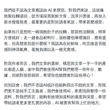
1.0x
我們從不認為文章應該由 AI 來撰寫。對我們來說，這就像
熬製拉麵湯頭，從市場採買新鮮大骨，洗淨川燙後，再加入
0.75x
新水慢慢熬煮，最重要的是對於讀者來說，帶來甚麼感受..
如果你只是想吃一碗填飽肚子的拉麵，那當然沒關係，簡單
方便就好；走一趟食品材料行，湯粉醬包琳瑯滿目，應有盡
有，但具體差別是什麼呢？我認為在於鮮味，吃完後是否能
感到神清氣爽、毫無負擔以及一種充實感。
對寫作者而言，我們文章的選材、構思與文章一字一字的產
出都是人腦，途中我們會使用AI幫我們整理一些年分、數
據，但絕對按部就班，希望你也能體會到這份用心！
但別誤會，我們不否認AI或許也能夠寫出不錯的文章，而我
們更不是純手工主義者，我們會使用AI，來查找與整理一些
資料，對我們而言，能夠有效增加資料的廣度與深度，希望
帶給讀者更多更扎實的內容，AI 確實有幫得上忙的地方。