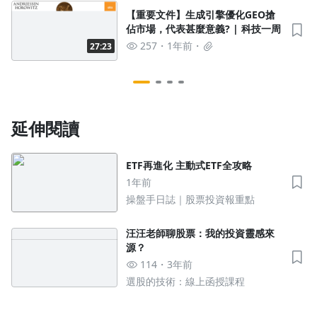
【重要文件】生成引擎優化GEO搶
佔市場，代表甚麼意義? | 科技一周
257
1年前
27:23
延伸閱讀
ETF再進化 主動式ETF全攻略
1年前
操盤手日誌｜股票投資報重點
汪汪老師聊股票：我的投資靈感來
源？
114
3年前
選股的技術：線上函授課程