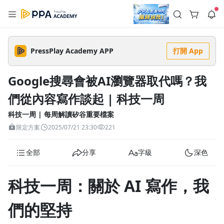
註冊領取 上千元優惠券！
公告
沒有描述
--:--
--:--
PressPlay Academy APP
打開 App
登入/註冊
🌞 PPA 避暑津貼．冷氣房升級｜期間快閃活動
🥵 酷暑限時快閃｜單筆滿 NT$2,500 現折 NT$300、再贈最高
Google搜尋會被AI瀏覽器取代嗎？我
2% 點數回饋！🚀 酷暑來襲．偷偷在冷氣房升級 📈⭐️ 【冷氣房
4 天前
進修 限時開跑】◾單筆滿 NT$2,500 現折 NT$300◾活動期間：
們從內容寫作談起 | 科技一周
即日起 - 8/13（只有一週）-📣 酷暑季好康 \ 再加碼 /→ 點數回饋
返回播放器
無上限🔥購買任一課程 or 訂閱✅ 消費即享回饋 1% 點數✅ 滿
查看全部
$5,000 回饋 2% 點數🎁 此為 PPA 官方帳號 Line@ 專屬活動，加
科技一周 | 每周解讀矽谷重要檔案
1.0x
入好友👉 享有「渠道專屬活動」及「個人化推播」！
清除全部
限定方案
2025/07/21 23:30
221
追蹤列表
播放清單
播放速度
全部
分享
字級
深色
2.0x
沒有播放清單
1.75x
科技一周：關於 AI 寫作，我
去逛逛
1.5x
們的堅持
1.25x