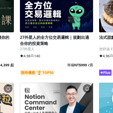
讓你的
27外星人的全方位交易邏輯｜規劃出適
法式甜
合你的投資策略
27外星人
游舒涵 Ev
4.98
140
4.96
4,399 起
專欄
NT$999 /月
限時優惠
🏆 TOP50
Plus