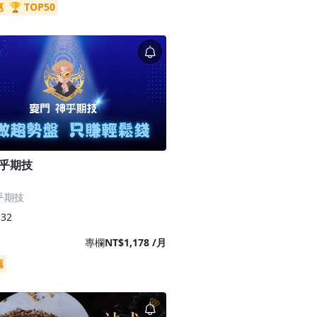
惠
🏆 TOP50
神乎期技
乎期技
32
專欄
NT$1,178 /月
薦