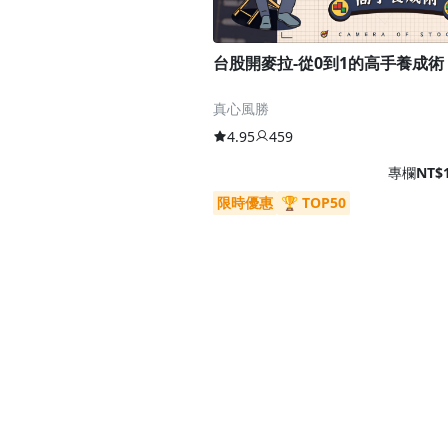
台股開麥拉-從0到1的高手養成術
真心風勝
4.95
459
專欄
NT$1
限時優惠
🏆 TOP50