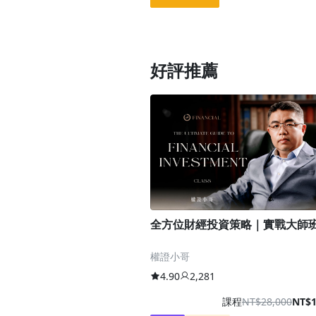
好評推薦
全方位財經投資策略｜實戰大師
權證小哥
4.90
2,281
課程
NT$28,000
NT$1