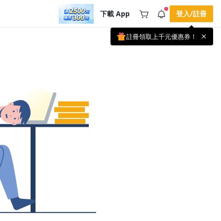
下載 App
登入/註冊
註冊領取上千元優惠券！
公告
載 APP 領取獎勵，隨時吸收新知識
🌞 PPA 避暑津貼．冷氣房升級｜
手機掃描下載
🥵 酷暑限時快閃｜單筆滿 NT$2,500 現
期間快閃活動
折 NT$300、再贈最高 2% 點數回饋！
2 天前
🚀 酷暑來襲．偷偷在冷氣房升級 📈
⭐️ 【冷氣房進修 限時開跑】◾單筆滿
NT$2,500 現折 NT$300◾活動期間：即
查看全部
日起 - 8/13（只有一週）-📣 酷暑季好康
\ 再加碼 /→ 點數回饋無上限🔥購買任一
課程 or 訂閱✅ 消費即享回饋 1% 點數
✅ 滿 $5,000 回饋 2% 點數🎁 此為 PPA
官方帳號 Line@ 專屬活動，加入好友👉
享有「渠道專屬活動」及「個人化推
播」！