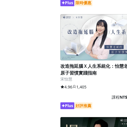
Plus
限時優惠
改造拖延腦Ｘ人生系統化：怡慧
原子習慣實踐指南
宋怡慧
4.96
1,405
課程
NT$
Plus
好評推薦