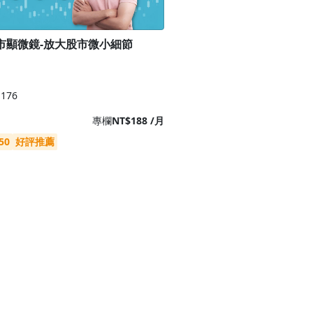
市顯微鏡-放大股市微小細節
176
專欄
NT$188 /月
50
好評推薦