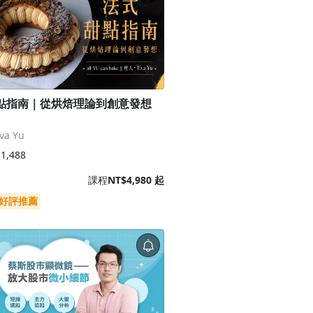
點指南｜從烘焙理論到創意發想
a Yu
1,488
課程
NT$4,980 起
好評推薦