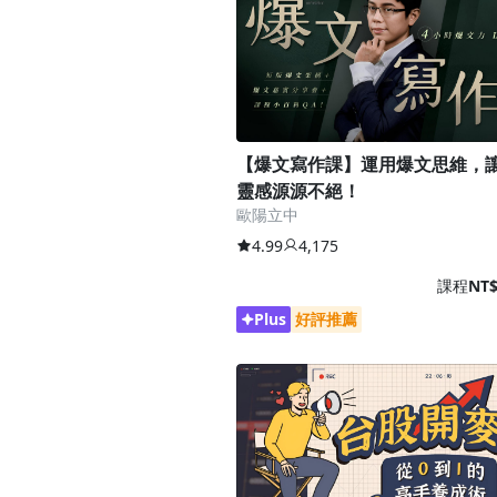
【爆文寫作課】運用爆文思維，
靈感源源不絕！
歐陽立中
4.99
4,175
課程
NT$
Plus
好評推薦