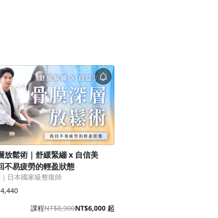
層放鬆術｜舒緩緊繃 x 自信美
回不易疲勞的輕盈狀態
志｜日本國家級整復師
4,440
課程
NT$8,900
NT$6,000 起