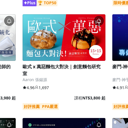
Plus
🏆 TOP50
限時優
老師的
歐式 x 萬惡麵包大對決｜創意麵包研究
麥門-
室
Aaron 張錫源
麥門-神
4.96
1,697
4.91
3,980 起
課程
NT$3,800 起
好評推薦
PPA嚴選
好評推