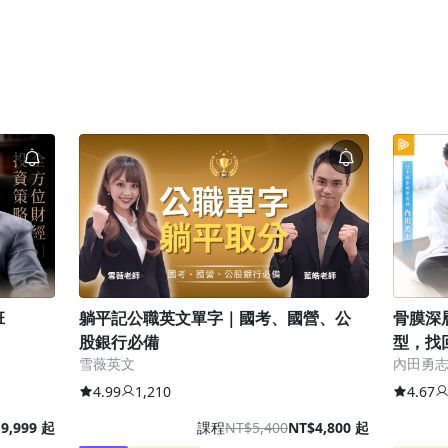
班
躺平記公職英文單字｜國考、國營、公
骨膜深
股銀行必備
型，找
雪薇英文
內田勇
4.99
1,210
4.67
9,999 起
課程
NT$5,400
NT$4,800 起