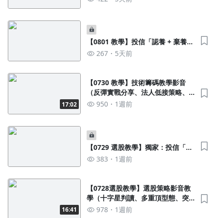
【0801 教學】投信「認養 + 棄養」
雙策略清單
267
5天前
【0730 教學】技術籌碼教學影音
（反彈實戰分享、法人低接策略、
頭肩頂型態）
950
1週前
17:02
【0729 選股教學】獨家：投信「認
養 + 棄養」雙策略選股
383
1週前
沒有待播放的清單
去逛逛
【0728選股教學】選股策略影音教
學（十字星判讀、多重頂型態、突
破的差別）
978
1週前
16:41