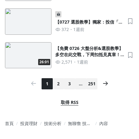
【0727 選股教學】獨家：投信「認
養 + 棄養」雙策略選股
372
1週前
【免費 0726 大盤分析&選股教學】
多空在此交戰，下周扣抵見真章！
（空方型態教學、交易觀念解說）
2,571
1週前
26:01
1
2
3
…
251
取得 RSS
首頁
投資理財
技術分析
無聊詹 技籌
內容
選股班－技
籌邏輯與觀