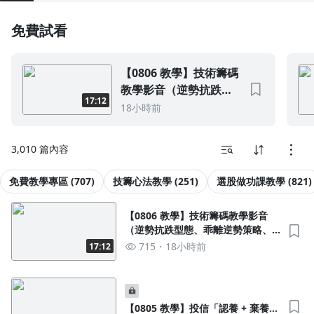
誰適合這套專案
1.0x
免費試看
• 有心想把股票學好的投資人
• 喜愛技籌邏輯與主力揭密的戰友
0.75x
• 想建構一套完整選股系統的朋友
【0806 教學】技術籌碼
教學影音（逆勢抗跌型
＊此專案訂閱人數若超過500人，將免費加贈「盤勢分析」、
17:12
「技籌邏輯教學」與「每月類股漲跌幅數據」
態、乖離逆勢策略、法
18小時前
（在學習專區內直接收看即可）
人低接策略）
3,010 篇內容
免費教學專區 (707)
技籌心法教學 (251)
選股做功課教學 (821)
【0806 教學】技術籌碼教學影音
（逆勢抗跌型態、乖離逆勢策略、
法人低接策略）
715
18小時前
17:12
【0805 教學】投信「認養 + 棄養」