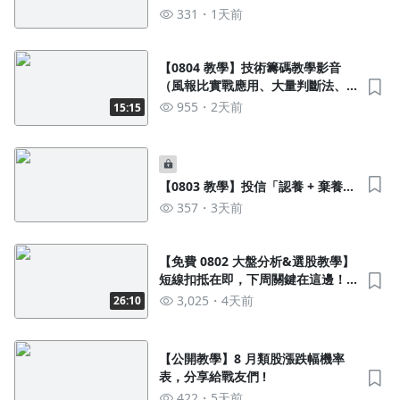
雙策略選股
331
1天前
【0804 教學】技術籌碼教學影音
（風報比實戰應用、大量判斷法、
順勢交易思維）
955
2天前
15:15
【0803 教學】投信「認養 + 棄養」
雙策略選股
357
3天前
【免費 0802 大盤分析&選股教學】
短線扣抵在即，下周關鍵在這邊！
（系統性思維、認識交易規則）
3,025
4天前
26:10
【公開教學】8 月類股漲跌幅機率
表，分享給戰友們 !
422
5天前