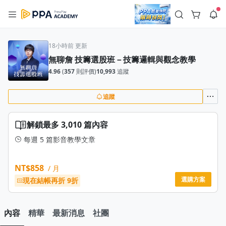
註冊領取 上千元優惠券！
公告
沒有描述
--:--
--:--
18小時前 更新
無聊詹 技籌選股班－技籌邏輯與觀念教學
登入/註冊
🌞 PPA 避暑津貼．冷氣房升級｜期間快閃活動
4.96
(
357
則評價)
10,993
追蹤
🥵 酷暑限時快閃｜單筆滿 NT$2,500 現折 NT$300、再贈最高
2% 點數回饋！🚀 酷暑來襲．偷偷在冷氣房升級 📈⭐️ 【冷氣房
3 天前
進修 限時開跑】◾單筆滿 NT$2,500 現折 NT$300◾活動期間：
即日起 - 8/13（只有一週）-📣 酷暑季好康 \ 再加碼 /→ 點數回饋
追蹤
返回播放器
無上限🔥購買任一課程 or 訂閱✅ 消費即享回饋 1% 點數✅ 滿
查看全部
$5,000 回饋 2% 點數🎁 此為 PPA 官方帳號 Line@ 專屬活動，加
1.0x
入好友👉 享有「渠道專屬活動」及「個人化推播」！
清除全部
解鎖最多 3,010 篇內容
追蹤列表
播放清單
播放速度
每週 5 篇影音教學文章
2.0x
這套專案將幫助您：
NT$858
/ 月
沒有播放清單
1.75x
• 打好技術分析與籌碼分析的理論基礎
選購方案
現在結帳再折 9折
去逛逛
• 理解實務的交易觀念與市場邏輯
1.5x
• 認識主力分點與主力操作的手法
• 學到更多技籌邏輯的心法與技法
內容
精華
最新消息
社團
1.25x