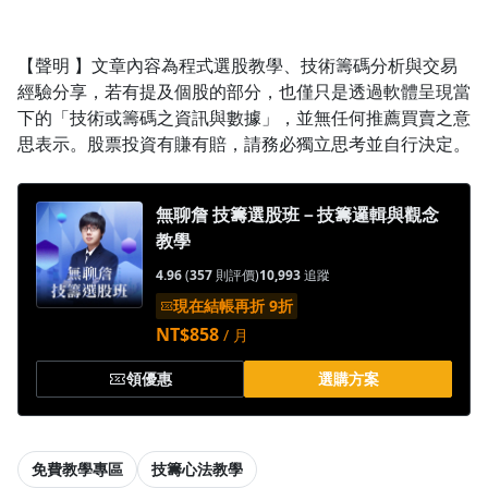
沒有待播放的清單
去逛逛
【聲明 】文章內容為程式選股教學、技術籌碼分析與交易
經驗分享，若有提及個股的部分，也僅只是透過軟體呈現當
下的「技術或籌碼之資訊與數據」，並無任何推薦買賣之意
思表示。股票投資有賺有賠，請務必獨立思考並自行決定。
無聊詹 技籌選股班－技籌邏輯與觀念
教學
4.96
(
357
則評價)
10,993
追蹤
現在結帳再折 9折
NT$858
/ 月
領優惠
選購方案
免費教學專區
技籌心法教學