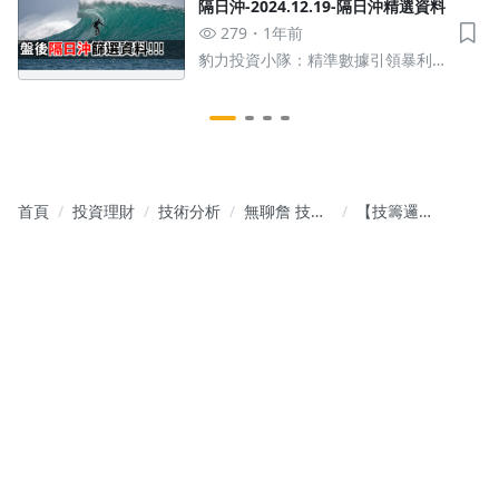
隔日沖-2024.12.19-隔日沖精選資料
279
1年前
豹力投資小隊：精準數據引領暴利
績效，法人操作策略從當沖到波段
都贏
首頁
投資理財
技術分析
無聊詹 技籌
【技籌邏輯
選股班－技
公開教學】
籌邏輯與觀
實戰運用－
念教學
監控大單的
好處和方法