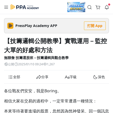
註冊領取 上千元優惠券！
公告
沒有描述
--:--
--:--
PressPlay Academy APP
打開 App
登入/註冊
🌞 PPA 避暑津貼．冷氣房升級｜期間快閃活動
🥵 酷暑限時快閃｜單筆滿 NT$2,500 現折 NT$300、再贈最高
【技籌邏輯公開教學】實戰運用－監控
2% 點數回饋！🚀 酷暑來襲．偷偷在冷氣房升級 📈⭐️ 【冷氣房
2 天前
進修 限時開跑】◾單筆滿 NT$2,500 現折 NT$300◾活動期間：
大單的好處和方法
即日起 - 8/13（只有一週）-📣 酷暑季好康 \ 再加碼 /→ 點數回饋
返回播放器
無上限🔥購買任一課程 or 訂閱✅ 消費即享回饋 1% 點數✅ 滿
查看全部
$5,000 回饋 2% 點數🎁 此為 PPA 官方帳號 Line@ 專屬活動，加
無聊詹 技籌選股班－技籌邏輯與觀念教學
1.0x
入好友👉 享有「渠道專屬活動」及「個人化推播」！
清除全部
公開
2025/01/10 09:24
1,267
追蹤列表
播放清單
播放速度
全部
分享
字級
深色
2.0x
沒有播放清單
1.75x
各位戰友們安安，我是Boring。
去逛逛
1.5x
相信大家在交易的過程中，一定常常遭遇一種情況：
1.25x
本來等待著要進場的股票，忽然因為恍神發呆、回一個訊息