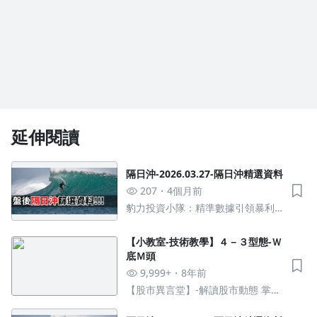
延伸閱讀
隔日沖-2026.03.27-隔日沖精選資料
207
4個月前
豹力投資小隊：精準數據引領暴利
績效，法人操作策略從當沖到波段
都贏
【小教室-技術教學】４－３型態-Ｗ
底Ｍ頭
9,999+
8年前
【股市異言堂】-解讀股市動態 掌握
市場脈絡