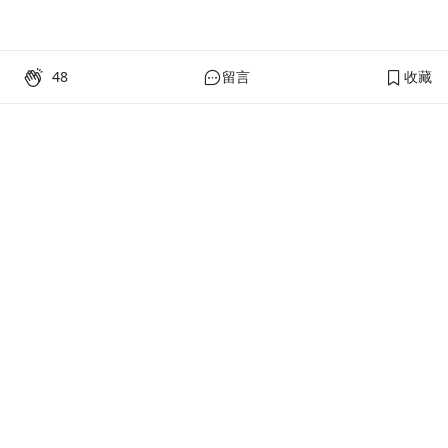
48
留言
收藏
PressPlay Academy
課程分類
品牌介紹
線上課程
投資理財
語言學習
PPA 部落格
訂閱學習
烘焙料理
健康健身
活動主題館
耳邊說書
生活品味
職場技能
行銷
藝文娛樂
幫助
條款與政策