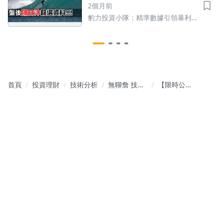
2個月前
豹力投資小隊：精準數據引領暴利
績效，法人操作策略從當沖到波段
都贏
首頁
投資理財
技術分析
無聊詹 技籌
【限時公
選股班－技
開】事件交
籌邏輯與觀
易策略：下
念教學
周高殖利率
除權息清單