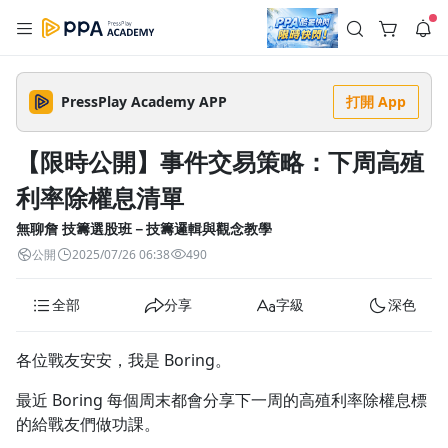
註冊領取 上千元優惠券！
公告
沒有描述
--:--
--:--
PressPlay Academy APP
打開 App
登入/註冊
🌞 PPA 避暑津貼．冷氣房升級｜期間快閃活動
🥵 酷暑限時快閃｜單筆滿 NT$2,500 現折 NT$300、再贈最高
【限時公開】事件交易策略：下周高殖
2% 點數回饋！🚀 酷暑來襲．偷偷在冷氣房升級 📈⭐️ 【冷氣房
5 天前
進修 限時開跑】◾單筆滿 NT$2,500 現折 NT$300◾活動期間：
利率除權息清單
即日起 - 8/13（只有一週）-📣 酷暑季好康 \ 再加碼 /→ 點數回饋
返回播放器
無上限🔥購買任一課程 or 訂閱✅ 消費即享回饋 1% 點數✅ 滿
查看全部
$5,000 回饋 2% 點數🎁 此為 PPA 官方帳號 Line@ 專屬活動，加
無聊詹 技籌選股班－技籌邏輯與觀念教學
1.0x
入好友👉 享有「渠道專屬活動」及「個人化推播」！
清除全部
公開
2025/07/26 06:38
490
追蹤列表
播放清單
播放速度
全部
分享
字級
深色
2.0x
沒有播放清單
1.75x
各位戰友安安，我是 Boring。
去逛逛
1.5x
最近 Boring 每個周末都會分享下一周的高殖利率除權息標
的給戰友們做功課。
1.25x