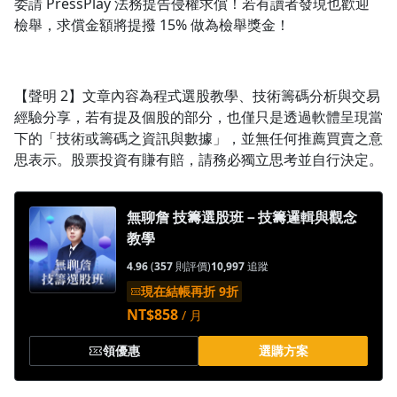
委請 PressPlay 法務提告侵權求償！若有讀者發現也歡迎
檢舉，求償金額將提撥 15% 做為檢舉獎金！
【聲明 2】文章內容為程式選股教學、技術籌碼分析與交易
經驗分享，若有提及個股的部分，也僅只是透過軟體呈現當
下的「技術或籌碼之資訊與數據」，並無任何推薦買賣之意
思表示。股票投資有賺有賠，請務必獨立思考並自行決定。
無聊詹 技籌選股班－技籌邏輯與觀念
教學
4.96
(
357
則評價)
10,997
追蹤
現在結帳再折 9折
NT$858
/ 月
領優惠
選購方案