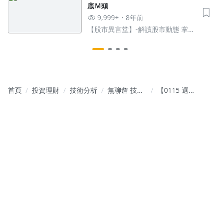
底Ｍ頭
9,999+
8年前
【股市異言堂】-解讀股市動態 掌握
市場脈絡
首頁
投資理財
技術分析
無聊詹 技籌
【0115 選股
選股班－技
教學】選股
籌邏輯與觀
策略影音教
念教學
學（事件交
易策略、獨
立交易觀
念、低檔整
理型態）