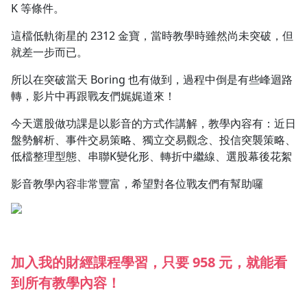
K 等條件。
這檔低軌衛星的 2312 金寶，當時教學時雖然尚未突破，但
就差一步而已。
所以在突破當天 Boring 也有做到，過程中倒是有些峰迴路
轉，影片中再跟戰友們娓娓道來！
今天選股做功課是以影音的方式作講解，教學內容有：近日
盤勢解析、事件交易策略、獨立交易觀念、投信突襲策略、
低檔整理型態、串聯K變化形、轉折中繼線、選股幕後花絮
影音教學內容非常豐富，希望對各位戰友們有幫助囉
加入我的財經課程學習，只要 958 元，
就能看
到所有教學內容！