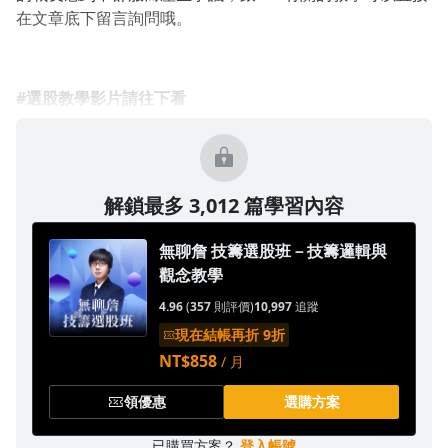
在文章底下留言詢問哦。
#選股教學影片請往下看
解鎖最多 3,012 篇學習內容
無聊詹 技籌選股班－技籌邏輯與
觀念教學
4.96
(
357
則評價)
10,997
追蹤
現在結帳再折 9折
NT$858
/ 月
領優惠
選購方案
已購買方案？
登入帳號