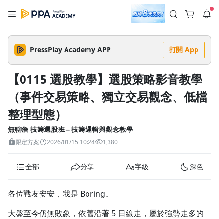
註冊領取 上千元優惠券！
公告
沒有描述
--:--
--:--
PressPlay Academy APP
打開 App
登入/註冊
🌞 PPA 避暑津貼．冷氣房升級｜期間快閃活動
🥵 酷暑限時快閃｜單筆滿 NT$2,500 現折 NT$300、再贈最高
【0115 選股教學】選股策略影音教學
2% 點數回饋！🚀 酷暑來襲．偷偷在冷氣房升級 📈⭐️ 【冷氣房
5 天前
進修 限時開跑】◾單筆滿 NT$2,500 現折 NT$300◾活動期間：
（事件交易策略、獨立交易觀念、低檔
即日起 - 8/13（只有一週）-📣 酷暑季好康 \ 再加碼 /→ 點數回饋
返回播放器
無上限🔥購買任一課程 or 訂閱✅ 消費即享回饋 1% 點數✅ 滿
查看全部
$5,000 回饋 2% 點數🎁 此為 PPA 官方帳號 Line@ 專屬活動，加
整理型態）
1.0x
入好友👉 享有「渠道專屬活動」及「個人化推播」！
清除全部
追蹤列表
播放清單
無聊詹 技籌選股班－技籌邏輯與觀念教學
播放速度
限定方案
2026/01/15 10:24
1,380
2.0x
全部
分享
字級
深色
沒有播放清單
1.75x
去逛逛
1.5x
各位戰友安安，我是 Boring。
大盤至今仍無敗象，依舊沿著 5 日線走，屬於強勢走多的
1.25x