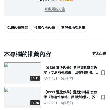
沒有待播放的清單
可觀看的方案
去逛逛
免費教學專區
技籌心法教學
選股做功課教學
本專欄的推薦內容
更多內容
【0129 選股教學】選股策略影音教
學（交易兩種結果、回撐判斷法、
籌碼區分方式）
1,431
6個月前
15:11
【0113 選股教學】選股策略影音教
學（族群性策略、回撐判斷法、投
信突襲策略）
1,201
6個月前
13:26