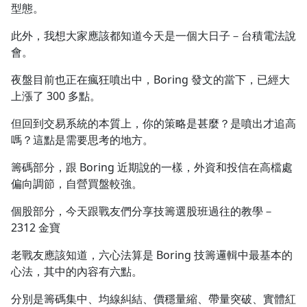
型態。
1.0x
此外，我想大家應該都知道今天是一個大日子－台積電法說
0.75x
會。
夜盤目前也正在瘋狂噴出中，Boring 發文的當下，已經大
上漲了 300 多點。
但回到交易系統的本質上，你的策略是甚麼？是噴出才追高
嗎？這點是需要思考的地方。
籌碼部分，跟 Boring 近期說的一樣，外資和投信在高檔處
偏向調節，自營買盤較強。
個股部分，今天跟戰友們分享技籌選股班過往的教學－
2312 金寶
老戰友應該知道，六心法算是 Boring 技籌邏輯中最基本的
心法，其中的內容有六點。
分別是籌碼集中、均線糾結、價穩量縮、帶量突破、實體紅