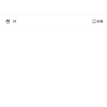
38
收藏
PressPlay Academy
課程分類
品牌介紹
線上課程
投資理財
語言學習
PPA 部落格
訂閱學習
烘焙料理
健康健身
活動主題館
耳邊說書
生活品味
職場技能
行銷
藝文娛樂
幫助
條款與政策