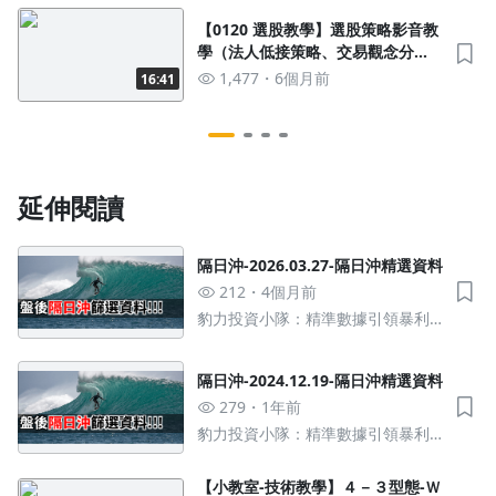
【0120 選股教學】選股策略影音教
學（法人低接策略、交易觀念分
享、族群性策略）
1,477
6個月前
16:41
延伸閱讀
隔日沖-2026.03.27-隔日沖精選資料
212
4個月前
豹力投資小隊：精準數據引領暴利
績效，法人操作策略從當沖到波段
都贏
隔日沖-2024.12.19-隔日沖精選資料
279
1年前
豹力投資小隊：精準數據引領暴利
績效，法人操作策略從當沖到波段
都贏
【小教室-技術教學】４－３型態-Ｗ