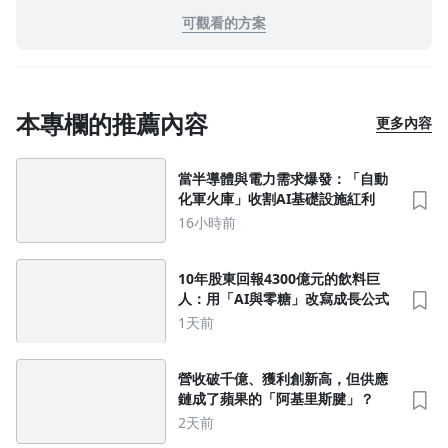
可觀看的方案
本專欄的推薦內容
更多內容
當半導體與電力需求爆發：「自動
化軍火庫」收割AI基礎設施紅利
沒有待播放的清單
16小時前
去逛逛
10年股東回報4300億元的飲料巨
人：用「AI與零糖」改寫成長公式
1天前
營收破千億、獲利創新高，但供應
鏈成了蘋果的「阿基里斯腱」？
2天前