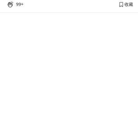
99+
收藏
PressPlay Academy
課程分類
品牌介紹
線上課程
投資理財
語言學習
PPA 部落格
訂閱學習
烘焙料理
健康健身
活動主題館
耳邊說書
生活品味
職場技能
行銷
藝文娛樂
幫助
條款與政策
提案教學
聯絡客服
平台會員規範及申訴管道
優惠專區
常見問題
優惠使用規則