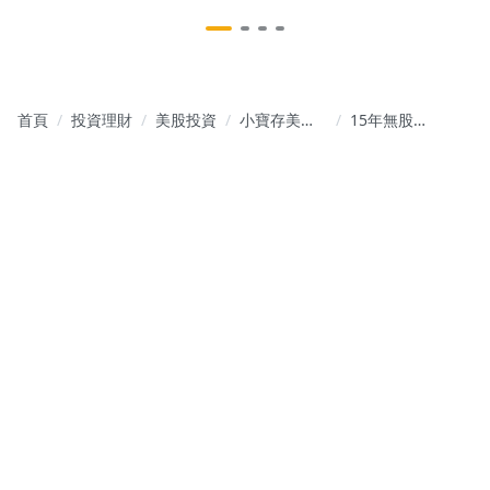
首頁
投資理財
美股投資
小寶存美
15年無股災
股：季配+成
股神：穩健
長的投資組
複利報酬完
合
勝科技股指
標的秘密