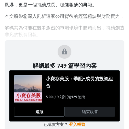
風港，更是一個持續成長、穩健報酬的典範。
本文將帶您深入剖析這家公司背後的經營秘訣與財務實力，
解碼其為何能在競爭激烈的市場環境中脫穎而出，持續創造
非凡的投資回報。
解鎖最多 749 篇學習內容
小寶存美股：季配+成長的投資組
合
5.00
(
19
則評價)
129
追蹤
追蹤
結束販售
已購買方案？
登入帳號