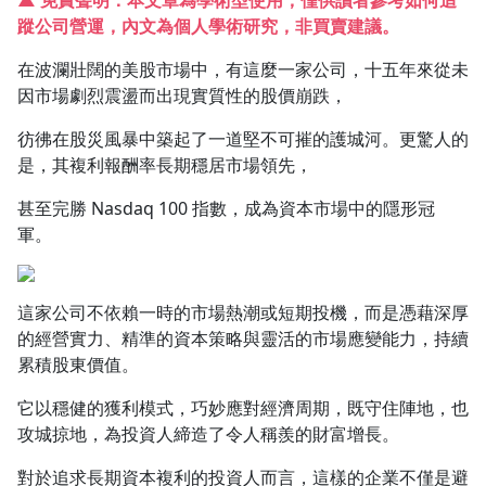
▲ 免責聲明：本文章為學術型使用，僅供讀者參考如何追
蹤公司營運，內文為個人學術研究，非買賣建議。
1.0x
在波瀾壯闊的美股市場中，有這麼一家公司，十五年來從未
0.75x
因市場劇烈震盪而出現實質性的股價崩跌，
彷彿在股災風暴中築起了一道堅不可摧的護城河。更驚人的
是，其複利報酬率長期穩居市場領先，
甚至完勝 Nasdaq 100 指數，成為資本市場中的隱形冠
軍。
這家公司不依賴一時的市場熱潮或短期投機，而是憑藉深厚
的經營實力、精準的資本策略與靈活的市場應變能力，持續
累積股東價值。
它以穩健的獲利模式，巧妙應對經濟周期，既守住陣地，也
攻城掠地，為投資人締造了令人稱羨的財富增長。
對於追求長期資本複利的投資人而言，這樣的企業不僅是避