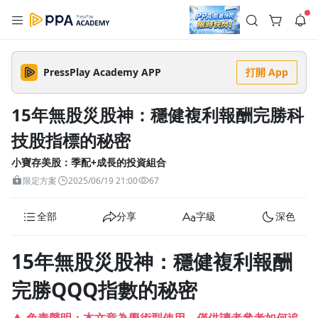
註冊領取 上千元優惠券！
公告
沒有描述
--:--
--:--
PressPlay Academy APP
打開 App
登入/註冊
🌞 PPA 避暑津貼．冷氣房升級｜期間快閃活動
🥵 酷暑限時快閃｜單筆滿 NT$2,500 現折 NT$300、再贈最高
15年無股災股神：穩健複利報酬完勝科
2% 點數回饋！🚀 酷暑來襲．偷偷在冷氣房升級 📈⭐️ 【冷氣房
4 天前
進修 限時開跑】◾單筆滿 NT$2,500 現折 NT$300◾活動期間：
技股指標的秘密
即日起 - 8/13（只有一週）-📣 酷暑季好康 \ 再加碼 /→ 點數回饋
返回播放器
無上限🔥購買任一課程 or 訂閱✅ 消費即享回饋 1% 點數✅ 滿
查看全部
$5,000 回饋 2% 點數🎁 此為 PPA 官方帳號 Line@ 專屬活動，加
小寶存美股：季配+成長的投資組合
1.0x
入好友👉 享有「渠道專屬活動」及「個人化推播」！
清除全部
限定方案
2025/06/19 21:00
67
追蹤列表
播放清單
播放速度
全部
分享
字級
深色
2.0x
沒有播放清單
1.75x
15年無股災股神：穩健複利報酬
去逛逛
1.5x
完勝QQQ指數的秘密
1.25x