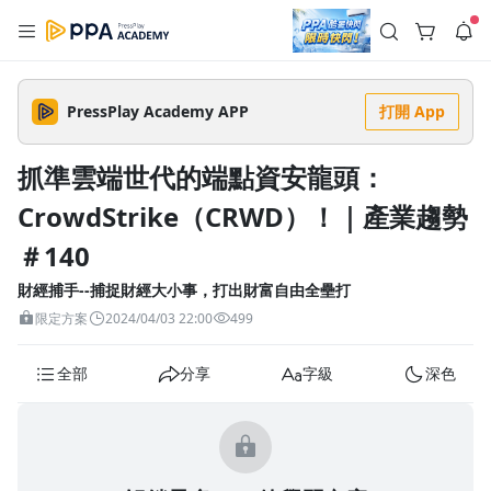
註冊領取 上千元優惠券！
公告
沒有描述
--:--
--:--
PressPlay Academy APP
打開 App
登入/註冊
🌞 PPA 避暑津貼．冷氣房升級｜期間快閃活動
🥵 酷暑限時快閃｜單筆滿 NT$2,500 現折 NT$300、再贈最高
抓準雲端世代的端點資安龍頭：
2% 點數回饋！🚀 酷暑來襲．偷偷在冷氣房升級 📈⭐️ 【冷氣房
3 天前
進修 限時開跑】◾單筆滿 NT$2,500 現折 NT$300◾活動期間：
CrowdStrike（CRWD）！｜產業趨勢
即日起 - 8/13（只有一週）-📣 酷暑季好康 \ 再加碼 /→ 點數回饋
返回播放器
無上限🔥購買任一課程 or 訂閱✅ 消費即享回饋 1% 點數✅ 滿
查看全部
$5,000 回饋 2% 點數🎁 此為 PPA 官方帳號 Line@ 專屬活動，加
＃140
1.0x
入好友👉 享有「渠道專屬活動」及「個人化推播」！
清除全部
追蹤列表
播放清單
財經捕手--捕捉財經大小事，打出財富自由全壘打
播放速度
限定方案
2024/04/03 22:00
499
2.0x
全部
分享
字級
深色
沒有播放清單
1.75x
去逛逛
1.5x
1.25x