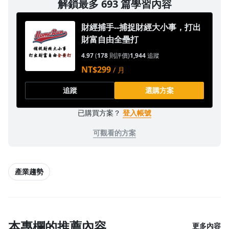
解鎖最多 693 篇學習內容
1.0x
財經捕手--捕捉財經大小事，打出
0.75x
財富自由全壘打
4.97
(
178
則評價)
1,944
追蹤
NT$299
/ 月
追蹤
選購方案
已購買方案？
登入帳號
可觀看的方案
產業趨勢
本專欄的推薦內容
更多內容