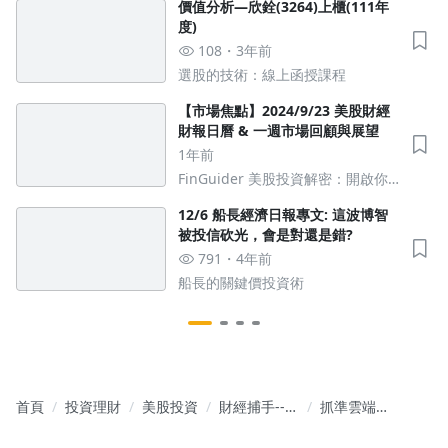
價值分析—欣銓(3264)上櫃(111年
度)
108
3年前
選股的技術：線上函授課程
【市場焦點】2024/9/23 美股財經
財報日曆 & 一週市場回顧與展望
沒有待播放的清單
去逛逛
1年前
FinGuider 美股投資解密：開啟你
的財經新視野
12/6 船長經濟日報專文: 這波博智
被投信砍光，會是對還是錯?
791
4年前
船長的關鍵價投資術
首頁
投資理財
美股投資
財經捕手--捕
抓準雲端世
捉財經大小
代的端點資
事，打出財
安龍頭：