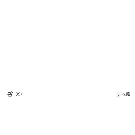
99+
收藏
PressPlay Academy
課程分類