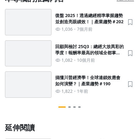
復盤 2025！透過總經精準掌握趨勢
並創造亮眼績效！｜產業趨勢＃202
1,036
7個月前
回顧與檢討 25Q3：總經大放異彩的
季度！報酬率最高的領域全都掌
握！（有重要通知）｜產業趨勢＃
1,082
10個月前
196
搞懂川普經濟學！全球連鎖效應會
如何演變？｜產業趨勢＃190
1,822
1年前
延伸閱讀