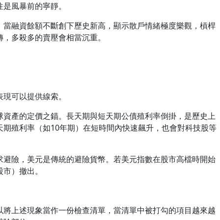
往是風暴前的寧靜。
。當融資餘額不斷創下歷史新高，顯示散戶情緒極度樂觀，槓桿
轉，多殺多的賣壓會相當沉重。
表現可以提供線索。
球資產的定價之錨。長天期與短天期公債殖利率倒掛，是歷史上
天期殖利率（如10年期）在短時間內快速飆升，也會對科技股等
求避險，美元是傳統的避險貨幣。若美元指數在股市高檔時開始
股市）撤出。
以將上述現象當作一份檢查清單，當清單中被打勾的項目越來越