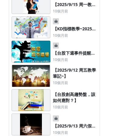
【2025/9/15 周一教學
筆記~】
10個月前
【KD指標教學~2025年
版】
10個月前
【台股下週事件提醒與
策略簡析｜
10個月前
2025/9/14】
【2025/9/12 周五教學
筆記~】
10個月前
【台股創高趨勢盤，該
如何應對？】
10個月前
【2025/9/13 周六假日
影音教學 : 耐心等待優
10個月前