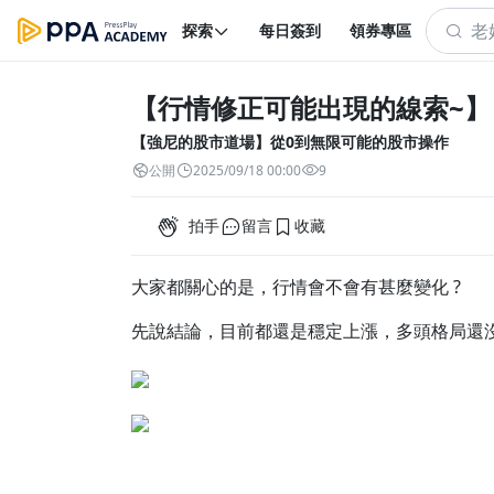
探索
每日簽到
領券專區
【行情修正可能出現的線索~】
【強尼的股市道場】從0到無限可能的股市操作
公開
2025/09/18 00:00
9
拍手
留言
收藏
大家都關心的是，行情會不會有甚麼變化 ?
先說結論，目前都還是穩定上漲，多頭格局還