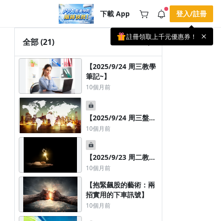
下載 App
登入/註冊
註冊領取上千元優惠券！
公告
全部
(21)
載 APP 領取獎勵，隨時吸收新知識
🌞 PPA 避暑津貼．冷氣房升級｜
手機掃描下載
【2025/9/24 周三教學
🥵 酷暑限時快閃｜單筆滿 NT$2,500 現
期間快閃活動
筆記~】
折 NT$300、再贈最高 2% 點數回饋！
2 天前
🚀 酷暑來襲．偷偷在冷氣房升級 📈
10個月前
⭐️ 【冷氣房進修 限時開跑】◾單筆滿
NT$2,500 現折 NT$300◾活動期間：即
查看全部
日起 - 8/13（只有一週）-📣 酷暑季好康
\ 再加碼 /→ 點數回饋無上限🔥購買任一
【2025/9/24 周三盤後
課程 or 訂閱✅ 消費即享回饋 1% 點數
影音教學 : 別怕停損，
10個月前
✅ 滿 $5,000 回饋 2% 點數🎁 此為 PPA
用小虧損換大空間~】
官方帳號 Line@ 專屬活動，加入好友👉
享有「渠道專屬活動」及「個人化推
播」！
【2025/9/23 周二教學
筆記~】
10個月前
【抱緊飆股的藝術：兩
招實用的下車訊號】
10個月前