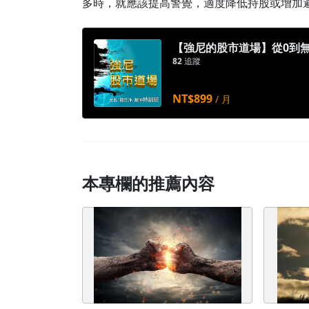
多時，就應該提高警覺，適度降低持股或增加
【強尼的股市道場】從0到
82
追蹤
NT$899
/ 月
本專欄的推薦內容