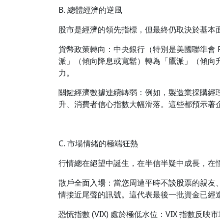
B. 總體經濟的逆風
股市是經濟的領先指標，但最終仍取決於基本
貨幣政策轉向：中央銀行（特別是美國聯準會 
派」（傾向降息或寬鬆）轉為「鷹派」（傾向
力。
關鍵經濟數據連續轉弱：例如，製造業採購經理人
升、消費者信心指數大幅滑落。這些都預示著
C. 市場情緒的極端狂熱
行情總在絕望中誕生，在半信半疑中成長，在
散戶全面入場：當您周遭平時不談股票的親友
情接近尾聲的訊號。這代表最後一批資金已經
恐慌指數 (VIX) 處於極低水位：VIX 指數