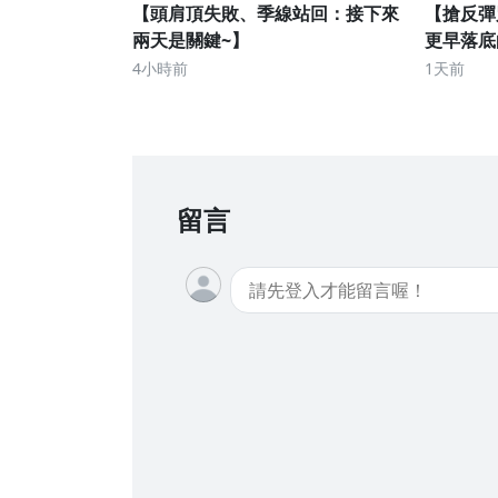
【頭肩頂失敗、季線站回：接下來
【搶反彈
兩天是關鍵~】
更早落底
4小時前
1天前
留言