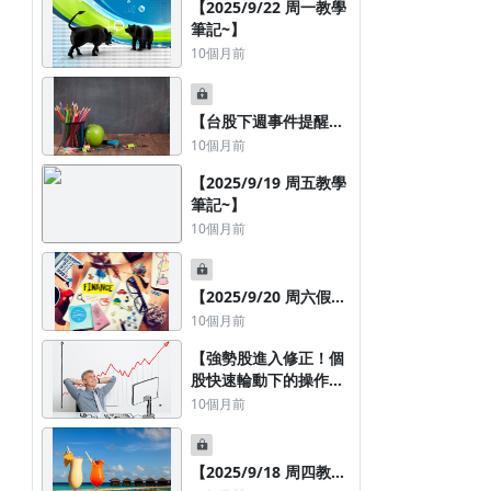
【2025/9/22 周一教學
筆記~】
10個月前
【台股下週事件提醒與
策略簡析｜
10個月前
2025/9/21】
【2025/9/19 周五教學
筆記~】
10個月前
【2025/9/20 周六假日
影音教學 : 強勢股休
10個月前
息，二線股輪動操作心
【強勢股進入修正！個
法~】
股快速輪動下的操作心
法~】
10個月前
【2025/9/18 周四教學