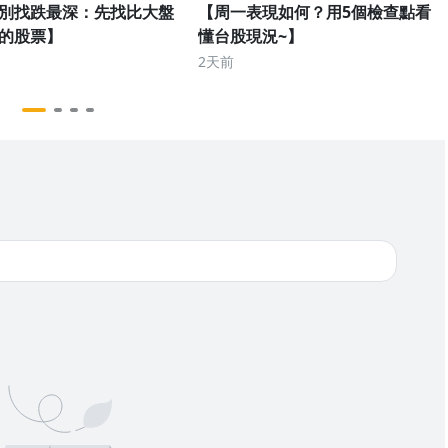
別找跌最深：先找比大盤
【周一表現如何？用5個檢查點看
的股票】
懂台股現況~】
2天前