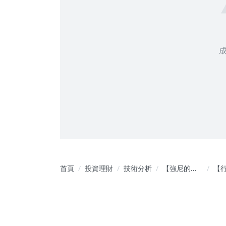
首頁
投資理財
技術分析
【強尼的股
【
市道場】從0
可
到無限可能
線索
的股市操作