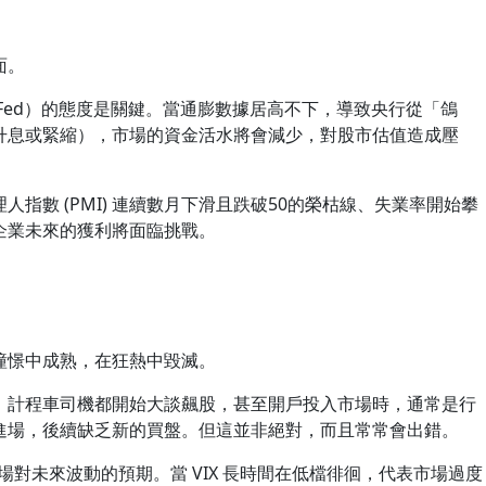
面。
Fed）的態度是關鍵。當通膨數據居高不下，導致央行從「鴿
升息或緊縮），市場的資金活水將會減少，對股市估值造成壓
指數 (PMI) 連續數月下滑且跌破50的榮枯線、失業率開始攀
企業未來的獲利將面臨挑戰。
憧憬中成熟，在狂熱中毀滅。
、計程車司機都開始大談飆股，甚至開戶投入市場時，通常是行
進場，後續缺乏新的買盤。但這並非絕對，而且常常會出錯。
反映市場對未來波動的預期。當 VIX 長時間在低檔徘徊，代表市場過度