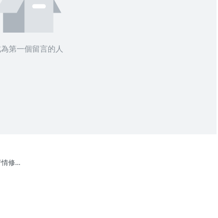
成為第一個留言的人
行情修正
能出現的
~】