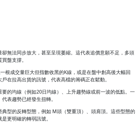
量卻無法同步放大，甚至呈現萎縮。這代表追價意願不足，多頭
質買盤支撐。
現一根成交量巨大但指數收黑的K線，或是在盤中創高後大幅回
大戶在拉高出貨的訊號，代表高檔的籌碼正在鬆動。
重要的均線（例如20日均線）、上升趨勢線或前一波的低點。一
，代表趨勢已經發生扭轉。
些典型的反轉型態，例如 M頭（雙重頂）、頭肩頂。這些型態的
就是更明確的轉弱訊號。