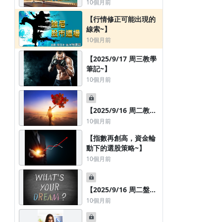
筆記~】
10個月前
【行情修正可能出現的
線索~】
10個月前
【2025/9/17 周三教學
筆記~】
10個月前
【2025/9/16 周二教學
筆記~】
10個月前
【指數再創高，資金輪
動下的選股策略~】
10個月前
【2025/9/16 周二盤後
影音教學 : 個股操作難
10個月前
度提高？交易策略解析
~】