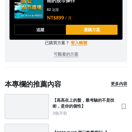
能的股市操作
82
追蹤
NT$899
/ 月
追蹤
選購方案
已購買方案？
登入帳號
可觀看的方案
沒有待播放的清單
本專欄的推薦內容
更多內容
去逛逛
【高高在上的盤，最考驗的不是技
術，是你的個性】
3個月前