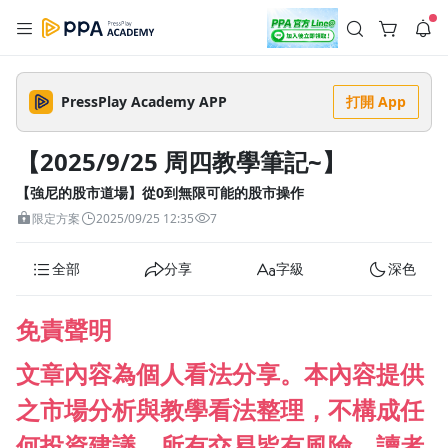
註冊領取 上千元優惠券！
公告
沒有描述
--:--
--:--
PressPlay Academy APP
打開 App
登入/註冊
🌞 PPA 避暑津貼．冷氣房升級｜期間快閃活動
🥵 酷暑限時快閃｜單筆滿 NT$2,500 現折 NT$300、再贈最高
【2025/9/25 周四教學筆記~】
2% 點數回饋！🚀 酷暑來襲．偷偷在冷氣房升級 📈⭐️ 【冷氣房
3 天前
進修 限時開跑】◾單筆滿 NT$2,500 現折 NT$300◾活動期間：
即日起 - 8/13（只有一週）-📣 酷暑季好康 \ 再加碼 /→ 點數回饋
【強尼的股市道場】從0到無限可能的股市操作
返回播放器
無上限🔥購買任一課程 or 訂閱✅ 消費即享回饋 1% 點數✅ 滿
查看全部
限定方案
2025/09/25 12:35
7
$5,000 回饋 2% 點數🎁 此為 PPA 官方帳號 Line@ 專屬活動，加
1.0x
入好友👉 享有「渠道專屬活動」及「個人化推播」！
清除全部
追蹤列表
播放清單
全部
分享
字級
深色
播放速度
2.0x
免責聲明
沒有播放清單
1.75x
文章內容為個人看法分享。本內容提供
去逛逛
1.5x
之市場分析與教學看法整理，不構成任
1.25x
何投資建議。所有交易皆有風險，讀者