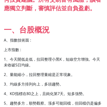
應獨立判斷，審慎評估並自負盈虧。
1.0x
0.75x
一、台股概況
A、指數技術面 :
上市指數 :
1、今天開低走低，拉回整理小黑K，短線空方增強。今天
未收破5日均線。
2、量能縮小，拉回整理量縮是正常現象。
3、均線多方排列向上，多頭趨勢。
4、KD指標在80之上，且鈍化第7天。短多強勢。
5、趨勢多方，順勢觀察。漲多可能回檔，但回檔仍是偏多