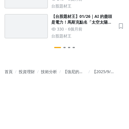
台股題材王
【台股題材王】01/26｜AI 的盡頭
是電力！馬斯克點名「太空太陽
能」，這檔受惠股正處於評價重構
330
6個月前
起點？
台股題材王
首頁
投資理財
技術分析
【強尼的股
【2025/9/25
市道場】從0
周四教學筆
到無限可能
記~】
的股市操作