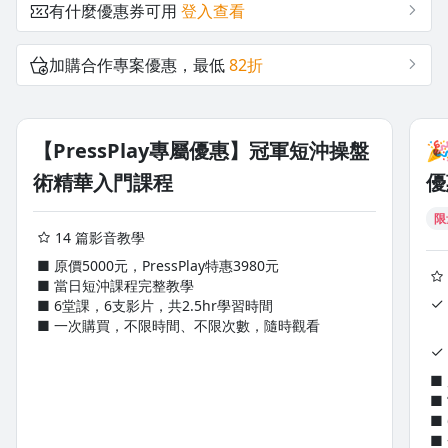
新同學必讀：二、冠軍短沖操盤術進出場時間及進場
有什麼優惠券可用
登入查看
時機
20231130｜11月短沖帳戶+83萬，2019年1月至目前
加購合作專案優惠，最低
82折
59個月總收益+3175萬
新同學必讀：三、冠軍短沖操盤術為何9點30後才出手
免費試看
學員版短沖工具
【PressPlay專屬優惠】冠軍短沖操盤

術精華入門課程
優
限
14 篇影音教學
■ 原價5000元，PressPlay特惠3980元
■ 當日短沖課程完整教學
👇想了解老師每日交易筆記👇
■ 6堂課，6支影片，共2.5hr學習時間
■ 一次購買，不限時間、不限次數，隨時觀看
楊雲翔交易日記｜日更短沖翻倍操盤法｜
■
■
訂閱課程
■
■