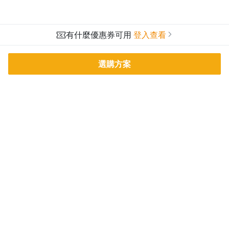
有什麼優惠券可用
登入查看
選購方案
PressPlay Academy
課程分類
品牌介紹
線上課程
投資理財
語言學習
PPA 部落格
訂閱學習
烘焙料理
健康健身
活動主題館
耳邊說書
生活品味
職場技能
行銷
藝文娛樂
幫助
條款與政策