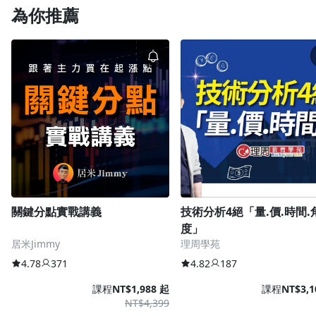
享有此優惠。
為你推薦
關鍵分點實戰講義
技術分析4絕「量.價.時間.
度」
居米Jimmy
理周學苑
4.78
371
4.82
187
課程
NT$1,988 起
課程
NT$3,1
NT$4,399