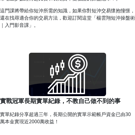
這門課將帶給你短沖所需的知識，如果你對短沖交易懷抱憧憬，
還在找尋適合你的交易方法，歡迎訂閱這堂「楊雲翔短沖操盤術
｜入門影音課」。
實戰冠軍長期實單紀錄，不教自己做不到的事
實單紀錄分享超過三年，長期公開的實單示範帳戶資金已由30
萬本金實現近2000萬收益！