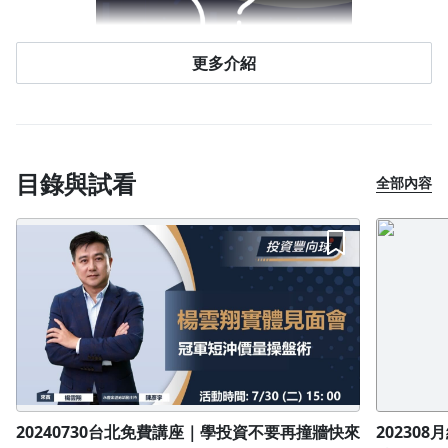
想進入短沖市場的新手
更多介紹
推薦這套課程給對短沖交易懷抱憧憬卻不知如何進入，或是害怕
進場操作不順想先觀望學習的你
目錄與試看
全部內容
已進入短沖市場卻還找不到獲利方式的你
想利用短沖獲利卻老是亂沖、錯誤操作導致賠錢的風險大過於做
股票波段
20240730台北免費講座｜學投資不要再撞牆快來
20230