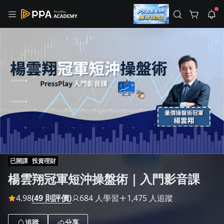
註冊領取 上千元優惠券！
公告
沒有描述
--:--
--:--
登入/註冊
🌞 PPA 避暑津貼．冷氣房升級｜期間快閃活動
🥵 酷暑限時快閃｜單筆滿 NT$2,500 現折 NT$300、再贈最高
2% 點數回饋！🚀 酷暑來襲．偷偷在冷氣房升級 📈⭐️ 【冷氣房
5 天前
進修 限時開跑】◾單筆滿 NT$2,500 現折 NT$300◾活動期間：
即日起 - 8/13（只有一週）-📣 酷暑季好康 \ 再加碼 /→ 點數回饋
返回播放器
無上限🔥購買任一課程 or 訂閱✅ 消費即享回饋 1% 點數✅ 滿
查看全部
$5,000 回饋 2% 點數🎁 此為 PPA 官方帳號 Line@ 專屬活動，加
1.0x
入好友👉 享有「渠道專屬活動」及「個人化推播」！
清除全部
追蹤列表
播放清單
播放速度
2.0x
已開課
投資理財
沒有播放清單
楊雲翔冠軍短沖操盤術｜入門影音課
1.75x
0
去逛逛
1.5x
4.98
(49 則評價)
684 人學習
1,475 人追蹤
0
1
1
2
1.25x
追蹤
分享