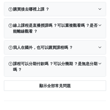
購買後去哪裡上課 ？
訂閱完成後，您可以依使用裝置從以下位置找到課
線上課程是直播授課嗎 ？可以重複觀看嗎 ？是否
程：
能離線觀看 ？
PPA App
：登入 App → 點選下方「我的學習」→
查看「已開通」課程。
線上課程不是直播，所有內容（包含影片教學或文
我人在國外，也可以購買課程嗎 ？
電腦版網站
：登入 PPA → 點選右上角「
我的學
字教學）將會完整上架在平台上。
習
」→ 查看「已開通」課程。
購買後無論在電腦或手機 App 上，除有特別說明觀
可以，海外學員可使用 Visa、MasterCard、JCB 等信
手機版網站
：點左上角「≡」登入 → 再次點「≡」
看期間外，單課課程都能在平台續存期間 ，不限次
課程可以分期付款嗎 ？可以分幾期 ？是無息分期
用卡或金融卡購買課程（提醒：聯卡無法於海外使
→ 點選「我的學習」→ 查看「已開通」課程。
如
數觀看。
嗎 ？
用）。 不過目前海外無法下載 PressPlay Academy
果登入「我的學習」後仍找不到課程，可能是登入
由於專案內容之著作權歸屬創作者所有，系統也須
App，請透過
電腦版
或
手機網頁版
學習。
了不同帳號。
請先登出，回到登入頁面點選「
忘記
保持連線紀錄學習進度，因此無法下載文章、影片
單次購買付費課程、合購訂單，皆享有「3 期零利
購課帳號
」查詢正確帳號，或查看購買後的通知
顯示全部常見問題
或是離線觀看。
率」，分期付款僅限 國內發卡銀行，且 單筆滿
信，信中也會顯示您當時使用的信箱。
NT$1,500 以上 的訂單才可使用，目前支援的銀行包括
中國信託銀行
與
台新銀行
。 以上僅可於
電腦網頁版
＆
手機網頁版
使用，APP 用戶請使用
網頁版
購買才可