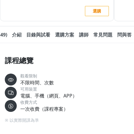
選購
49)
介紹
目錄與試看
選購方案
講師
常見問題
問與答
課程總覽
觀看限制
不限時間、次數
可用裝置
電腦、手機（網頁、APP）
收費方式
一次收費（課程專案）
※ 以實際開課為準