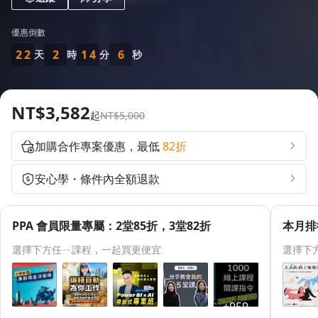
0
0
0
2
3
1.0x
1
1
1
0
3
4
優惠倒數
0.75x
2
2
2
1
4
5
天
時
分
秒
3
3
3
2
5
6
4
4
4
3
6
7
NT$3,582
起
NT$5,000
5
5
5
4
7
8
6
6
6
5
8
9
加購合作專案優惠，最低
82折
7
7
7
6
9
安心學・條件內全額退款
8
8
8
7
9
9
9
8
PPA 會員限量專屬：2堂85折，3堂82折
本月排
9
選擇下方任ㄧ課程，一起買更便宜
選擇下