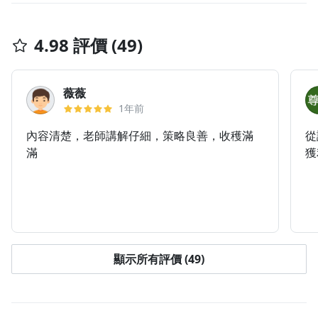
4.98 評價 (49)
薇薇
1年前
內容清楚，老師講解仔細，策略良善，收穫滿
從
滿
獲
顯示所有評價 (49)