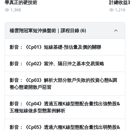
學真正的硬技術
計總收益3
1,368
1,216
楊雲翔冠軍短沖操盤術｜課程目錄 (6)
楊雲翔，市場交易經驗超過33年，為專職操盤人、出書作家，
不定期受邀兩岸各大期貨商、券商、交易平台合作講座或課程，
影音：《Cp01》短線基礎-預估量及價的關聯
或受邀各類形式財經節目。
2006年 曾任統一綜合證券自營部程式交易顧問
影音：《Cp02》當沖、隔日沖之基本交易策略
2011年 曾任美邦證券投資顧問(股)公司董事
2013年 曾任上海策略易程式交易顧問
2018年 出版量價操盤術一書
影音：《Cp03》解析大部分散戶失敗的投資心態&調
2016年 群益人機對決期貨組冠、亞軍
整心態避開散戶惡習
2019年 群益人機對決國內組冠、亞、季軍
2019年 群益人機對決海外組亞、季軍
影音：《Cp04》透過五種K線型態配合量找出強勢股&
2020年 出版冠軍操盤手的高勝率秘技一書
五種短線做多型態案例解析
2021年 群益證券百萬股神擂台賽亞軍
影音：《Cp05》透過六種K線型態配合量找出弱勢股&