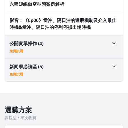
六種短線做空型態案例解析
沒有待播放的清單
去逛逛
影音：《Cp06》當沖、隔日沖的選股機制及介入最佳
時機&當沖、隔日沖的停利停損出場時機
公開實單操作 (4)
免費試看
30萬達成300萬實單公開＋案例分享
新同學必讀區 (5)
免費試看
免費試看
30萬小資實單示範帳戶8月份+43萬交易狀況分享
新同學必讀區總整理
免費試看
免費試看
選購方案
30萬小資實單示範帳戶｜24個月收益538萬，本月125
新同學必讀：一、冠軍短沖操盤術基本原理&量價關係
課程型 / 單次收費
萬，本月不少隔日沖帶來跳空收益
免費試看