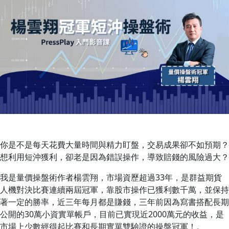
你是不是每天花費大量時間與精力盯盤，交易成果卻不如預期？
想利用短沖獲利，卻老是因為錯誤操作，導致賠錢的風險過大？
我是量價操盤術作者楊雲翔，市場資歷超過33年，是群益期貨
人機對決比賽連續兩屆冠軍，靠股市操作已獲利數千萬，並保持
著一定的勝率，近三年每月都是賺錢，三年前因為寫書搭配長期
公開的30萬小資實單帳戶，目前已實現近2000萬元的收益，是
市場上少數經得起比賽和長期實單雙驗證的操盤冠軍！。