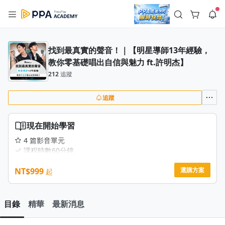
註冊領取 上千元優惠券！
公告
沒有描述
--:--
--:--
找到最真實的聲音！｜【明星導師13年經驗，
教你零基礎唱出自信與魅力 ft.許明杰】
登入/註冊
🌞 PPA 避暑津貼．冷氣房升級｜期間快閃活動
🥵 酷暑限時快閃｜單筆滿 NT$2,500 現折 NT$300、再贈最高
212
追蹤
2% 點數回饋！🚀 酷暑來襲．偷偷在冷氣房升級 📈⭐️ 【冷氣房
4 天前
進修 限時開跑】◾單筆滿 NT$2,500 現折 NT$300◾活動期間：
即日起 - 8/13（只有一週）-📣 酷暑季好康 \ 再加碼 /→ 點數回饋
追蹤
返回播放器
無上限🔥購買任一課程 or 訂閱✅ 消費即享回饋 1% 點數✅ 滿
查看全部
$5,000 回饋 2% 點數🎁 此為 PPA 官方帳號 Line@ 專屬活動，加
1.0x
入好友👉 享有「渠道專屬活動」及「個人化推播」！
清除全部
現在開始學習
追蹤列表
播放清單
播放速度
4 篇影音單元
課程時數60分鐘
2.0x
【購課贈送】90天計畫 - 歌聲健檢策略乙次｜價值 6,000台
NT$999
幣
選購方案
起
沒有播放清單
1.75x
電腦、APP雙平台，不限次數、可反覆觀看
去逛逛
1.5x
目錄
精華
最新消息
1.25x