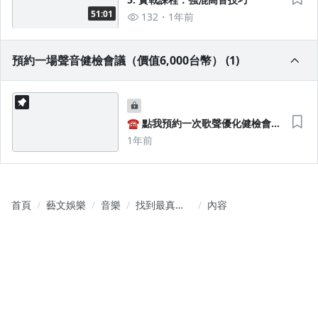
51:01
132
1年前
沒有待播放的清單
去逛逛
預約一場聲音健檢會議（價值6,000台幣） (1)
☎️ 點我預約一次歌聲優化健檢會
議！
1年前
首頁
藝文娛樂
音樂
找到最真實
內容
的聲音！｜
【明星導師
13年經驗，
教你零基礎
唱出自信與
魅力 ft.許明
杰】