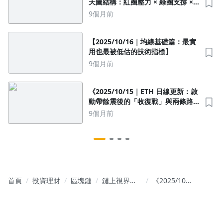
天圖結構：紅圈壓力 × 綠圈支撐 ×
黃線趨勢線》
9個月前
【2025/10/16｜均線基礎篇：最實
用也最被低估的技術指標】
沒有待播放的清單
9個月前
去逛逛
《2025/10/15｜ETH 日線更新：啟
動帶餘震後的「收復戰」與兩條路
線》
9個月前
首頁
投資理財
區塊鏈
鏈上視界：
《2025/10/23
深入解析加
｜
密貨幣與技
XRP（Ripple）
術分析
深度解析：
現況、優勢