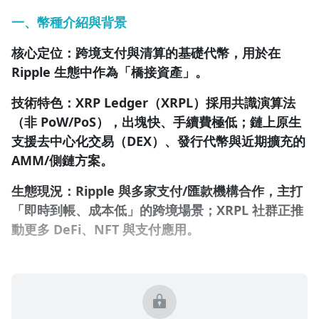
一、幣種介紹與背景
1.0x
0.75x
核心定位：跨境支付與清算的基礎代幣，用於在
Ripple 生態中作為「橋接資產」。
技術特色：XRP Ledger（XRPL）採用共識演算法
（非 PoW/PoS），出塊快、手續費極低；鏈上原生
支援去中心化交易（DEX）、發行代幣與近期擴充的
AMM/側鏈方案。
生態現況：Ripple 與多家支付/匯款機構合作，主打
「即時到帳、成本低」的跨境場景；XRPL 社群正推
動更多 DeFi、NFT 與支付應用。