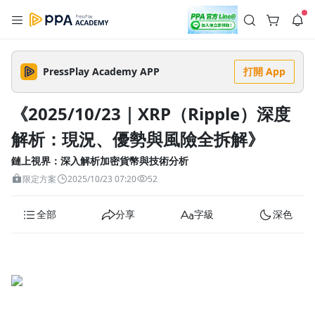
註冊領取 上千元優惠券！
公告
沒有描述
--:--
--:--
PressPlay Academy APP
打開 App
登入/註冊
🌞 PPA 避暑津貼．冷氣房升級｜期間快閃活動
🥵 酷暑限時快閃｜單筆滿 NT$2,500 現折 NT$300、再贈最高
《2025/10/23｜XRP（Ripple）深度
2% 點數回饋！🚀 酷暑來襲．偷偷在冷氣房升級 📈⭐️ 【冷氣房
4 天前
進修 限時開跑】◾單筆滿 NT$2,500 現折 NT$300◾活動期間：
解析：現況、優勢與風險全拆解》
即日起 - 8/13（只有一週）-📣 酷暑季好康 \ 再加碼 /→ 點數回饋
返回播放器
無上限🔥購買任一課程 or 訂閱✅ 消費即享回饋 1% 點數✅ 滿
查看全部
$5,000 回饋 2% 點數🎁 此為 PPA 官方帳號 Line@ 專屬活動，加
鏈上視界：深入解析加密貨幣與技術分析
1.0x
入好友👉 享有「渠道專屬活動」及「個人化推播」！
清除全部
限定方案
2025/10/23 07:20
52
追蹤列表
播放清單
播放速度
全部
分享
字級
深色
2.0x
沒有播放清單
1.75x
去逛逛
1.5x
1.25x