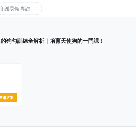
下
大廷的狗勾訓練全解析｜培育天使狗的一門課！
選購方案
、社會化
們
，隨時隨