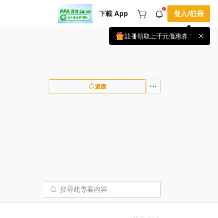
下載 App
登入/註冊
註冊領取上千元優惠券！
公告
載 APP 領取獎勵，隨時吸收新知識
🌞 PPA 避暑津貼．冷氣房升級｜
手機掃描下載
🥵 酷暑限時快閃｜單筆滿 NT$2,500 現
期間快閃活動
折 NT$300、再贈最高 2% 點數回饋！
2 天前
🚀 酷暑來襲．偷偷在冷氣房升級 📈
追蹤
⭐️ 【冷氣房進修 限時開跑】◾單筆滿
NT$2,500 現折 NT$300◾活動期間：即
查看全部
日起 - 8/13（只有一週）-📣 酷暑季好康
\ 再加碼 /→ 點數回饋無上限🔥購買任一
課程 or 訂閱✅ 消費即享回饋 1% 點數
✅ 滿 $5,000 回饋 2% 點數🎁 此為 PPA
官方帳號 Line@ 專屬活動，加入好友👉
享有「渠道專屬活動」及「個人化推
播」！