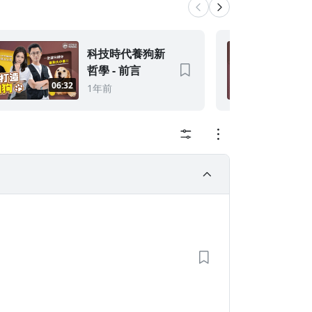
科技時代養狗新
哲學 - 前言
06:32
0
1年前