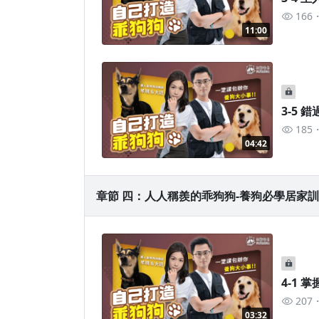
166
11:00
3-5 
185
04:42
章節 四：人人稱羨的乖狗狗-養狗必學居家訓練 
4-1
207
03:32