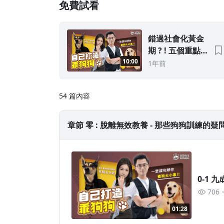
免費試看
錯過社會化黃金
期 ? ! 五個重點
教你用寵物推車
10:00
1年前
彌補狗狗社會
化！｜feat. ＠
54 篇內容
IBIYAYA
章節 零 : 脫離無效教養 - 那些狗狗訓練的疑問 
0-1 
706
01:28