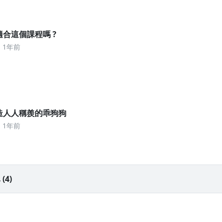
我適合這個課程嗎 ?
1年前
 打造人人稱羨的乖狗狗
1年前
4)