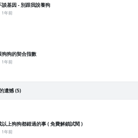
你不談基因 - 別跟我說養狗
1年前
我跟狗狗的契合指數
1年前
遺憾 (5)
3-1 九成以上狗狗都錯過的事 ( 免費解鎖試閱 )
1年前