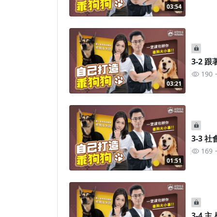
03:54
3-2
190
03:21
3-3 
169
01:51
3-4 