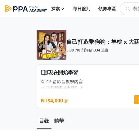
探索
每日簽到
領券專區
自己打造乖狗狗：羊桃 x 
5.00
(
10
則評價)
334
追蹤
現在開始學習
47 篇影音教學內容
課程時數4小時以上
正課上架時間：2024/10/05
NT$4,000
學員專屬社團
起
實體課程教材：狗狗肢體語言表、社會化項目表
練習表、訓練進度表、毛孩身體照護備忘錄
150人達標，即可獲得價值1500元專屬商城禮券
目錄
精華
電腦、APP雙平台，不限時間、次數、地點觀看
地上課
（*課程輔助教材，不寄送海外）