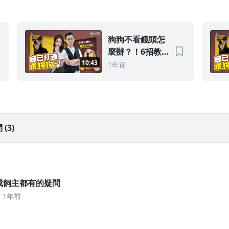
狗狗不看鏡頭怎
麼辦？！6招教
你打造寵物小明
10:43
1年前
星！｜feat. ＠
DOGFACE寵物
肖像工作室
(3)
九成飼主都有的疑問
1年前