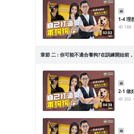
1-4 
188
02:02
章節 二 : 你可能不適合養狗?在訓練開始前，
2-1
202
04:38