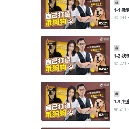
1-1
241
05:21
1-2 
271
04:47
1-3 
211
02:11