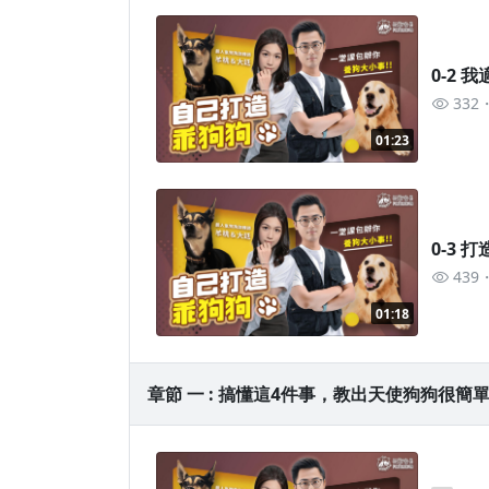
0-2 
332
01:23
0-3
439
01:18
章節 一 : 搞懂這4件事，教出天使狗狗很簡單 (