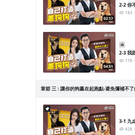
2-2 
183
02:17
2-3 
176
04:51
章節 三 : 讓你的狗贏在起跑點-避免彌補不了的
428