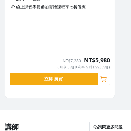
線上課程學員參加實體課程享七折優惠
靜坐課程5-4學員問答-打坐時盤坐腳很痛怎麼辦？
NT$5,980
NT$7,280
( 可享 3 期 0 利率 NT$1,993 / 期 )
立即購買
講師
詢問更多問題