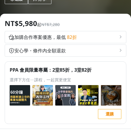
1.0x
0.75x
NT$5,980
起
NT$7,280
加購合作專案優惠，最低
82折
安心學・條件內全額退款
PPA 會員限量專屬：2堂85折，3堂82折
選擇下方任ㄧ課程，一起買更便宜
選購