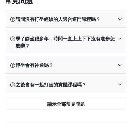
常見問題
請問沒有打坐經驗的人適合這門課程嗎？
沒有打坐經驗的人最適合，靜坐的方式是以一貫之之
學了靜坐很多年，時間一直上上下下沒有進步怎
道，中華靜坐是用最簡易的辦法，一直到陪你到甚深
麼辦？
領域之中。
剛好我一直都是長時間的靜坐實踐者，有很多經驗在
靜坐會有神通嗎？
課程中分享給你
不要白天作夢，靜坐不是為了這個目的，靜坐只有一
之後會有一起打坐的實體課程嗎？
個目的就是見性。
會！
顯示全部常見問題