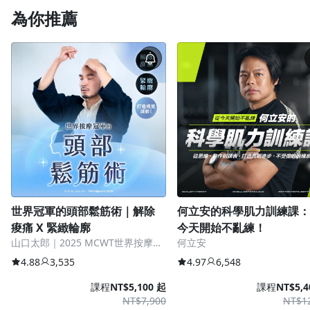
為你推薦
世界冠軍的頭部鬆筋術｜解除
何立安的科學肌力訓練課：
痠痛 X 緊緻輪廓
今天開始不亂練！
山口太郎｜2025 MCWT世界按摩大
何立安
賽總冠軍
4.88
3,535
4.97
6,548
課程
NT$5,100 起
課程
NT$5,4
NT$7,900
NT$1