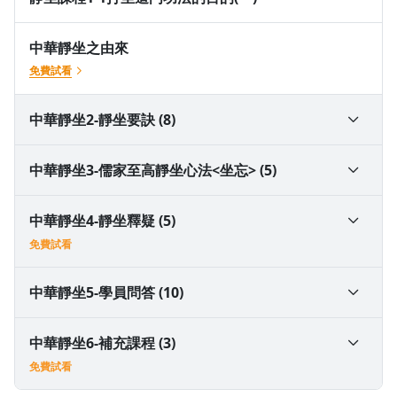
中華靜坐之由來
免費試看
中華靜坐2-靜坐要訣 (8)
靜坐課程2-5自然呼吸
中華靜坐3-儒家至高靜坐心法<坐忘> (5)
靜坐課程2-6靜坐導引1
靜坐課程3-3坐忘(三)
中華靜坐4-靜坐釋疑 (5)
免費試看
靜坐課程2-3垂簾塞兌握固
靜坐課程3-2坐忘(二)
靜坐課程4-3靜坐的禁忌
中華靜坐5-學員問答 (10)
靜坐課程2-1 靜坐要點(一)靜坐姿勢
靜坐課程3-1坐忘(一)
靜坐課程4-2釋疑(二)靜坐時間是長好還是短好
靜坐課程5-1學員問答-打坐打不長怎麼辦？
中華靜坐6-補充課程 (3)
免費試看
靜坐課程2-4虛靈頂勁
靜坐課程3-4坐忘(四)
靜坐4-5釋疑(四) 靜坐飲食的選擇
靜坐課程5-5學員問答-沒打過坐的人一開始就可以打坐