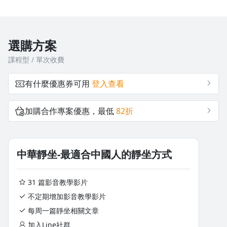
嗎？
靜坐課程6-2靜坐必要性(2)
免費試看
靜坐課程2-8靜坐引導2
靜坐課程3-5坐忘(五)
免費試看
靜坐課程4-4釋疑(三) 上師可以開啟你的脈輪嗎？
靜坐課程5-2學員問答-打坐的主要目的是什麼？
選購方案
靜坐課程2-7可持續靜坐的辦法
靜坐課程6-1靜坐的必要性
免費試看
課程型 / 單次收費
免費試看
靜坐課程5-3學員問答-打坐時需要吐納導引嗎？
靜坐課程2-2 封口扣齒舌頂上顎
靜坐課程4-1釋疑(一)靜坐是否需要上師加持才有效果
有什麼優惠券可用
登入查看
靜坐課程6-2靜坐必要性(2)
靜坐課程5-6學員問答-為什麼要靜坐？
免費試看
加購合作專案優惠，最低
82折
靜坐課程5-7學員問答-打坐時的是真靜嗎？
中華靜坐-最適合中國人的靜坐方式
靜坐課程5-3學員問答-打坐時需要吐納導引嗎？
靜坐課程5-8學員問答-打坐雜念紛飛怎麼辦
31 篇影音教學影片
不定期增加影音教學影片
每周一篇靜坐相關文章
靜坐課程5-9學員問答-初期打坐觀念頭可以嗎
加入Line社群