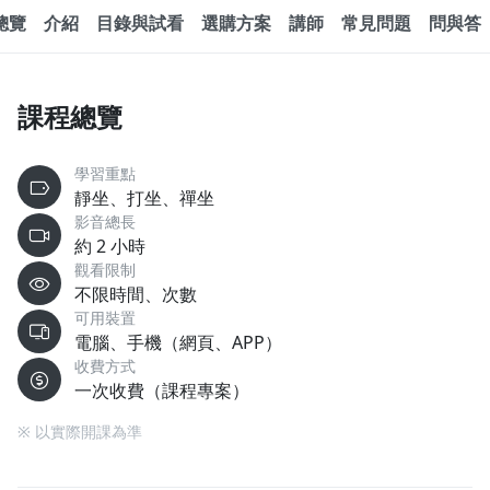
總覽
介紹
目錄與試看
選購方案
講師
常見問題
問與答
課程總覽
學習重點
靜坐、打坐、禪坐
影音總長
約 2 小時
觀看限制
不限時間、次數
可用裝置
電腦、手機（網頁、APP）
收費方式
一次收費（課程專案）
※ 以實際開課為準