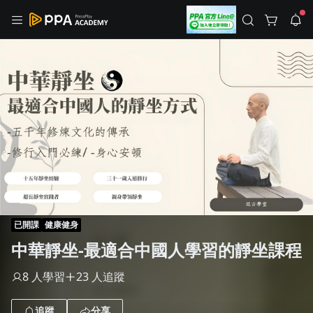
註冊領取 上千元優惠券！
公告
沒有描述
--:--
--:--
登入/註冊
🌞 PPA 避暑津貼．冷氣房升級｜期間快閃活動
🥵 酷暑限時快閃｜單筆滿 NT$2,500 現折 NT$300、再贈最高
2% 點數回饋！🚀 酷暑來襲．偷偷在冷氣房升級 📈⭐️ 【冷氣房
3 天前
進修 限時開跑】◾單筆滿 NT$2,500 現折 NT$300◾活動期間：
即日起 - 8/13（只有一週）-📣 酷暑季好康 \ 再加碼 /→ 點數回饋
返回播放器
無上限🔥購買任一課程 or 訂閱✅ 消費即享回饋 1% 點數✅ 滿
查看全部
$5,000 回饋 2% 點數🎁 此為 PPA 官方帳號 Line@ 專屬活動，加
1.0x
入好友👉 享有「渠道專屬活動」及「個人化推播」！
清除全部
追蹤列表
播放清單
播放速度
2.0x
已開課
健康健身
沒有播放清單
中華靜坐-最適合中國人學習的靜坐課程
1.75x
去逛逛
1.5x
8 人學習
23 人追蹤
1.25x
追蹤
分享