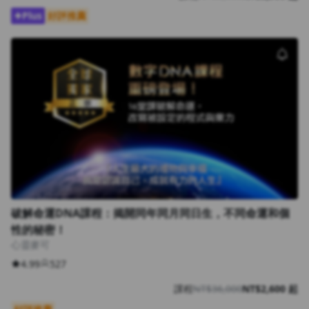
Plus
好評推薦
破解命運DNA課程：揭開同年同月同日生，不同命運和個
性的秘密！
心靈麥可
4.99
527
課程
NT$36,000
NT$2,600 起