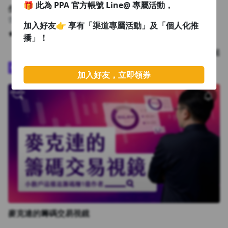
🎁 此為 PPA 官方帳號 Line@ 專屬活動，
生活
蕾咪 Rami
加入好友👉 享有「渠道專屬活動」及「個人化推
4.84
6,725
播」！
課程
NT$12,888
NT$10,888 起
Plus
好評推薦
加入好友，立即領券
麥克連的籌碼交易視鏡