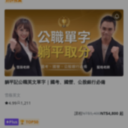
好評推薦
沒有待播放的清單
去逛逛
躺平記公職英文單字｜國考、國營、公股銀行必備
雪薇英文
4.99
1,211
課程
NT$5,400
NT$4,800 起
Plus
🏆 TOP50