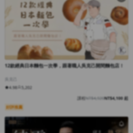
12款經典日本麵包一次學，跟著職人吳克己開間麵包店！
吳克己
4.98
5,202
課程
NT$4,920
NT$4,100 起
好評推薦