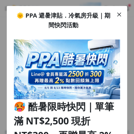
🌞 PPA 避暑津貼．冷氣房升級｜期
註冊領取 上千元優惠券！
公告
間快閃活動
沒有描述
--:--
--:--
登入/註冊
🌞 PPA 避暑津貼．冷氣房升級｜期間快閃活動
🥵 酷暑限時快閃｜單筆滿 NT$2,500 現折 NT$300、再贈最高
2% 點數回饋！🚀 酷暑來襲．偷偷在冷氣房升級 📈⭐️ 【冷氣房
3 天前
進修 限時開跑】◾單筆滿 NT$2,500 現折 NT$300◾活動期間：
即日起 - 8/13（只有一週）-📣 酷暑季好康 \ 再加碼 /→ 點數回饋
返回播放器
無上限🔥購買任一課程 or 訂閱✅ 消費即享回饋 1% 點數✅ 滿
查看全部
$5,000 回饋 2% 點數🎁 此為 PPA 官方帳號 Line@ 專屬活動，加
1.0x
入好友👉 享有「渠道專屬活動」及「個人化推播」！
清除全部
追蹤列表
播放清單
播放速度
2.0x
🥵 酷暑限時快閃｜單筆
沒有播放清單
1.75x
去逛逛
滿 NT$2,500 現折
1.5x
找不到此頁面
1.25x
搜尋的頁面已刪除或暫時不可瀏覽，參考我們的推薦或回到