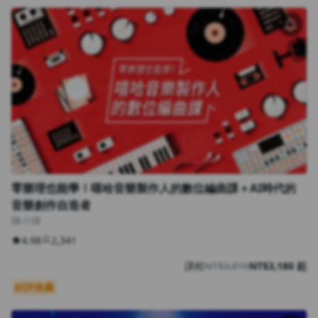
零樂理也能學！嘻哈音樂製作人的數位編曲課＋AI時代的
音樂創作自造者
陳小律
4.98
2,341
課程
NT$3,816
NT$3,180 起
好評推薦