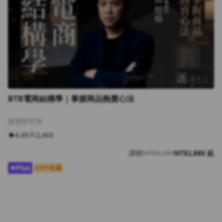
BTB電商結構學｜掌握商品熱賣心法
燒賣研究所
4.95
2,493
課程
NT$3,200
NT$2,880 起
Plus
好評推薦