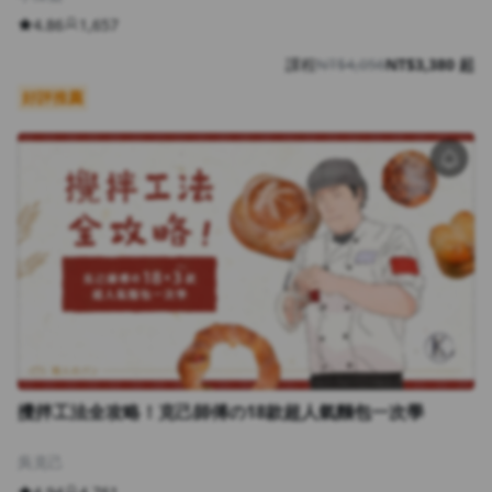
4.86
1,657
課程
NT$4,056
NT$3,380 起
好評推薦
攪拌工法全攻略！克己師傅の18款超人氣麵包一次學
吳克己