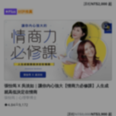
課程
NT$2,000 起
Plus
好評推薦
張怡筠 X 吳淡如｜讓你內心強大【情商力必修課】人生成
就高低決定在情商
張怡筠｜心理學博士
4.84
9,172
課程
NT$8,000
NT$3,900 起