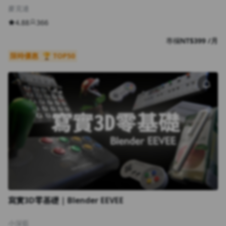
麥克連
4.88
366
專欄
NT$399 /月
限時優惠
🏆 TOP50
寫實3D零基礎｜Blender EEVEE
小深藍