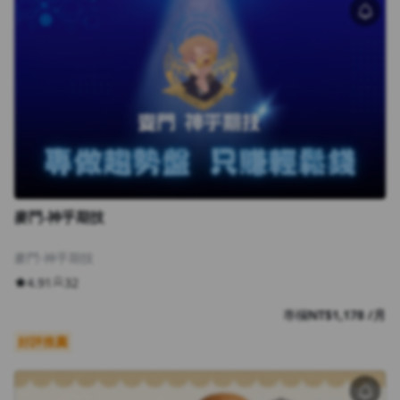
麥門-神乎期技
麥門-神乎期技
4.91
32
專欄
NT$1,178 /月
好評推薦