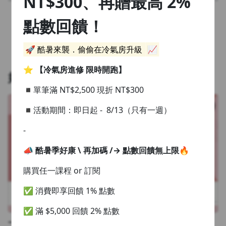
NT$300、再贈最高 2%
首頁
1.0x
點數回饋！
0.75x
返回首頁
🚀 酷暑來襲．偷偷在冷氣房升級
📈
⭐️
【冷氣房進修 限時開跑】
好評推薦
◾單筆滿 NT$2,500 現折 NT$300
◾活動期間：即日起 - 8/13（只有一週）
-
📣 酷暑季好康 \ 再加碼 /
→ 點數回饋無上限🔥
購買任一課程 or 訂閱
✅ 消費即享回饋 1% 點數
✅ 滿 $5,000 回饋 2% 點數
一看就懂！蕾咪的理財課：聰明財務規劃法 X 創造幸福感