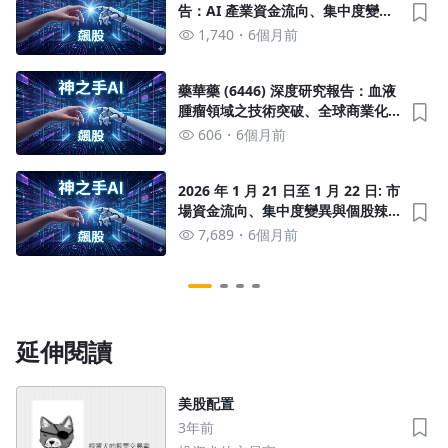
告：AI 產業資金流向、集中度變動
與辣度結構分析
1,740
6個月前
藥華藥 (6446) 深度研究報告：血液
腫瘤領域之技術突破、全球商業化
進程與資本市場籌碼動態分析
606
6個月前
2026 年 1 月 21 日至 1 月 22 日: 市
場資金流向、集中度變異與個股辣
度分級評鑑
7,689
6個月前
延伸閱讀
美股配置
3年前