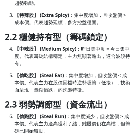
趨勢強勁。
【特辣股】 (Extra Spicy)
：集中度增加，且收盤價 >
成本價。代表趨勢延續，多方控盤穩固。
2.2 穩健持有型（籌碼鎖定）
【中辣股】 (Medium Spicy)
：昨日集中度 = 今日集中
度。代表籌碼結構穩定，主力無顯著進出，適合波段持
有。
【偷吃股】 (Steal Eat)
：集中度增加，但收盤價 < 成
本價。代表主力在股價回檔時逆勢吸籌（低接），技術
面呈現「量縮價跌」的洗盤特徵。
2.3 弱勢調節型（資金流出）
【偷跑股】 (Steal Run)
：集中度減少，但收盤價 > 成
本價。代表主力逢高獲利了結，雖股價仍在高檔，但籌
碼已開始鬆動。