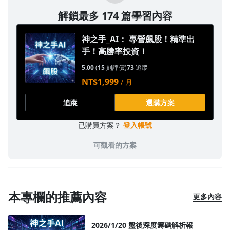
解鎖最多 174 篇學習內容
神之手_AI： 專營飆股！精準出
手！高勝率投資！
5.00
(
15
則評價)
73
追蹤
NT$1,999
/ 月
追蹤
選購方案
已購買方案？
登入帳號
可觀看的方案
本專欄的推薦內容
更多內容
2026/1/20 盤後深度籌碼解析報