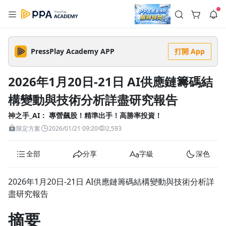
註冊領取 上千元優惠券！
公告
沒有描述
--:--
--:--
PressPlay Academy APP
打開 App
登入/註冊
🌞 PPA 避暑津貼．冷氣房升級｜期間快閃活動
🥵 酷暑限時快閃｜單筆滿 NT$2,500 現折 NT$300、再贈最高
2026年1月20日-21日 AI供應鏈籌碼結
2% 點數回饋！🚀 酷暑來襲．偷偷在冷氣房升級 📈⭐️ 【冷氣房
2 天前
進修 限時開跑】◾單筆滿 NT$2,500 現折 NT$300◾活動期間：
構變動與技術分析詳盡研究報告
即日起 - 8/13（只有一週）-📣 酷暑季好康 \ 再加碼 /→ 點數回饋
返回播放器
無上限🔥購買任一課程 or 訂閱✅ 消費即享回饋 1% 點數✅ 滿
查看全部
$5,000 回饋 2% 點數🎁 此為 PPA 官方帳號 Line@ 專屬活動，加
神之手_AI： 專營飆股！精準出手！高勝率投資！
1.0x
入好友👉 享有「渠道專屬活動」及「個人化推播」！
清除全部
限定方案
2026/01/21 09:20
2,593
追蹤列表
播放清單
播放速度
全部
分享
字級
深色
2.0x
沒有播放清單
1.75x
2026年1月20日-21日 AI供應鏈籌碼結構變動與技術分析詳
去逛逛
盡研究報告
1.5x
摘要
1.25x