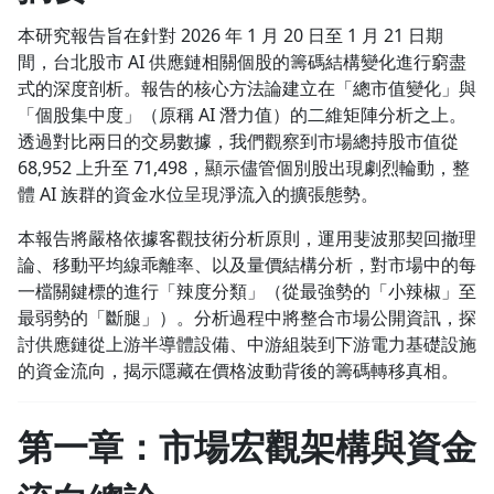
1.0x
本研究報告旨在針對 2026 年 1 月 20 日至 1 月 21 日期
間，台北股市 AI 供應鏈相關個股的籌碼結構變化進行窮盡
0.75x
式的深度剖析。報告的核心方法論建立在「總市值變化」與
「個股集中度」（原稱 AI 潛力值）的二維矩陣分析之上。
透過對比兩日的交易數據，我們觀察到市場總持股市值從
68,952 上升至 71,498，顯示儘管個別股出現劇烈輪動，整
體 AI 族群的資金水位呈現淨流入的擴張態勢。
本報告將嚴格依據客觀技術分析原則，運用斐波那契回撤理
論、移動平均線乖離率、以及量價結構分析，對市場中的每
一檔關鍵標的進行「辣度分類」（從最強勢的「小辣椒」至
最弱勢的「斷腿」）。分析過程中將整合市場公開資訊，探
討供應鏈從上游半導體設備、中游組裝到下游電力基礎設施
的資金流向，揭示隱藏在價格波動背後的籌碼轉移真相。
第一章：市場宏觀架構與資金