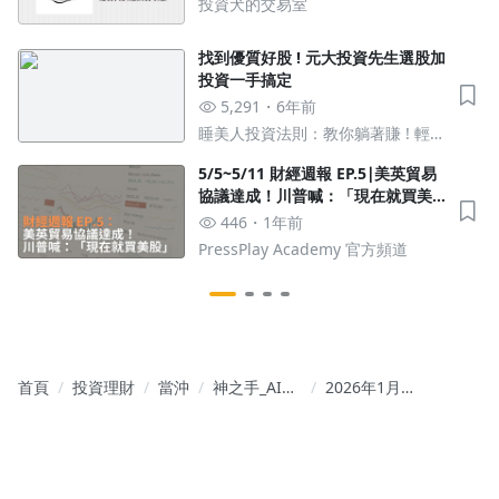
投資犬的交易室
找到優質好股 ! 元大投資先生選股加
投資一手搞定
5,291
6年前
睡美人投資法則：教你躺著賺 ! 輕鬆
享受每年 15% 報酬 !
5/5~5/11 財經週報 EP.5∣美英貿易
協議達成！川普喊：「現在就買美
股」
446
1年前
PressPlay Academy 官方頻道
首頁
投資理財
當沖
神之手_AI：
2026年1月
專營飆股！
20日-21日
精準出手！
AI供應鏈籌
高勝率投
碼結構變動
資！
與技術分析
詳盡研究報