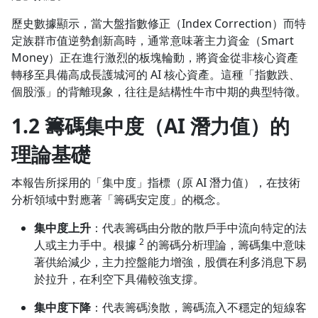
歷史數據顯示，當大盤指數修正（Index Correction）而特
定族群市值逆勢創新高時，通常意味著主力資金（Smart
Money）正在進行激烈的板塊輪動，將資金從非核心資產
轉移至具備高成長護城河的 AI 核心資產。這種「指數跌、
個股漲」的背離現象，往往是結構性牛市中期的典型特徵。
1.2 籌碼集中度（AI 潛力值）的
理論基礎
本報告所採用的「集中度」指標（原 AI 潛力值），在技術
分析領域中對應著「籌碼安定度」的概念。
集中度上升
：代表籌碼由分散的散戶手中流向特定的法
2
人或主力手中。根據
的籌碼分析理論，籌碼集中意味
著供給減少，主力控盤能力增強，股價在利多消息下易
於拉升，在利空下具備較強支撐。
集中度下降
：代表籌碼渙散，籌碼流入不穩定的短線客