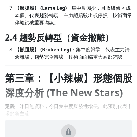
【瘸腿股】 (Lame Leg)
：集中度減少，且收盤價 < 成
本價。代表趨勢轉弱，主力認賠殺出或停損，技術面常
伴隨跌破重要均線。
沒有待播放的清單
2.4 趨勢反轉型（資金撤離）
去逛逛
【斷腿股】 (Broken Leg)
：集中度歸零。代表主力清
倉離場，趨勢完全轉壞，技術面面臨重大頭部確認。
第三章：【小辣椒】形態個股
深度分析 (The New Stars)
定義
：昨日無資料，今日集中度爆發性增長。此類別代表市
場的新主流。