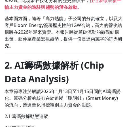
9.92%。此現象在技術分析的歷史解讀中，
往往象徵著
新一
輪主力資金的進駐與趨勢的潛在啟動。
基本面方面，隨著「高力熱能」子公司的分割確立，以及大
客戶Bloom Energy簽署歷史性的1GW合約，高力的營收結
構將在2026年迎來質變。本報告將從籌碼流動的微觀結構
出發，延伸至產業宏觀趨勢，提供一份長達兩萬字的詳盡研
究。
2. AI籌碼數據解析 (Chip
Data Analysis)
本章節專注於解讀2026年1月13日至1月15日間的AI籌碼變
化。籌碼分析的核心在於追蹤「聰明錢」(Smart Money)
的流向，透過量化指標識別主力資金的動態。
2.1 籌碼數據動態追蹤