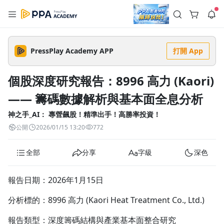
註冊領取 上千元優惠券！
公告
沒有描述
--:--
--:--
PressPlay Academy APP
打開 App
登入/註冊
🌞 PPA 避暑津貼．冷氣房升級｜期間快閃活動
🥵 酷暑限時快閃｜單筆滿 NT$2,500 現折 NT$300、再贈最高
個股深度研究報告：8996 高力 (Kaori)
2% 點數回饋！🚀 酷暑來襲．偷偷在冷氣房升級 📈⭐️ 【冷氣房
3 天前
進修 限時開跑】◾單筆滿 NT$2,500 現折 NT$300◾活動期間：
—— 籌碼數據解析與基本面全息分析
即日起 - 8/13（只有一週）-📣 酷暑季好康 \ 再加碼 /→ 點數回饋
返回播放器
無上限🔥購買任一課程 or 訂閱✅ 消費即享回饋 1% 點數✅ 滿
查看全部
$5,000 回饋 2% 點數🎁 此為 PPA 官方帳號 Line@ 專屬活動，加
神之手_AI： 專營飆股！精準出手！高勝率投資！
1.0x
入好友👉 享有「渠道專屬活動」及「個人化推播」！
清除全部
公開
2026/01/15 13:20
772
追蹤列表
播放清單
播放速度
全部
分享
字級
深色
2.0x
沒有播放清單
1.75x
報告日期：2026年1月15日
去逛逛
1.5x
分析標的：8996 高力 (Kaori Heat Treatment Co., Ltd.)
1.25x
報告類型：深度籌碼結構與產業基本面整合研究