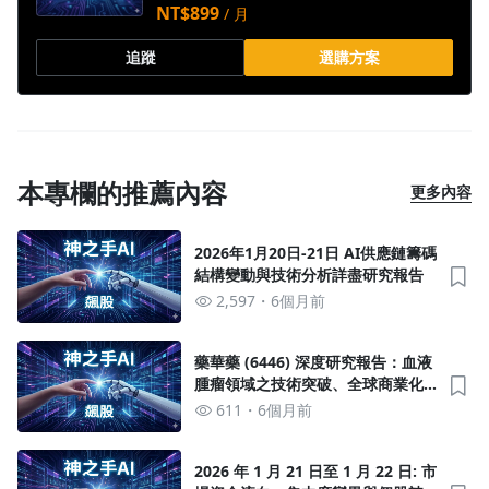
NT$899
/ 月
追蹤
選購方案
本專欄的推薦內容
更多內容
2026年1月20日-21日 AI供應鏈籌碼
結構變動與技術分析詳盡研究報告
2,597
6個月前
藥華藥 (6446) 深度研究報告：血液
腫瘤領域之技術突破、全球商業化
進程與資本市場籌碼動態分析
611
6個月前
2026 年 1 月 21 日至 1 月 22 日: 市