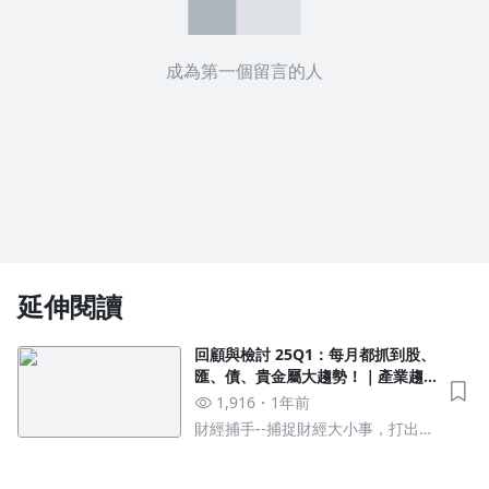
成為第一個留言的人
延伸閱讀
回顧與檢討 25Q1：每月都抓到股、
匯、債、貴金屬大趨勢！｜產業趨
勢＃178
1,916
1年前
財經捕手--捕捉財經大小事，打出財
富自由全壘打