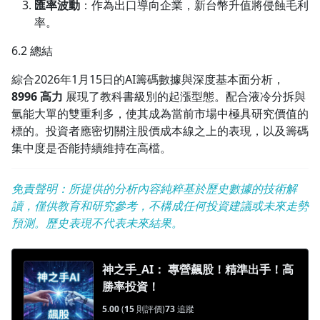
匯率波動
：作為出口導向企業，新台幣升值將侵蝕毛利
率。
6.2 總結
綜合2026年1月15日的AI籌碼數據與深度基本面分析，
8996 高力
展現了教科書級別的起漲型態。配合液冷分拆與
氫能大單的雙重利多，使其成為當前市場中極具研究價值的
標的。投資者應密切關注股價成本線之上的表現，以及籌碼
集中度是否能持續維持在高檔。
免責聲明：所提供的分析內容純粹基於歷史數據的技術解
讀，僅供教育和研究參考，不構成任何投資建議或未來走勢
預測。歷史表現不代表未來結果。
神之手_AI： 專營飆股！精準出手！高
勝率投資！
5.00
(
15
則評價)
73
追蹤