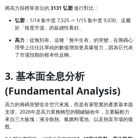
將高力與榜單首位的
3131 弘塑
進行對比：
弘塑
：1/14 集中度 7,525 -> 1/15 集中度 9,030。這屬
於「辣度升溫」的延續性看好。
高力
：從無到有。這種「無中生有」的突變，在籌碼心
理學上往往比單純的數值增加更具爆發力，因為它代表
了市場預期的根本性反轉。
3. 基本面全息分析
(Fundamental Analysis)
高力的籌碼突變並非空穴來風，而是有著堅實的產業基本面
支撐。2026年是高力業務轉型的關鍵驗收年，主要驅動力
來自三大板塊：液冷散熱、氫燃料電池、以及熱泵市場的復
甦。