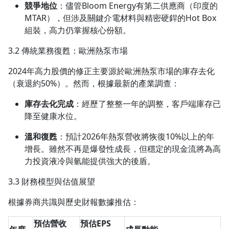
競爭地位
：儘管Bloom Energy有第二供應商（印度的
MTAR），但涉及關鍵介電材料與精密硬銲的Hot Box
組裝，高力仍掌握核心份額。
3.2 傳統業務復甦：歐洲熱泵市場
2024年高力股價的修正主要源於歐洲熱泵市場的庫存去化
（衰退約50%）。然而，根據最新的產業調查：
庫存去化完成
：經歷了整整一年的調整，客戶端庫存已
降至健康水位。
溫和復甦
：預計2026年熱泵營收將恢復10%以上的年
增長。雖然不再是爆發性成長，但穩定的現金流將為高
力投資液冷與氫能提供強大的後盾。
3.3 財務模型與估值展望
根據券商共識與歷史財報數據推估：
預估營收
預估EPS