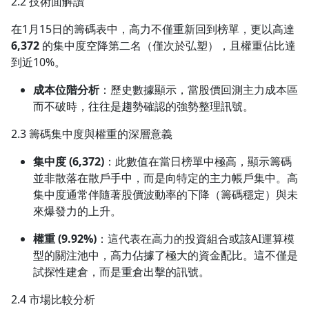
2.2 技術面解讀
在1月15日的籌碼表中，高力不僅重新回到榜單，更以高達
6,372
的集中度空降第二名（僅次於弘塑），且權重佔比達
到近10%。
成本位階分析
：歷史數據顯示，當股價回測主力成本區
而不破時，往往是趨勢確認的強勢整理訊號。
2.3 籌碼集中度與權重的深層意義
集中度 (6,372)
：此數值在當日榜單中極高，顯示籌碼
並非散落在散戶手中，而是向特定的主力帳戶集中。高
集中度通常伴隨著股價波動率的下降（籌碼穩定）與未
來爆發力的上升。
權重 (9.92%)
：這代表在高力的投資組合或該AI運算模
型的關注池中，高力佔據了極大的資金配比。這不僅是
試探性建倉，而是重倉出擊的訊號。
2.4 市場比較分析