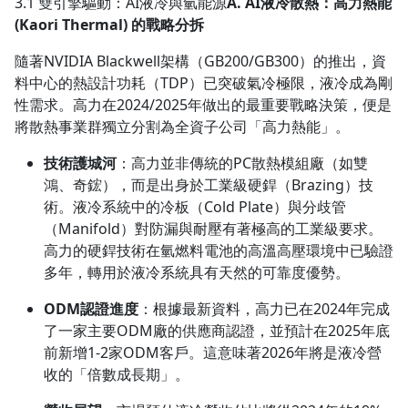
3.1 雙引擎驅動：AI液冷與氫能源
A. AI液冷散熱：高力熱能
(Kaori Thermal) 的戰略分拆
隨著NVIDIA Blackwell架構（GB200/GB300）的推出，資
料中心的熱設計功耗（TDP）已突破氣冷極限，液冷成為剛
性需求。高力在2024/2025年做出的最重要戰略決策，便是
將散熱事業群獨立分割為全資子公司「高力熱能」。
技術護城河
：高力並非傳統的PC散熱模組廠（如雙
鴻、奇鋐），而是出身於工業級硬銲（Brazing）技
術。液冷系統中的冷板（Cold Plate）與分歧管
（Manifold）對防漏與耐壓有著極高的工業級要求。
高力的硬銲技術在氫燃料電池的高溫高壓環境中已驗證
多年，轉用於液冷系統具有天然的可靠度優勢。
ODM認證進度
：根據最新資料，高力已在2024年完成
了一家主要ODM廠的供應商認證，並預計在2025年底
前新增1-2家ODM客戶。這意味著2026年將是液冷營
收的「倍數成長期」。