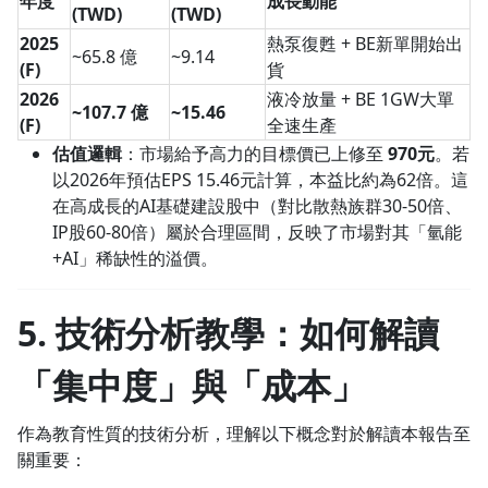
年度
成長動能
(TWD)
(TWD)
2025
熱泵復甦 + BE新單開始出
~65.8 億
~9.14
(F)
貨
2026
液冷放量 + BE 1GW大單
~107.7 億
~15.46
(F)
全速生產
估值邏輯
：市場給予高力的目標價已上修至
970元
。若
以2026年預估EPS 15.46元計算，本益比約為62倍。這
在高成長的AI基礎建設股中（對比散熱族群30-50倍、
IP股60-80倍）屬於合理區間，反映了市場對其「氫能
+AI」稀缺性的溢價。
5. 技術分析教學：如何解讀
「集中度」與「成本」
沒有待播放的清單
作為教育性質的技術分析，理解以下概念對於解讀本報告至
去逛逛
關重要：