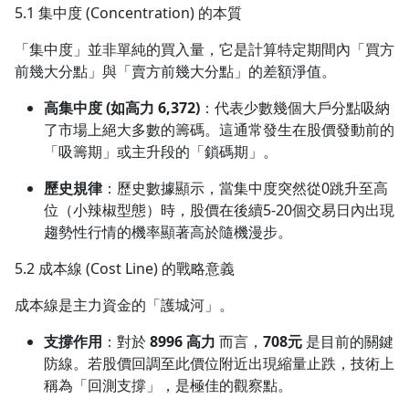
5.1 集中度 (Concentration) 的本質
「集中度」並非單純的買入量，它是計算特定期間內「買方
前幾大分點」與「賣方前幾大分點」的差額淨值。
高集中度 (如高力 6,372)
：代表少數幾個大戶分點吸納
了市場上絕大多數的籌碼。這通常發生在股價發動前的
「吸籌期」或主升段的「鎖碼期」。
歷史規律
：歷史數據顯示，當集中度突然從0跳升至高
位（小辣椒型態）時，股價在後續5-20個交易日內出現
趨勢性行情的機率顯著高於隨機漫步。
5.2 成本線 (Cost Line) 的戰略意義
成本線是主力資金的「護城河」。
支撐作用
：對於
8996 高力
而言，
708元
是目前的關鍵
防線。若股價回調至此價位附近出現縮量止跌，技術上
稱為「回測支撐」，是極佳的觀察點。