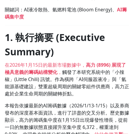
1.0x
關鍵詞：AI液冷散熱、氫燃料電池 (Bloom Energy)、
AI籌
碼集中度
0.75x
1. 執行摘要 (Executive
Summary)
在2026年1月15日的最新市場數據中，
高力 (8996) 展現了
極具意義的籌碼結構變化
，
觸發了本研究系統中的「小辣
椒」(Little Chili) 訊號。作為橫跨「AI伺服器液冷」與「氫
能源基礎建設」雙重超級周期的關鍵零組件供應商，高力正
處於企業生命周期的關鍵轉折點。
本報告依據最新的AI籌碼數據（2026/1/13-1/15）以及券商
發布的深度基本面資訊，進行了詳盡的交叉分析。歷史數據
顯示，高力的籌碼集中度在1月15日出現爆發性增長，從前
一日的無數據狀態直接躍升至集中度 6,372，權重達到