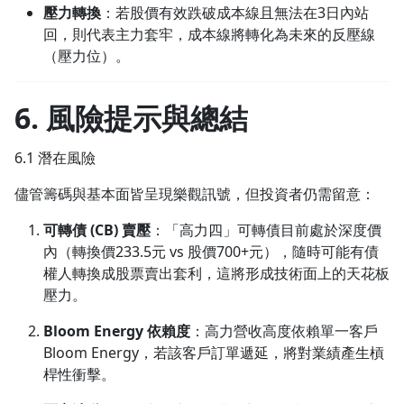
壓力轉換
：若股價有效跌破成本線且無法在3日內站
回，則代表主力套牢，成本線將轉化為未來的反壓線
（壓力位）。
6. 風險提示與總結
6.1 潛在風險
儘管籌碼與基本面皆呈現樂觀訊號，但投資者仍需留意：
可轉債 (CB) 賣壓
：「高力四」可轉債目前處於深度價
內（轉換價233.5元 vs 股價700+元），隨時可能有債
權人轉換成股票賣出套利，這將形成技術面上的天花板
壓力。
Bloom Energy 依賴度
：高力營收高度依賴單一客戶
Bloom Energy，若該客戶訂單遞延，將對業績產生槓
桿性衝擊。