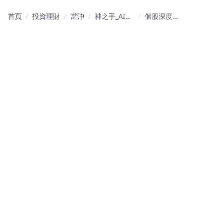
首頁
投資理財
當沖
神之手_AI：
個股深度研
專營飆股！
究報告：
精準出手！
8996 高力
高勝率投
(Kaori) ——
資！
籌碼數據解
析與基本面
全息分析