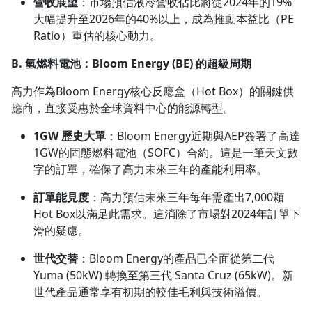
營收展望
：市場預估液冷營收佔比將從2024年的19%
大幅提升至2026年的40%以上，成為推動本益比（PE
Ratio）重估的核心動力。
B. 氫燃料電池：Bloom Energy (BE) 的超級周期
高力作為Bloom Energy核心反應盒（Hot Box）的關鍵供
應商，直接受惠於全球資料中心的能源轉型。
1GW 歷史大單
：Bloom Energy近期與AEP簽署了高達
1GW的固態燃料電池（SOFC）合約。這是一筆天文數
字的訂單，確保了高力未來三年的產能利用率。
訂單能見度
：高力預估未來三年每年需產出7,000顆
Hot Box以滿足此需求。這消除了市場對2024年訂單下
滑的疑慮。
世代交替
：Bloom Energy的產品已全面從第二代
Yuma (50kW) 轉換至第三代 Santa Cruz (65kW)。新
世代產品通常享有初期的較佳毛利與技術溢價。