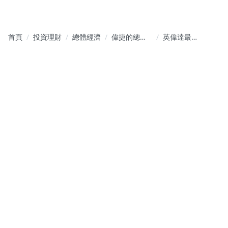
首頁
投資理財
總體經濟
偉捷的總經
英偉達最新
小學堂─總經
財報表現更
數據解讀與
新整理
技術分析的
殿堂