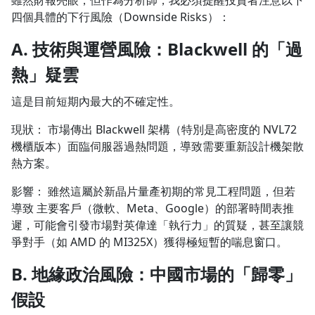
雖然財報亮眼，但作為分析師，我必須提醒投資者注意以下
四個具體的下行風險（Downside Risks）：
A. 技術與運營風險：Blackwell 的「過
熱」疑雲
這是目前短期內最大的不確定性。
現狀： 市場傳出 Blackwell 架構（特別是高密度的 NVL72
機櫃版本）面臨伺服器過熱問題，導致需要重新設計機架散
熱方案。
影響： 雖然這屬於新晶片量產初期的常見工程問題，但若
導致 主要客戶（微軟、Meta、Google）的部署時間表推
遲，可能會引發市場對英偉達「執行力」的質疑，甚至讓競
爭對手（如 AMD 的 MI325X）獲得極短暫的喘息窗口。
B. 地緣政治風險：中國市場的「歸零」
假設