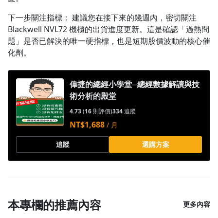
下一步關注指標： 建議您在接下來的幾週內，密切關注
Blackwell NVL72 機櫃的出貨進度更新。這是確認「過熱問
題」是否已解決的唯一硬指標，也是短期股價波動的核心催
化劑。
偉捷的總經小學堂─總經數據解讀與技
術分析的殿堂
沒有待播放的清單
4.73
(
16
則評價)
334
追蹤
去逛逛
NT$1,688
/ 月
追蹤
選購方案
本專欄的推薦內容
更多內容