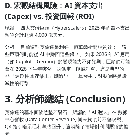
D. 宏觀結構風險：AI 資本支出
(Capex) vs. 投資回報 (ROI)
現狀： 四大雲端巨頭（Hyperscalers）2025 年的資本支出
預算合計超過 4,000 億美元。
分析： 目前這對英偉達是利好，但華爾街開始質疑：「這
些巨頭何時能從 AI 中賺回這些錢？」 如果 2026 年 AI 應用
（如 Copilot、Gemini）的變現能力不如預期，巨頭們可能
會在 2026 下半年突然「踩煞車」削減訂單。這是典型的
**「週期性庫存修正」風險**，一旦發生，對股價將是毀
滅性的打擊。
3. 分析師總結 (Conclusion)
英偉達的基本面依然堅若磐石，所謂的「AI 泡沫」在 數據
中心營收 (Data Center Revenue) 尚未觸頂前不會破裂。
Q4 指引暗示毛利率將回升，這消除了市場對利潤壓縮的擔
憂。