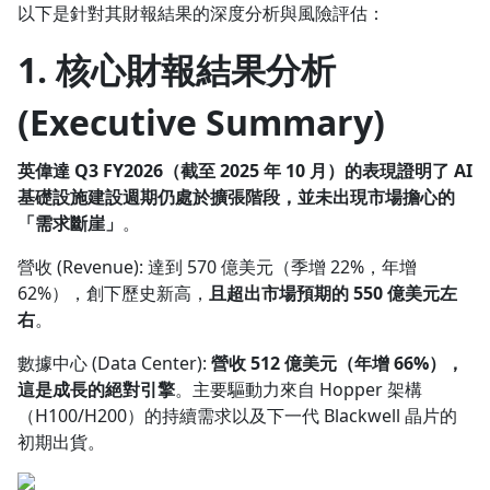
以下是針對其財報結果的深度分析與風險評估：
1.0x
1. 核心財報結果分析
0.75x
(Executive Summary)
英偉達 Q3 FY2026（截至 2025 年 10 月）的表現證明了 AI
基礎設施建設週期仍處於擴張階段，並未出現市場擔心的
「需求斷崖」
。
營收 (Revenue): 達到 570 億美元（季增 22%，年增
62%），創下歷史新高，
且超出市場預期的 550 億美元左
右
。
數據中心 (Data Center):
營收 512 億美元（年增 66%），
這是成長的絕對引擎
。主要驅動力來自 Hopper 架構
（H100/H200）的持續需求以及下一代 Blackwell 晶片的
初期出貨。