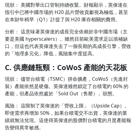
現狀： 美國對華出口管制持續收緊。財報顯示，英偉達在
指引中已將中國市場的 H20 晶片營收貢獻視為極低，甚至
在本財年稍早（Q1）計提了與 H20 庫存相關的費用。
分析： 這意味著英偉達的成長完全依賴於非中國市場（主
要是美國 hyperscalers）。雖然目前歐美需求足以填補缺
口，但這也代表英偉達失去了一個長期的高成長引擎，營收
的「地理多元化」降低，風險集中度提高。
C. 供應鏈瓶頸：CoWoS 產能的天花板
現狀： 儘管台積電（TSMC）拼命擴產，CoWoS（先進封
裝）產能依然是硬傷。英偉達雖然鎖定了台積電約 60% 的
產能，但產品依然處於「Sold Out（售罄）」狀態。
風險： 這限制了英偉達的「營收上限」（Upside Cap）。
即使需求再增加 50%，如果台積電交不出貨，英偉達的業
績就無法兌現。這使得英偉達的股價對台積電的月度產能報
告變得異常敏感。