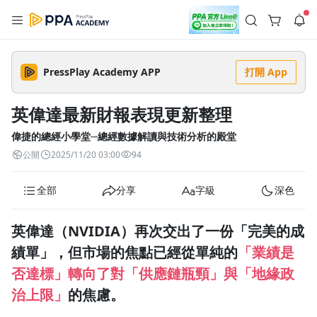
註冊領取 上千元優惠券！
公告
沒有描述
--:--
--:--
PressPlay Academy APP
打開 App
登入/註冊
🌞 PPA 避暑津貼．冷氣房升級｜期間快閃活動
🥵 酷暑限時快閃｜單筆滿 NT$2,500 現折 NT$300、再贈最高
英偉達最新財報表現更新整理
2% 點數回饋！🚀 酷暑來襲．偷偷在冷氣房升級 📈⭐️ 【冷氣房
2 天前
進修 限時開跑】◾單筆滿 NT$2,500 現折 NT$300◾活動期間：
即日起 - 8/13（只有一週）-📣 酷暑季好康 \ 再加碼 /→ 點數回饋
偉捷的總經小學堂─總經數據解讀與技術分析的殿堂
返回播放器
無上限🔥購買任一課程 or 訂閱✅ 消費即享回饋 1% 點數✅ 滿
查看全部
公開
2025/11/20 03:00
94
$5,000 回饋 2% 點數🎁 此為 PPA 官方帳號 Line@ 專屬活動，加
1.0x
入好友👉 享有「渠道專屬活動」及「個人化推播」！
清除全部
追蹤列表
播放清單
全部
分享
字級
深色
播放速度
2.0x
英偉達（NVIDIA）再次交出了一份「完美的成
沒有播放清單
1.75x
績單」，但市場的焦點已經從單純的
「業績是
去逛逛
否達標」轉向了對「供應鏈瓶頸」與「地緣政
1.5x
治上限」
的焦慮。
1.25x