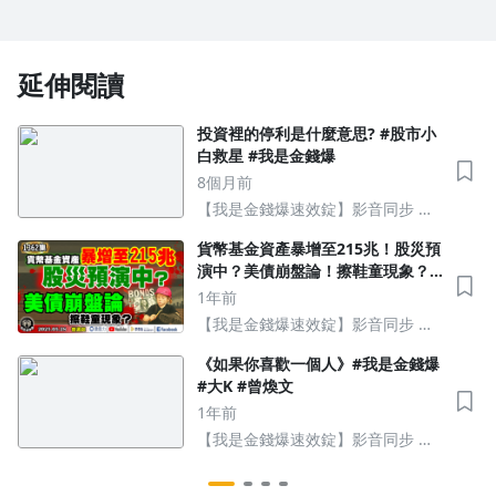
延伸閱讀
投資裡的停利是什麼意思? #股市小
白救星 #我是金錢爆
8個月前
【我是金錢爆速效錠】影音同步 財
富向上
貨幣基金資產暴增至215兆！股災預
演中？美債崩盤論！擦鞋童現象？
《我是金錢爆》普通錠 2025.0528
1年前
#曾煥文 #廖祿民 #申忠哲(債券|美
【我是金錢爆速效錠】影音同步 財
債ETF|養老|退休|特斯拉|長債|日
富向上
債|輝達財報)
《如果你喜歡一個人》#我是金錢爆
#大K #曾煥文
1年前
【我是金錢爆速效錠】影音同步 財
富向上