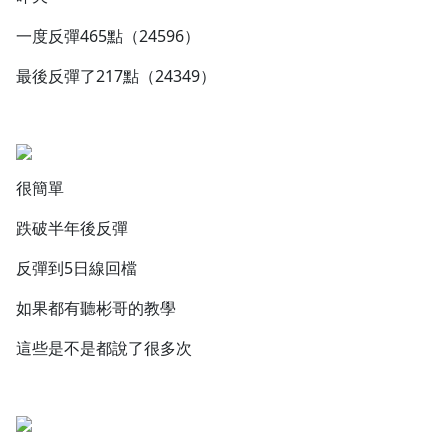
1.0x
一度反彈465點（24596）
0.75x
最後反彈了217點（24349）
很簡單
跌破半年後反彈
反彈到5日線回檔
如果都有聽彬哥的教學
這些是不是都說了很多次