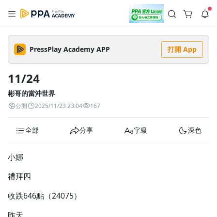
註冊領取 上千元優惠券！
公告
沒有描述
--:--
--:--
PressPlay Academy APP
打開 App
登入/註冊
🌞 PPA 避暑津貼．冷氣房升級｜期間快閃活動
🥵 酷暑限時快閃｜單筆滿 NT$2,500 現折 NT$300、再贈最高
11/24
2% 點數回饋！🚀 酷暑來襲．偷偷在冷氣房升級 📈⭐️ 【冷氣房
5 天前
進修 限時開跑】◾單筆滿 NT$2,500 現折 NT$300◾活動期間：
即日起 - 8/13（只有一週）-📣 酷暑季好康 \ 再加碼 /→ 點數回饋
彬哥的當沖世界
返回播放器
無上限🔥購買任一課程 or 訂閱✅ 消費即享回饋 1% 點數✅ 滿
查看全部
公開
2025/11/23 23:04
167
$5,000 回饋 2% 點數🎁 此為 PPA 官方帳號 Line@ 專屬活動，加
1.0x
入好友👉 享有「渠道專屬活動」及「個人化推播」！
清除全部
追蹤列表
播放清單
全部
分享
字級
深色
播放速度
2.0x
小娜
沒有播放清單
1.75x
禮拜四
去逛逛
1.5x
收跌646點（24075）
1.25x
昨天