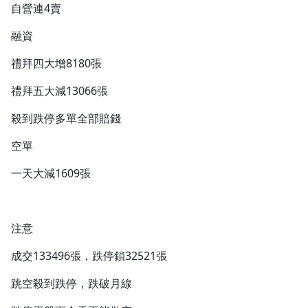
自營連4賣
融資
禮拜四大增8180張
禮拜五大減13066張
殺到跌停多單全部賠錢
空單
一天大減1609張
注意
成交133496張，跌停鎖32521張
跳空殺到跌停，跌破月線