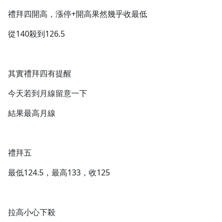
禮拜四開高，漲停+開高果然幾乎收最低
從140殺到126.5
沒有待播放的清單
去逛逛
其實禮拜四有提醒
今天若到月線留意一下
結果最高月線
禮拜五
最低124.5，最高133，收125
拉高小心下殺