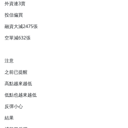
外資連3賣
投信偏買
融資大減2475張
空單減632張
注意
之前已提醒
高點越來越低
低點也越來越低
反彈小心
結果