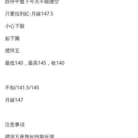
跌停平盤下今天不能做空
只要拉到紅-月線147.5
小心下殺
如下圖
禮拜五
最低140，最高145，收140
不知/141.5/145
月線147
注意事項
禮拜五夜盤如預期反彈