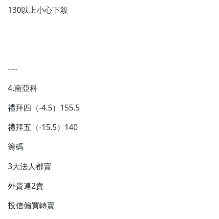
130以上小心下殺
----
4.南亞科
禮拜四（-4.5）155.5
禮拜五（-15.5）140
籌碼
3大法人都賣
外資連2賣
投信偏買轉賣