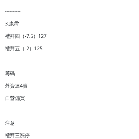
----------
3.康霈
禮拜四（-7.5）127
禮拜五（-2）125
籌碼
外資連4賣
自營偏買
注意
禮拜三漲停