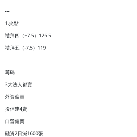
---
1.尖點
禮拜四（+7.5）126.5
禮拜五（-7.5）119
籌碼
3大法人都賣
外資偏賣
投信連4賣
自營偏賣
融資2日減1600張