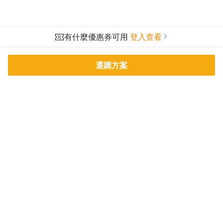
7-4.可轉債操作策略：靜態套利
7-5.可轉債操作策略：動態套利
有什麼優惠券可用
登入查看
Lesson 8. 【存股必學】 一般存股/高級存
股/CB 存股
選購方案
8-1. 一般存股策略
8-2. 股票期貨存股術
8-3. 可轉債高殖利率領債息
PressPlay Academy
課程分類
8-4. 長期波段多空訊號與殖利率選股
品牌介紹
線上課程
投資理財
語言學習
8-5. 總結：小哥的中長期部位配置建議
PPA 部落格
訂閱學習
烘焙料理
健康健身
Lesson 9. 長線保護短線- 你該知道的投資商
活動主題館
耳邊說書
生活品味
職場技能
品組合策略
行銷
藝文娛樂
9-1.股票期貨同契約多空組合
9-2.同族群商品處置多空組合
9-3.正逆價差多空組合