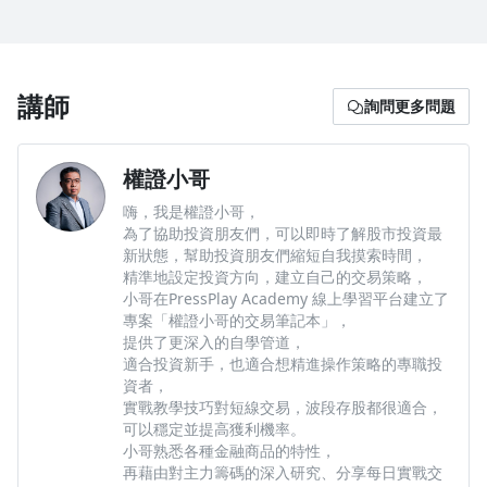
所以原本未收錄在課程，由於私訊想學習的人很多，小哥在此宣
佈會加入「權證教學」為課程解鎖單元！
選擇權與權證概念相通，一起學更能融會貫通、學以致用！
講師
詢問更多問題
權證小哥
嗨，我是權證小哥，
為了協助投資朋友們，可以即時了解股市投資最
新狀態，幫助投資朋友們縮短自我摸索時間，
精準地設定投資方向，建立自己的交易策略，
小哥在PressPlay Academy 線上學習平台建立了
專案「權證小哥的交易筆記本」，
提供了更深入的自學管道，
適合投資新手，也適合想精進操作策略的專職投
資者，
實戰教學技巧對短線交易，波段存股都很適合，
可以穩定並提高獲利機率。
小哥熟悉各種金融商品的特性，
再藉由對主力籌碼的深入研究、分享每日實戰交