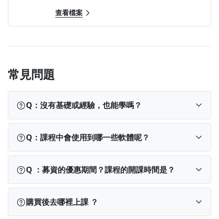
查看檔案
常見問題
學員 A 菜籃女嬸大翻身！
一個連電腦下單都不會的家庭主婦，2年前因緣際會上了權證小
Q：沒有基礎或經驗，也能學嗎？
哥股期基礎課程，啟發小資金槓桿操作，賺取學費後，認真上
課，加強深度與廣度，不錯過任何一堂課，也訂閱PP文章學習
課程會將小哥畢生的投資經驗傳授給你，而最重要的
小哥操作秘笈，購買全系列軟體，貼著盤面表現操作，
Q：課程中會使用到哪一些軟體呢？
就是基礎觀念，投資自己一知半解的標的是小哥最忌
盤後研究籌碼，多空靈活操作，資金部位控管得宜，設好停損出
諱的，課程將帶你從頭打好基礎。
場，停利收割入袋，目前投資收入穩定成長中，收盤後下午茶，
課程會使用到小哥每天都在用的軟體，但這些軟體都
Q ：募資的優惠期間？課程的開課時間是？
SPA紓壓按摩，健身房運動，天天享受樂活人生～還在煩惱如何
有試用版，同學可以先以試用的方式學習，當真的有
投資理財嗎？小資金報名權證小哥全系列課程就對了！
需要再購入相關軟體即可。 1.籌碼 K 線(免費，但是有
沒有浮誇的宣傳手法，只有充滿感謝的真心話語！小哥老師謝謝
►2022 年 9 月 20 日 ~ 10 月 23 日為課程的優惠時
每日使用次數的限制)：
https://pressplayacademy.p
購買後去哪裡上課 ？
您！
段，課程將會慢慢調整回原價 NT$ 28,000 元，越早購
se.is/4esa2t
2.可轉債主力分析及套利系統：
https://p