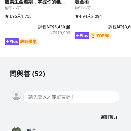
股票生命週期，掌握你的獲利
吸金術
權證小哥
權證小哥
公式
4.96
1,755
4.94
2,094
課程
NT$5,430 起
課程
NT$3,8
NT$19,999
Plus
🏆 TOP50
Plus
限時優惠
學員 C 經過大風大浪的家庭主婦
問與答 (52)
我在2020年3月初入股市，不到三個月，我已經獲利80萬了！想
當然什麼都不懂的我，賠光了，倒賠了近150萬，後來認識小哥
學了股期來存股台積電，近百萬獲利，哇我又成為股神了！只有
大多頭經歷的我，怎麼會了解的大空頭？股期的槓桿開下去，信
貸、家裡的積蓄，近1千萬的資金在我胡亂的做多加碼之下，在
5月初的時候已經賠了近400萬！我開始每天都睡不好，直到虧
損金額達到600萬時，小哥每天的鼓勵，多空都要學習，痛定思
新到舊
痛的我，把多單全部停損，開始學習做空，甚至做空台積電跟0
050，找投信持股比例高，要開始結帳的股票，每天認真收聽P
鍊金