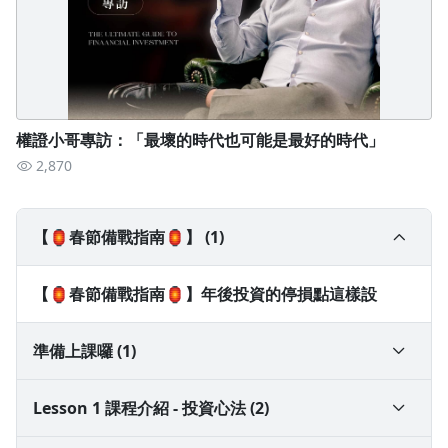
權證小哥專訪：「最壞的時代也可能是最好的時代」
2,870
【🏮春節備戰指南🏮】 (1)
【🏮春節備戰指南🏮】年後投資的停損點這樣設
準備上課囉 (1)
【開課通知】觀看教學看這邊
Lesson 1 課程介紹 - 投資心法 (2)