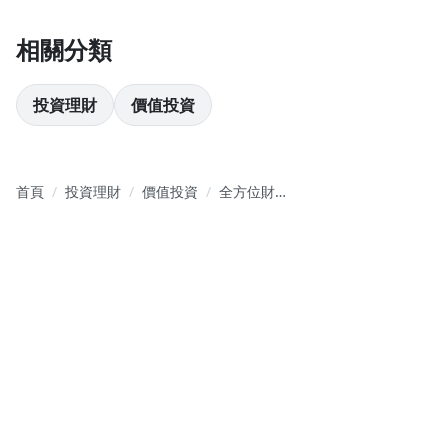
2-2. 布林軌道介紹：多空訊號判斷
2-3. 主力籌碼判讀
相關分類
2-4. 如何設立停損點？觀念釐清
Lesson 3. 【股票】多空實戰
投資理財
價值投資
3-1. 短期做多商品｜地板股，觀念與實戰說明
3-2. 短期放空商品｜權證賣壓股，觀念與實戰說明
首頁
投資理財
價值投資
全方位財經
3-3. 短線多空訊號｜投信買賣超，主投買賣
投資策略｜
3-4. 中長期多空訊號｜關鍵分點
實戰大師班
3-5. 中長期空方訊號｜高檔主力出貨
Lesson 4. 【股票期貨】獲利祕技
4-1.股期產品特性｜優缺點、交易成本、結算方式、保證金
4-2.股期套利方法
4-3.股期結算招式
4-4.除息策略