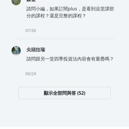
P，注意反轉信號每天做足功課。直到今天，是我將600萬虧損
請問小編，如果訂閱plus，是看到這堂課部
打平還小賺10萬的一天。
分的課程？還是完整的課程？
07/26
尖頭拉瑞
預計課程大綱
請問跟另一堂四季投資法內容會有重疊嗎？
06/24
Lesson 1. 課程介紹- 投資心法
1-1. 為什麼要了解各種金融商品特性？ 股票、股期、台指
顯示全部問與答 (52)
期、權證、可轉換公司債CB
1-2. 不同族群如何學習本課程：上班族、小資族、退休族
Lesson 2. 起漲點與低風險套利術
2-1. 做多放空的基本概念