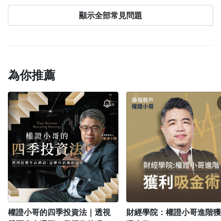
買，價格越優惠喔！ 9/20-9/22｜24 折優惠｜6,720 元
ressplayacademy.pse.is/4gqdt6
3.股債期權全方位：
訂閱完成後，您可以依使用裝置從以下位置找到課
9/23 - 9/28｜25 折優惠｜$7,000 元 9/29 - 10/4｜26
顯示全部常見問題
https://pressplayacademy.pse.is/4g7h26
(備註：第
程：
折優惠｜$7,280 元 10/5 - 10/10｜27 折優惠｜$7,560
三個軟體雖無免費體驗版，但是可以每月小額體驗)
元 10/11 - 10/16｜28 折優惠｜$7,840 元 10/17 -
PPA App
：登入 App → 點選下方「我的學習」→
10/23｜29 折優惠｜$8,120 元
查看「已開通」課程。
電腦版網站
：登入 PPA → 點選右上角「
我的學
► 正課教學影片預計分三階段上線。 第一階段：
為你推薦
習
」→ 查看「已開通」課程。
2022 年 11 月 24 日 16:00 第二階段：2022 年 12 月
手機版網站
：點左上角「≡」登入 → 再次點「≡」
25 日 16:00 第三階段：2023 年 1 月 10 日 16:00
學員 B
→ 點選「我的學習」→ 查看「已開通」課程。
如
果登入「我的學習」後仍找不到課程，可能是登入
小哥的課程每一堂我都上過，除了真心覺得他很真誠以外，總是
了不同帳號。
請先登出，回到登入頁面點選「
忘記
用最白話文的分析，真金白銀的籌碼，眼見為憑的案例，一個個
購課帳號
」查詢正確帳號，或查看購買後的通知
真實的故事來教導我們怎麼看懂籌碼，因為這些課程絕對是小哥
信，信中也會顯示您當時使用的信箱。
多年來寶貴經驗萃煉再萃煉的精華！連我這個3乘以5都會算錯
的股市小白都學會了好多，舉凡權證、股票期貨、選擇權、台指
期、可轉債＆海外期貨......小哥都用最簡單的方法說給你聽！我
常和朋友說，還好這輩子有認識這麼棒的一位老師教我理財！因
為有了小哥才明白什麼叫多空雙賺！給小哥 1000 個讚！
權證小哥的四季投資法｜透視
財經學院：權證小哥進階獲