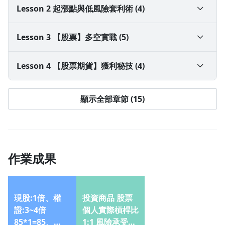
1-1 為什麼要了解各種金融商品特性？股票、股期、台
Lesson 2 起漲點與低風險套利術 (4)
指期、權證、可轉換公司債CB
2-1 做多放空的基本概念
Lesson 3 【股票】多空實戰 (5)
1-2 不同族群如何學習本課程：上班族、小資族、退休
族
2-2 布林軌道介紹：多空訊號判斷
3-1 短期做多商品｜地板股，概念與實戰說明
Lesson 4 【股票期貨】獲利秘技 (4)
2-3 主力籌碼判讀
3-2 短期放空商品｜權證賣壓股，觀念與實戰說明
4-1 股期產品特性｜優缺點、交易成本、結算方式、保
顯示全部章節 (15)
證金
2-4 如何設立停損點？觀念釐清
3-3 短線多空訊號｜投信買賣超，主投買賣
4-2 股期套利方法
3-4 中長期多空訊號｜關鍵分點
作業成果
4-3 股期結算招式
3-5 中長期空方訊號｜高檔主力出貨
4-4 股期除息策略
現股:1倍、權
投資商品 股票
證:3~4倍
個人實際槓桿比
85*1=85、
1:1 風險承受狀