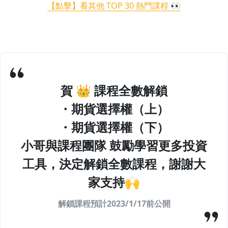
【點擊】看其他 TOP 30 熱門課程 👀
賀 👑 課程全數解鎖
・期貨選擇權（上）
・期貨選擇權（下）
小哥與課程團隊 鼓勵學習更多投資
工具，決定解鎖全數課程，謝謝大
家支持🙌
解鎖課程預計2023/1/17前公開