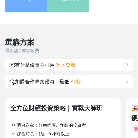
5*4=20
況 半退休族 想
85+20=100
成為全職投資人
沒有待播放的清單
100/90=1.11
去逛逛
選購方案
課程型 / 單次收費
有什麼優惠券可用
登入查看
加購合作專案優惠，最低
82折
全方位財經投資策略｜實戰大師班

優
適合對象：任何程度、年齡的投資者
限
課程時長：預計 6 小時以上