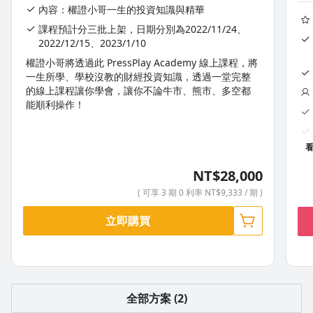
內容：權證小哥一生的投資知識與精華
課程預計分三批上架，日期分別為2022/11/24、
2022/12/15、2023/1/10
權證小哥將透過此 PressPlay Academy 線上課程，將
一生所學、學校沒教的財經投資知識，透過一堂完整
的線上課程讓你學會，讓你不論牛市、熊市、多空都
能順利操作！
NT$28,000
權
( 可享 3 期 0 利率 NT$9,333 / 期 )
一
的
立即購買
能
「權證」加碼收入解鎖課程！
全部方案 (2)
「權證」為小哥年輕時翻身的主要武器之一，近期比較少操作，