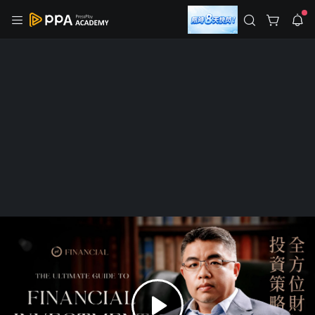
註冊領取 上千元優惠券！
公告
沒有描述
--:--
--:--
登入/註冊
🌞 PPA 避暑津貼．冷氣房升級｜期間快閃活動
🥵 酷暑限時快閃｜單筆滿 NT$2,500 現折 NT$300、再贈最高
2% 點數回饋！🚀 酷暑來襲．偷偷在冷氣房升級 📈⭐️ 【冷氣房
3 天前
進修 限時開跑】◾單筆滿 NT$2,500 現折 NT$300◾活動期間：
即日起 - 8/13（只有一週）-📣 酷暑季好康 \ 再加碼 /→ 點數回饋
返回播放器
無上限🔥購買任一課程 or 訂閱✅ 消費即享回饋 1% 點數✅ 滿
查看全部
$5,000 回饋 2% 點數🎁 此為 PPA 官方帳號 Line@ 專屬活動，加
1.0x
入好友👉 享有「渠道專屬活動」及「個人化推播」！
清除全部
追蹤列表
播放清單
0
播放速度
1
2.0x
Plus
已開課
PPA 嚴選
投資理財
2
0
沒有播放清單
全方位財經投資策略｜實戰大師班
1.75x
3
1
去逛逛
1.5x
4.90
(234 則評價)
2,282 人學習
4,061 人追蹤
0
4
0
2
1
5
1
3
1.25x
追蹤
分享