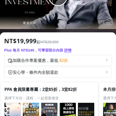
0
2
0
0
6
2
4
1.0x
1
3
1
1
7
3
5
優惠倒數
0.75x
2
4
2
2
8
4
6
天
時
分
秒
3
5
3
3
9
5
7
4
6
4
4
6
8
NT$19,999
起
NT$28,000
5
7
5
5
7
9
Plus 每月 NT$249，可學習部分內容
詳情
6
8
6
6
8
加購合作專案優惠，最低
82折
7
9
7
7
9
8
8
8
安心學・條件內全額退款
9
9
9
PPA 會員限量專屬：2堂85折，3堂82折
本月排
選擇下方任ㄧ課程，一起買更便宜
選擇下