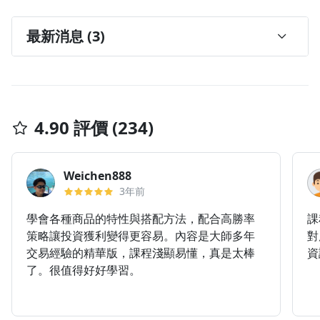
最新消息 (3)
【權證小哥 新課優惠倒數24小時】🔥輸入
「SEASON1500」再折$1500 🔥
2026/03/02
4.90 評價 (234)
【權證小哥老學員專屬優惠】 VIP 潛銷預購開跑
🔥
Weichen888
2026/02/24
3年前
學會各種商品的特性與搭配方法，配合高勝率
課
策略讓投資獲利變得更容易。內容是大師多年
對
交易經驗的精華版，課程淺顯易懂，真是太棒
資
了。很值得好好學習。