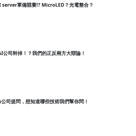
 server軍備競賽!? MicroLED？光電整合？
被AI公司幹掉！？我們的正反兩方大辯論！
tex公司提問，想知道哪些技術我們幫你問！