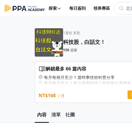
探索
每日簽到
領券專區
1週前 更新
科技股，白話文！
108
追蹤
解鎖最多 66 篇內容
每月每個月至少 1 篇時事技術科普分享
每月每月至少 1 篇台美股科技公司技術分享報告
這個訂閱專欄能帶給我什麼幫助？
1. 白話理解公司發布新技術的內容
NT$168
/ 月
2. 綜合比較技術之間的差異
3. 技術發布背後是否有過度炒作的嫌疑(誇大)
4. 掌握產業最新的進展
內容
清單
社團
5. 緊跟國際最新論文研究發表/研討會/發布會