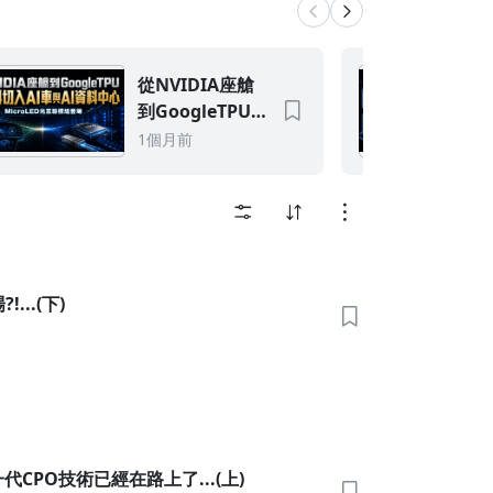
從NVIDIA座艙
到GoogleTPU！
聯發科切入AI車
1個月前
與AI資料中心
(MicroLED光互
聯模組登場)
..(下)
代CPO技術已經在路上了...(上)