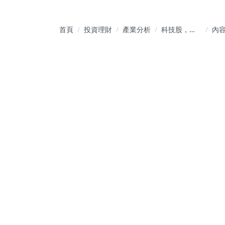
首頁
投資理財
產業分析
科技股，白
內
話文！