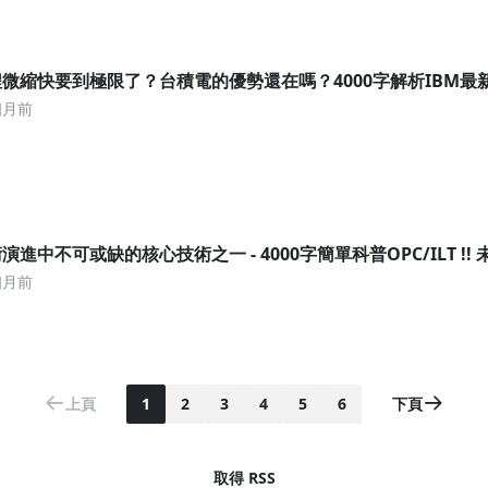
微縮快要到極限了？台積電的優勢還在嗎？4000字解析IBM最
個月前
進中不可或缺的核心技術之一 - 4000字簡單科普OPC/ILT !! 
個月前
上頁
1
2
3
4
5
6
下頁
取得 RSS