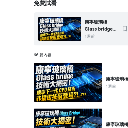
免費試看
康寧玻璃橋
Glass bridge技
術大揭密！康寧
1週前
下一代CPO技術
非插拔技術登
66 篇內容
場?!...(下)
康寧玻璃橋G
1週前
康寧玻璃橋G