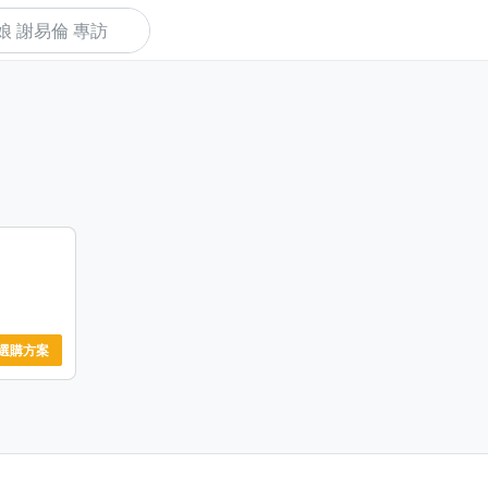
下
選購方案