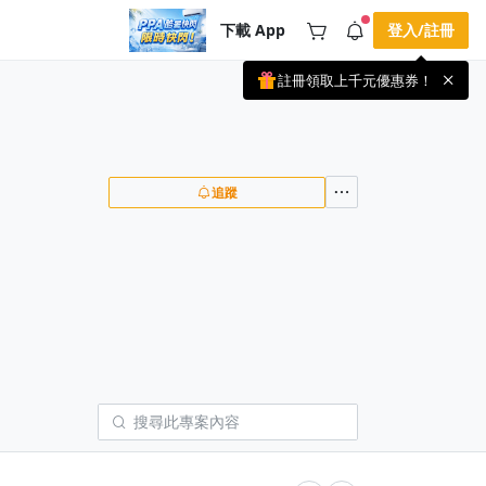
下載 App
登入/註冊
註冊領取上千元優惠券！
公告
載 APP 領取獎勵，隨時吸收新知識
🌞 PPA 避暑津貼．冷氣房升級｜
手機掃描下載
🥵 酷暑限時快閃｜單筆滿 NT$2,500 現
期間快閃活動
折 NT$300、再贈最高 2% 點數回饋！
3 天前
🚀 酷暑來襲．偷偷在冷氣房升級 📈
追蹤
⭐️ 【冷氣房進修 限時開跑】◾單筆滿
NT$2,500 現折 NT$300◾活動期間：即
查看全部
日起 - 8/13（只有一週）-📣 酷暑季好康
\ 再加碼 /→ 點數回饋無上限🔥購買任一
課程 or 訂閱✅ 消費即享回饋 1% 點數
✅ 滿 $5,000 回饋 2% 點數🎁 此為 PPA
官方帳號 Line@ 專屬活動，加入好友👉
享有「渠道專屬活動」及「個人化推
播」！