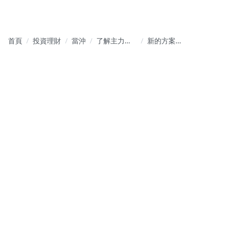
首頁
投資理財
當沖
了解主力操
新的方案出
作個股的思
來了，有再
維與揣測未
操作現股當
來可能的走
沖的人去
勢與方向
學，在當沖
的時候會更
輕鬆，更容
易了解