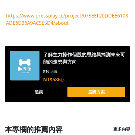
1.0x
https://www.pressplay.cc/project/075EEF20DDEE6108
0.75x
ADE6D36A9AC5E5D4/about
了解主力操作個股的思維與揣測未來可
能的走勢與方向
916
追蹤
NT$586
起
追蹤
選購方案
本專欄的推薦內容
更多內容