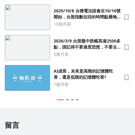
2025/10/8 台積電法說會在10/16號
開始，台股指數拉回的時間點最晚
應該是在10/17號後，高位階、高本
10個月前
益比股票拉回，高位階股票多空都
不要操作，低位階股票不要亂放空
2026/3/9 台股盤中跌幅高達2500多
點，請記得不要過度恐慌，不要去
追高位階股票就好
5個月前
AI成長，未來是高階的記憶體吃
香，還是低階的記憶體吃香?
7個月前
留言