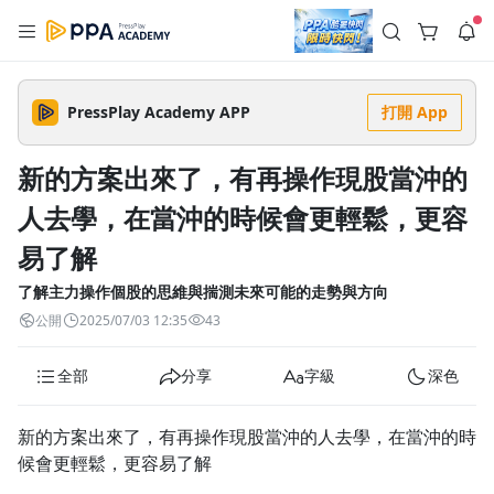
註冊領取 上千元優惠券！
公告
沒有描述
--:--
--:--
PressPlay Academy APP
打開 App
登入/註冊
🌞 PPA 避暑津貼．冷氣房升級｜期間快閃活動
🥵 酷暑限時快閃｜單筆滿 NT$2,500 現折 NT$300、再贈最高
新的方案出來了，有再操作現股當沖的
2% 點數回饋！🚀 酷暑來襲．偷偷在冷氣房升級 📈⭐️ 【冷氣房
4 天前
進修 限時開跑】◾單筆滿 NT$2,500 現折 NT$300◾活動期間：
人去學，在當沖的時候會更輕鬆，更容
即日起 - 8/13（只有一週）-📣 酷暑季好康 \ 再加碼 /→ 點數回饋
返回播放器
無上限🔥購買任一課程 or 訂閱✅ 消費即享回饋 1% 點數✅ 滿
查看全部
$5,000 回饋 2% 點數🎁 此為 PPA 官方帳號 Line@ 專屬活動，加
易了解
1.0x
入好友👉 享有「渠道專屬活動」及「個人化推播」！
清除全部
追蹤列表
播放清單
了解主力操作個股的思維與揣測未來可能的走勢與方向
播放速度
公開
2025/07/03 12:35
43
2.0x
全部
分享
字級
深色
沒有播放清單
1.75x
去逛逛
1.5x
新的方案出來了，有再操作現股當沖的人去學，在當沖的時
候會更輕鬆，更容易了解
1.25x