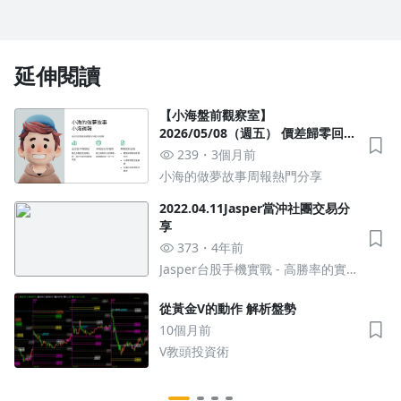
沒有待播放的清單
去逛逛
延伸閱讀
【小海盤前觀察室】
2026/05/08（週五） 價差歸零回理
性，五日均線判死生
239
3個月前
小海的做夢故事周報熱門分享
2022.04.11Jasper當沖社團交易分
享
373
4年前
Jasper台股手機實戰 - 高勝率的實
戰影片教學
從黃金V的動作 解析盤勢
10個月前
V教頭投資術