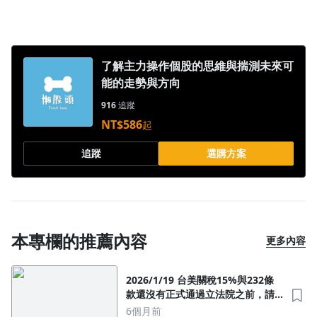
了解主力操作個股的思維與揣測未來可
能的走勢與方向
916
追蹤
NT$586
起
追蹤
選購方案
本專欄的推薦內容
更多內容
2026/1/19 台美關稅15%與232條
款還沒有正式通過立法院之前，請
勿過度樂觀，意思就是最近持續創
6個月前