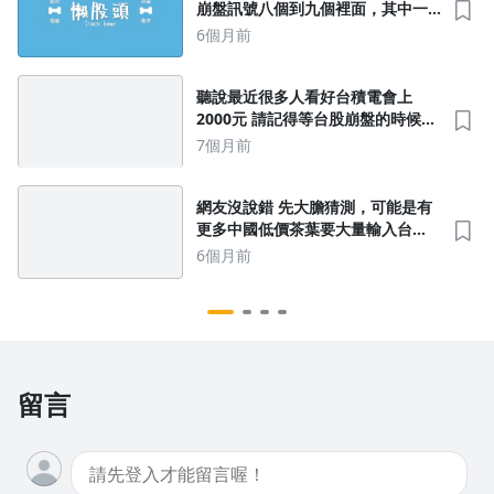
崩盤訊號八個到九個裡面，其中一
個已經出出來了，再湊上四到五個
6個月前
後面就會面臨到崩盤了 在集滿其中
4-5個崩盤訊號，台股距離崩盤就不
遠了 現在的台股還在多頭喔 😂。開
聽說最近很多人看好台積電會上
不開心意
2000元 請記得等台股崩盤的時候再
去存，現在千萬別追台積電、上次
7個月前
一大堆人看好的時候就是航運三
雄、長榮、陽明、萬海的高點
網友沒說錯 先大膽猜測，可能是有
更多中國低價茶葉要大量輸入台
灣，所以要先摧毀台灣高品質茶葉
6個月前
區，這樣才能讓中國茶葉提升市占
率 國民黨配合中國摧毀台灣茶葉產
地
留言