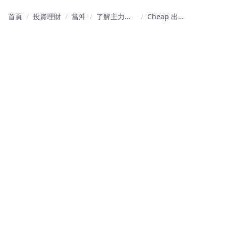
首頁
投資理財
當沖
了解主力操
Cheap 出事
作個股的思
了。恭喜 終
維與揣測未
於踢到鐵板
來可能的走
勢與方向