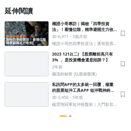
延伸閱讀
權證小哥專訪｜揭秘「四季投資
法」！看懂位階，精準避開主力收
割
6,971
5個月前
權證小哥的四季投資法｜透視股票
生命週期，掌握你的獲利公式
2023 1212(二) 【股票離前高只有
3% ， 是投資機會還是陷阱？】
2年前
飆漲的秘密 (玩股操盤隊)
私訊問APP的太多統一回覆，楊董
的股票短沖工具APP 短沖戰神終於
上架啦！
3,450
5年前
楊雲翔冠軍短沖操盤術｜入門影音
課