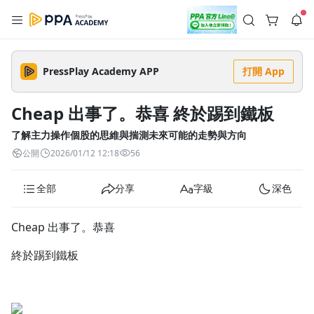
註冊領取 上千元優惠券！
公告
沒有描述
--:--
--:--
PressPlay Academy APP
打開 App
登入/註冊
🌞 PPA 避暑津貼．冷氣房升級｜期間快閃活動
🥵 酷暑限時快閃｜單筆滿 NT$2,500 現折 NT$300、再贈最高
Cheap 出事了。恭喜 終於踢到鐵板
2% 點數回饋！🚀 酷暑來襲．偷偷在冷氣房升級 📈⭐️ 【冷氣房
4 天前
進修 限時開跑】◾單筆滿 NT$2,500 現折 NT$300◾活動期間：
即日起 - 8/13（只有一週）-📣 酷暑季好康 \ 再加碼 /→ 點數回饋
了解主力操作個股的思維與揣測未來可能的走勢與方向
返回播放器
無上限🔥購買任一課程 or 訂閱✅ 消費即享回饋 1% 點數✅ 滿
查看全部
公開
2026/01/12 12:18
56
$5,000 回饋 2% 點數🎁 此為 PPA 官方帳號 Line@ 專屬活動，加
1.0x
入好友👉 享有「渠道專屬活動」及「個人化推播」！
清除全部
追蹤列表
播放清單
全部
分享
字級
深色
播放速度
2.0x
Cheap 出事了。恭喜
沒有播放清單
1.75x
終於踢到鐵板
去逛逛
1.5x
1.25x