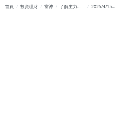
首頁
投資理財
當沖
了解主力操
2025/4/15
作個股的思
台股明天會
維與揣測未
出現反彈第
來可能的走
一波結束後
勢與方向
會出現拉回
是正常情
況，拉回結
束後會繼續
反彈的多頭
趨勢，要注
意的還是避
開高位階，
高本益比，
高價股，炒
作股，要注
意的是年底
會有經濟衰
退的風險