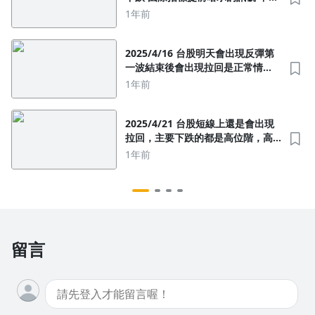
表台股會再跌破前低啦 那我再補充
1年前
一下，台股接下來有跌破19000點，
不需要太緊張，因為後面有機會再
把融資洗一次，只是不知道會洗掉
2025/4/16 台股明天會出現反彈第
多
一波結束後會出現拉回是正常情
況，拉回結束後會台股會繼續反彈
1年前
的多頭趨勢，要注意的還是避開高
位階，高本益比，高價股，炒作股
2025/4/21 台股短線上還是會出現
拉回，主要下跌的都是高位階，高
本益比，高價股居多，美國對中國
1年前
的關稅大戰才剛開始，後面會聯合
其他國家對中國擴大課徵關稅，搶
回各國的就業權益
留言