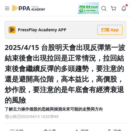
註冊領取 上千元優惠券！
公告
沒有描述
--:--
--:--
PressPlay Academy APP
打開 App
登入/註冊
🌞 PPA 避暑津貼．冷氣房升級｜期間快閃活動
🥵 酷暑限時快閃｜單筆滿 NT$2,500 現折 NT$300、再贈最高
2025/4/15 台股明天會出現反彈第一波
2% 點數回饋！🚀 酷暑來襲．偷偷在冷氣房升級 📈⭐️ 【冷氣房
2 天前
進修 限時開跑】◾單筆滿 NT$2,500 現折 NT$300◾活動期間：
結束後會出現拉回是正常情況，拉回結
即日起 - 8/13（只有一週）-📣 酷暑季好康 \ 再加碼 /→ 點數回饋
返回播放器
無上限🔥購買任一課程 or 訂閱✅ 消費即享回饋 1% 點數✅ 滿
查看全部
$5,000 回饋 2% 點數🎁 此為 PPA 官方帳號 Line@ 專屬活動，加
束後會繼續反彈的多頭趨勢，要注意的
1.0x
入好友👉 享有「渠道專屬活動」及「個人化推播」！
清除全部
追蹤列表
播放清單
還是避開高位階，高本益比，高價股，
播放速度
炒作股，要注意的是年底會有經濟衰退
2.0x
的風險
沒有播放清單
1.75x
去逛逛
了解主力操作個股的思維與揣測未來可能的走勢與方向
1.5x
公開
2025/04/15 14:32
49
1.25x