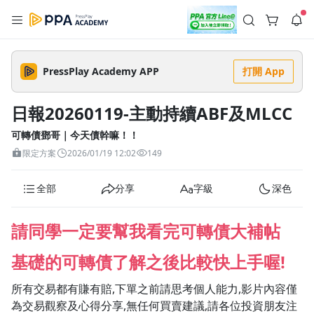
註冊領取 上千元優惠券！
公告
沒有描述
--:--
--:--
PressPlay Academy APP
打開 App
登入/註冊
🌞 PPA 避暑津貼．冷氣房升級｜期間快閃活動
🥵 酷暑限時快閃｜單筆滿 NT$2,500 現折 NT$300、再贈最高
日報20260119-主動持續ABF及MLCC
2% 點數回饋！🚀 酷暑來襲．偷偷在冷氣房升級 📈⭐️ 【冷氣房
2 天前
進修 限時開跑】◾單筆滿 NT$2,500 現折 NT$300◾活動期間：
即日起 - 8/13（只有一週）-📣 酷暑季好康 \ 再加碼 /→ 點數回饋
可轉債鄧哥｜今天債幹嘛！！
返回播放器
無上限🔥購買任一課程 or 訂閱✅ 消費即享回饋 1% 點數✅ 滿
查看全部
限定方案
2026/01/19 12:02
149
$5,000 回饋 2% 點數🎁 此為 PPA 官方帳號 Line@ 專屬活動，加
1.0x
入好友👉 享有「渠道專屬活動」及「個人化推播」！
清除全部
追蹤列表
播放清單
全部
分享
字級
深色
播放速度
2.0x
請同學一定要幫我看完可轉債大補帖
沒有播放清單
1.75x
基礎的可轉債了解之後比較快上手喔!
去逛逛
1.5x
所有交易都有賺有賠,下單之前請思考個人能力,影片內容僅
為交易觀察及心得分享,無任何買賣建議,請各位投資朋友注
1.25x