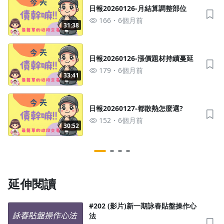
日報20260126-月結算調整部位
166
6個月前
31:38
日報20260126-漲價題材持續蔓延
179
6個月前
33:41
日報20260127-都散熱怎麼選?
152
6個月前
30:52
沒有待播放的清單
去逛逛
延伸閱讀
#202 (影片)新一期詠春貼盤操作心
法