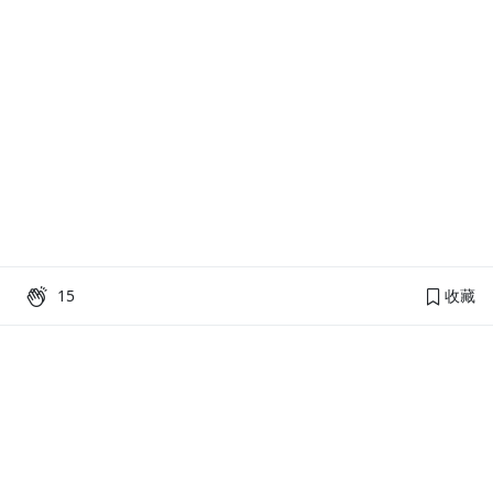
15
收藏
PressPlay Academy
課程分類
品牌介紹
線上課程
投資理財
語言學習
PPA 部落格
訂閱學習
烘焙料理
健康健身