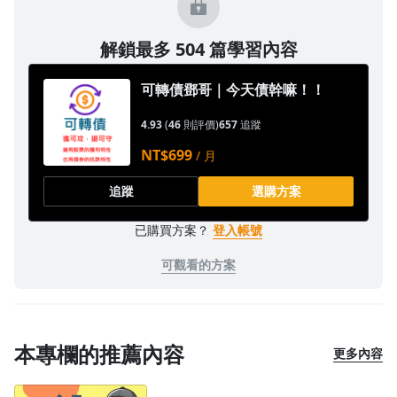
解鎖最多 504 篇學習內容
可轉債鄧哥｜今天債幹嘛！！
4.93
(
46
則評價)
657
追蹤
NT$699
/ 月
追蹤
選購方案
已購買方案？
登入帳號
可觀看的方案
本專欄的推薦內容
更多內容