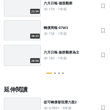
六月日報-個股觀察
159
1年前
23:59
轉債周報-07W3
158
1年前
38:25
六月日報-族群觀察為主
180
1年前
28:56
延伸閱讀
從可轉債發現潛力股2
9,999+
6年前