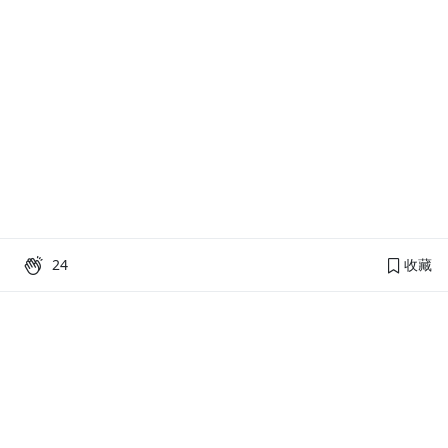
24
收藏
PressPlay Academy
課程分類
品牌介紹
線上課程
投資理財
語言學習
PPA 部落格
訂閱學習
烘焙料理
健康健身