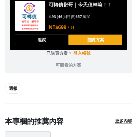
可轉債鄧哥｜今天債幹嘛！！
4.93
(
46
則評價)
657
追蹤
NT$699
/ 月
追蹤
選購方案
已購買方案？
登入帳號
可觀看的方案
週報
本專欄的推薦內容
更多內容