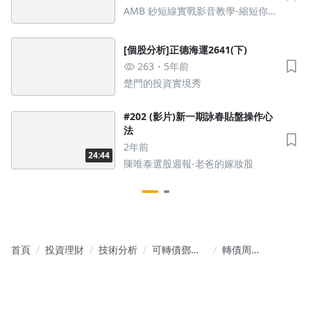
AMB 鈔短線實戰影音教學-縮短你與
財富的距離
[個股分析]正德海運2641(下)
263
5年前
楚門的投資實境秀
#202 (影片)新一期詠春貼盤操作心
法
2年前
24:44
陳唯泰選股週報-老爸的嫁妝股
首頁
投資理財
技術分析
可轉債鄧哥
轉債周
｜今天債幹
報-06W4
嘛！！