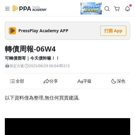
註冊領取 上千元優惠券！
公告
PressPlay Academy APP
打開 App
登入/註冊
🌞 PPA 避暑津貼．冷氣房升級｜期間快閃活動
🥵 酷暑限時快閃｜單筆滿 NT$2,500 現折 NT$300、再贈最高
轉債周報-06W4
2% 點數回饋！🚀 酷暑來襲．偷偷在冷氣房升級 📈⭐️ 【冷氣房
3 天前
進修 限時開跑】◾單筆滿 NT$2,500 現折 NT$300◾活動期間：
即日起 - 8/13（只有一週）-📣 酷暑季好康 \ 再加碼 /→ 點數回饋
可轉債鄧哥｜今天債幹嘛！！
無上限🔥購買任一課程 or 訂閱✅ 消費即享回饋 1% 點數✅ 滿
查看全部
限定方案
2025/06/29 06:04
213
$5,000 回饋 2% 點數🎁 此為 PPA 官方帳號 Line@ 專屬活動，加
入好友👉 享有「渠道專屬活動」及「個人化推播」！
全部
分享
字級
深色
以下資料僅為整理,無任何買賣建議.