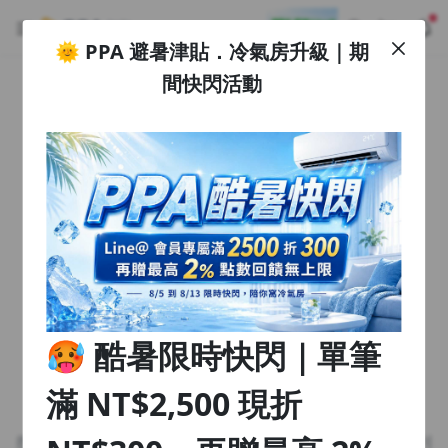
🌞 PPA 避暑津貼．冷氣房升級｜期
註冊領取 上千元優惠券！
公告
間快閃活動
沒有描述
--:--
--:--
登入/註冊
🌞 PPA 避暑津貼．冷氣房升級｜期間快閃活動
🥵 酷暑限時快閃｜單筆滿 NT$2,500 現折 NT$300、再贈最高
2% 點數回饋！🚀 酷暑來襲．偷偷在冷氣房升級 📈⭐️ 【冷氣房
5 天前
進修 限時開跑】◾單筆滿 NT$2,500 現折 NT$300◾活動期間：
即日起 - 8/13（只有一週）-📣 酷暑季好康 \ 再加碼 /→ 點數回饋
返回播放器
無上限🔥購買任一課程 or 訂閱✅ 消費即享回饋 1% 點數✅ 滿
查看全部
$5,000 回饋 2% 點數🎁 此為 PPA 官方帳號 Line@ 專屬活動，加
1.0x
入好友👉 享有「渠道專屬活動」及「個人化推播」！
清除全部
追蹤列表
播放清單
播放速度
2.0x
🥵 酷暑限時快閃｜單筆
沒有播放清單
1.75x
去逛逛
滿 NT$2,500 現折
1.5x
找不到此頁面
1.25x
搜尋的頁面已刪除或暫時不可瀏覽，參考我們的推薦或回到