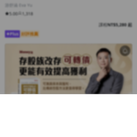
游舒涵 Eva Yu
5.00
1,318
課程
NT$5,280 起
Plus
好評推薦
存股不離可轉債，由淺入深學CB，不分析直接賺的高倍率
存股術
蕭啟斌