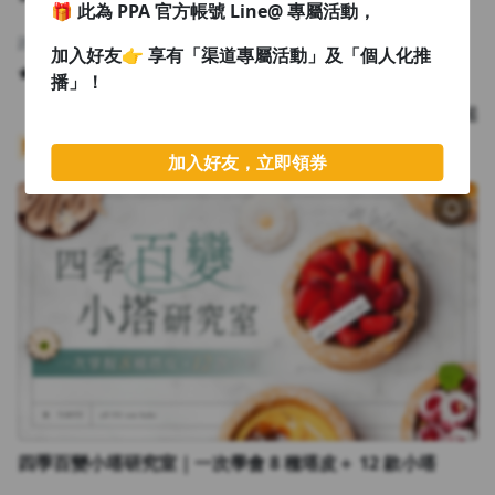
🎁 此為 PPA 官方帳號 Line@ 專屬活動，
路易 Louis
加入好友👉 享有「渠道專屬活動」及「個人化推
4.94
2,980
播」！
課程
NT$4,980
NT$3,710 起
限時優惠
🏆 TOP50
加入好友，立即領券
四季百變小塔研究室｜一次學會 8 種塔皮＋ 12 款小塔