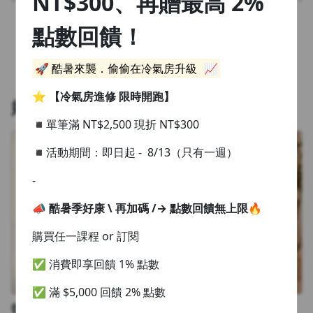
NT$300、再贈最高 2%
首頁
1.0x
點數回饋！
0.75x
返回首頁
🚀 酷暑來襲．偷偷在冷氣房升級
📈
⭐️
【冷氣房進修 限時開跑】
好評推薦
◾單筆滿 NT$2,500 現折 NT$300
◾活動期間：即日起 - 8/13（只有一週）
-
📣 酷暑季好康 \ 再加碼 /
→ 點數回饋無上限🔥
購買任一課程 or 訂閱
✅ 消費即享回饋 1% 點數
✅ 滿 $5,000 回饋 2% 點數
從0開始學法⽂｜路易教你旅遊⽇常會話