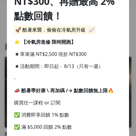
NT$300、再贈最高 2%
首頁
1.0x
點數回饋！
0.75x
返回首頁
🚀 酷暑來襲．偷偷在冷氣房升級
📈
⭐️
【冷氣房進修 限時開跑】
好評推薦
◾單筆滿 NT$2,500 現折 NT$300
◾活動期間：即日起 - 8/13（只有一週）
-
📣 酷暑季好康 \ 再加碼 /
→ 點數回饋無上限🔥
購買任一課程 or 訂閱
✅ 消費即享回饋 1% 點數
✅ 滿 $5,000 回饋 2% 點數
BTB電商結構學｜掌握商品熱賣心法