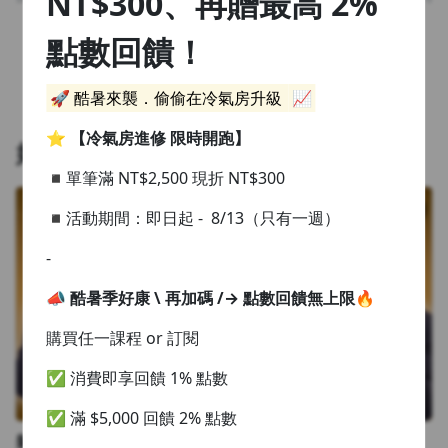
NT$300、再贈最高 2%
首頁
1.0x
點數回饋！
0.75x
返回首頁
🚀 酷暑來襲．偷偷在冷氣房升級
📈
⭐️
【冷氣房進修 限時開跑】
好評推薦
◾單筆滿 NT$2,500 現折 NT$300
◾活動期間：即日起 - 8/13（只有一週）
-
📣 酷暑季好康 \ 再加碼 /
→ 點數回饋無上限🔥
購買任一課程 or 訂閱
✅ 消費即享回饋 1% 點數
✅ 滿 $5,000 回饋 2% 點數
躺平記公職英文單字｜國考、國營、公股銀行必備