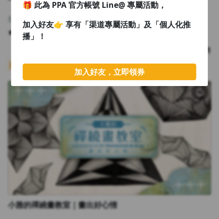
🎁 此為 PPA 官方帳號 Line@ 專屬活動，
股海行舟
加入好友👉 享有「渠道專屬活動」及「個人化推
4.81
116
播」！
專欄
NT$888
NT$588 /月
好評推薦
加入好友，立即領券
小雅的禪繞畫教室｜畫出好心情