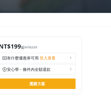
NT$199
起
NT$239
有什麼優惠券可用
登入查看
安心學・條件內全額退款
選購方案