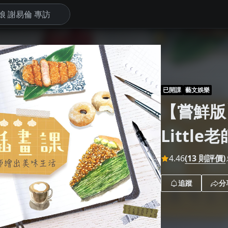
下
已開課
藝文娛樂
【嘗鮮版
Littl
4.46
(13 則評價)
追蹤
分