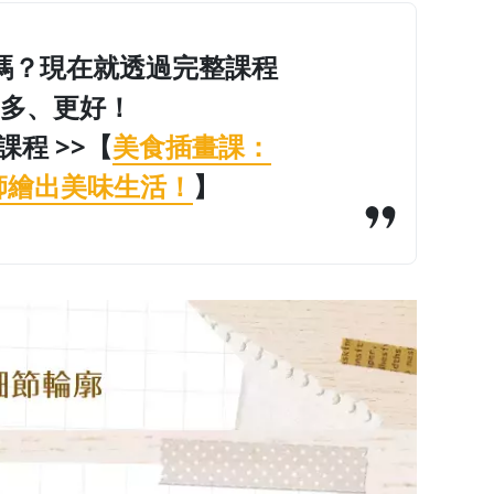
嗎？現在就透過完整課程
多、更好！
課程 >>
【
美食插畫課：
e老師繪出美味生活！
】