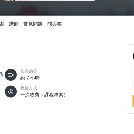
案
講師
常見問題
問與答
影音總長
插
約 7 小時
收費方式
一次收費（課程專案）