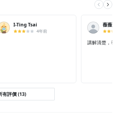
I-Ting Tsai
薇薇
4年前
4
講解清楚，初學者可
有評價 (13)