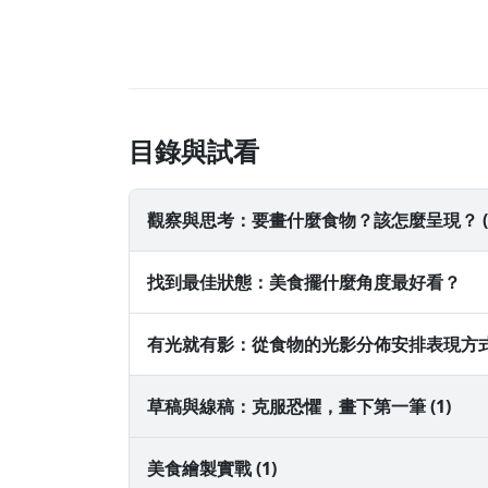
目錄與試看
觀察與思考：要畫什麼食物？該怎麼呈現？ (2
找到最佳狀態：美食擺什麼角度最好看？
有光就有影：從食物的光影分佈安排表現方
草稿與線稿：克服恐懼，畫下第一筆 (1)
從觀察與下筆
美食繪製實戰 (1)