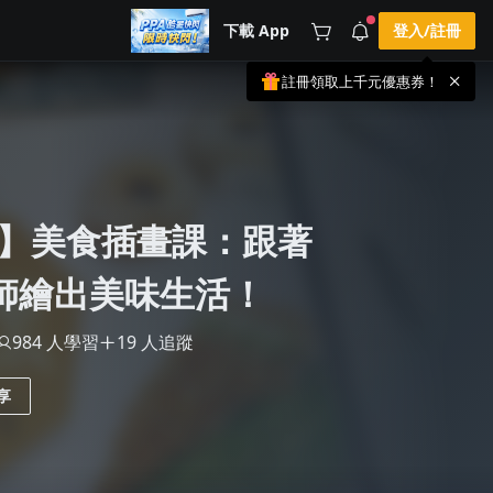
下載 App
登入/註冊
註冊領取上千元優惠券！
公告
載 APP 領取獎勵，隨時吸收新知識
🌞 PPA 避暑津貼．冷氣房升級｜
手機掃描下載
🥵 酷暑限時快閃｜單筆滿 NT$2,500 現
期間快閃活動
折 NT$300、再贈最高 2% 點數回饋！
1 天前
🚀 酷暑來襲．偷偷在冷氣房升級 📈
⭐️ 【冷氣房進修 限時開跑】◾單筆滿
】美食插畫課：跟著
NT$2,500 現折 NT$300◾活動期間：即
查看全部
日起 - 8/13（只有一週）-📣 酷暑季好康
\ 再加碼 /→ 點數回饋無上限🔥購買任一
課程 or 訂閱✅ 消費即享回饋 1% 點數
e老師繪出美味生活！
✅ 滿 $5,000 回饋 2% 點數🎁 此為 PPA
官方帳號 Line@ 專屬活動，加入好友👉
享有「渠道專屬活動」及「個人化推
984 人學習
19 人追蹤
播」！
享