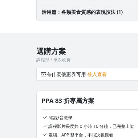
檸檬派
活用篇：各類美食質感的表現技法 (1)
組合 (套餐的擺放與表現)
選購方案
課程型 / 單次收費
有什麼優惠券可用
登入查看
PPA 83 折專屬方案
5篇影音教學
課程影片長度共 0 小時 16 分鐘，已完整上架
電腦、APP 雙平台，不限次數觀看