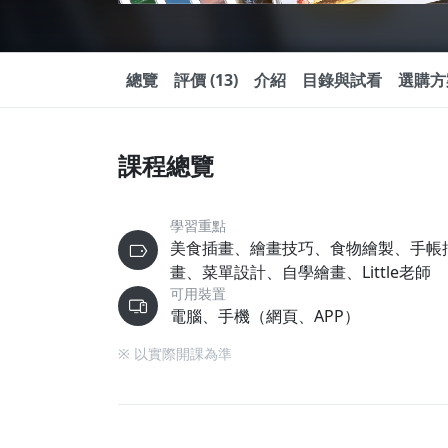
總覽
評價 (13)
介紹
目錄與試看
選購方
課程總覽
學習重點
美食插畫、繪畫技巧、食物繪製、手帳
畫、菜單設計、自學繪畫、Little老師
可用裝置
電腦、手機（網頁、APP）
※ 以實際開課為準