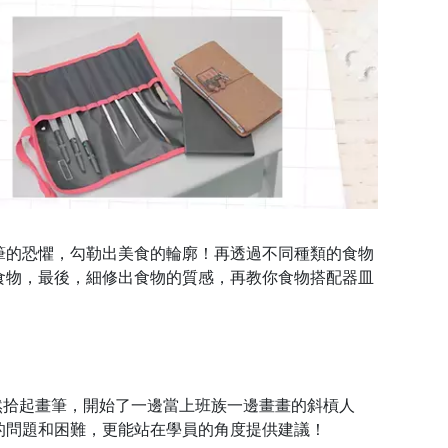
筆的恐懼，勾勒出美食的輪廓！再透過不同種類的食物
食物，最後，細修出食物的質感，再教你食物搭配器皿
 年偶然拾起畫筆，開始了一邊當上班族一邊畫畫的斜槓人
的問題和困難，更能站在學員的角度提供建議！