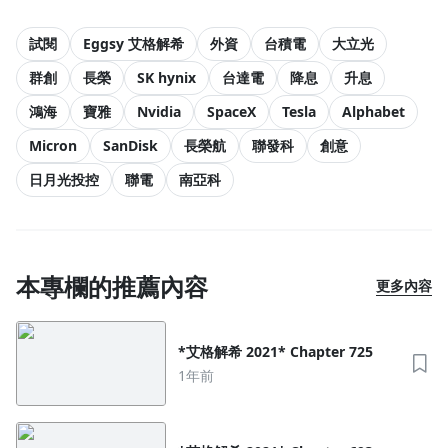
試閱
Eggsy 艾格解希
外資
台積電
大立光
群創
長榮
SK hynix
台達電
降息
升息
鴻海
寶雅
Nvidia
SpaceX
Tesla
Alphabet
Micron
SanDisk
長榮航
聯發科
創意
日月光投控
聯電
南亞科
本專欄的推薦內容
更多內容
*艾格解希 2021* Chapter 725
1年前