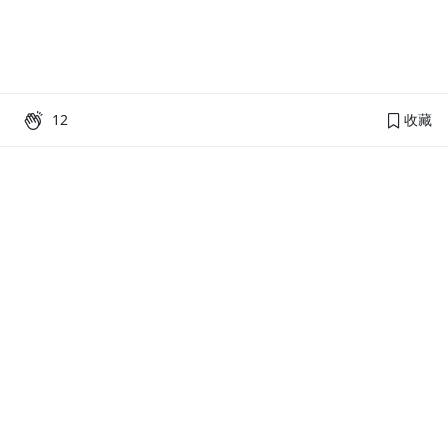
12
收藏
PressPlay Academy
課程分類
品牌介紹
線上課程
投資理財
語言學習
PPA 部落格
訂閱學習
烘焙料理
健康健身
活動主題館
耳邊說書
生活品味
職場技能
行銷
藝文娛樂
幫助
條款與政策