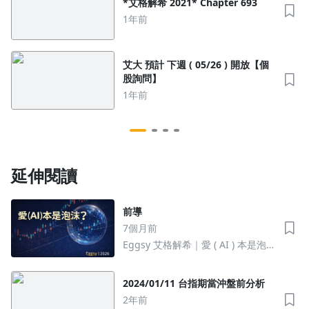
*艾格解希 2021* Chapter 693
1年前
艾大 預計 下週 ( 05/26 ) 開放【個
股詢問】
1年前
延伸閱讀
沒有待播放的清單
去逛逛
前導
7個月前
Eggsy 艾格解希｜愛 ( AI ) 本是泡
沫？ 艾大看2026
2024/01/11 台指期當沖盤前分析
2年前