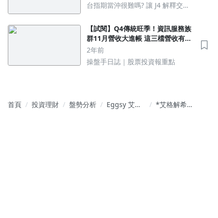
台指期當沖很難嗎? 讓 J4 解釋交易
背後思維邏輯
【試閱】Q4傳統旺季！資訊服務族
群11月營收大進帳 這三檔營收有望
創新高
2年前
操盤手日誌｜股票投資報重點
首頁
投資理財
盤勢分析
Eggsy 艾格
*艾格解希
解希｜股市
2021*
裡 我拒絕盲
Chapter
從
726 祝福 每
一位 媽媽
【母親節快
樂】