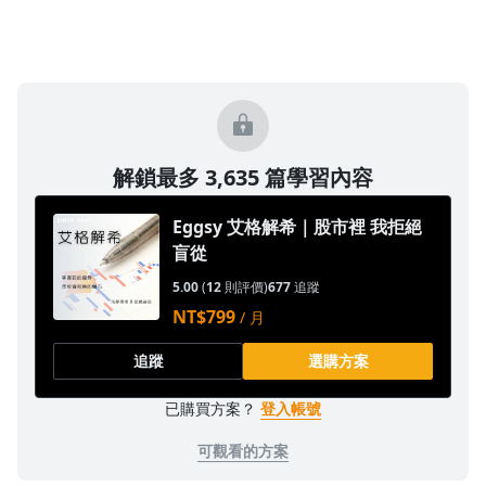
1.0x
0.75x
解鎖最多 3,635 篇學習內容
Eggsy 艾格解希｜股市裡 我拒絕
盲從
5.00
(
12
則評價)
677
追蹤
NT$799
/ 月
追蹤
選購方案
已購買方案？
登入帳號
可觀看的方案