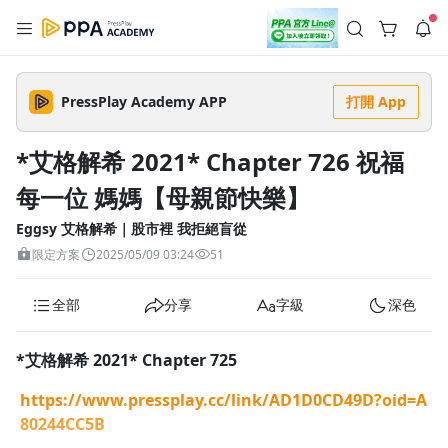
註冊領取 上千元優惠券！
公告
沒有描述
--:--
--:--
PressPlay Academy APP
打開 App
登入/註冊
🌞 PPA 避暑津貼．冷氣房升級｜期間快閃活動
🥵 酷暑限時快閃｜單筆滿 NT$2,500 現折 NT$300、再贈最高
*艾格解希 2021* Chapter 726 祝福
2% 點數回饋！🚀 酷暑來襲．偷偷在冷氣房升級 📈⭐️ 【冷氣房
3 天前
進修 限時開跑】◾單筆滿 NT$2,500 現折 NT$300◾活動期間：
每一位 媽媽【母親節快樂】
即日起 - 8/13（只有一週）-📣 酷暑季好康 \ 再加碼 /→ 點數回饋
返回播放器
無上限🔥購買任一課程 or 訂閱✅ 消費即享回饋 1% 點數✅ 滿
查看全部
$5,000 回饋 2% 點數🎁 此為 PPA 官方帳號 Line@ 專屬活動，加
Eggsy 艾格解希｜股市裡 我拒絕盲從
1.0x
入好友👉 享有「渠道專屬活動」及「個人化推播」！
清除全部
限定方案
2025/05/09 03:24
51
追蹤列表
播放清單
播放速度
全部
分享
字級
深色
2.0x
沒有播放清單
1.75x
*艾格解希 2021* Chapter 725
去逛逛
1.5x
https://www.pressplay.cc/link/AD1D0CD49D?oid=A
80244CC5B
1.25x