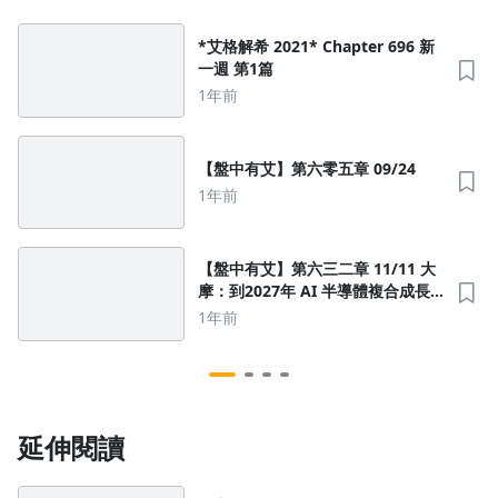
*艾格解希 2021* Chapter 696 新
一週 第1篇
1年前
沒有待播放的清單
去逛逛
【盤中有艾】第六零五章 09/24
1年前
【盤中有艾】第六三二章 11/11 大
摩：到2027年 AI 半導體複合成長
率將超過40%
1年前
延伸閱讀