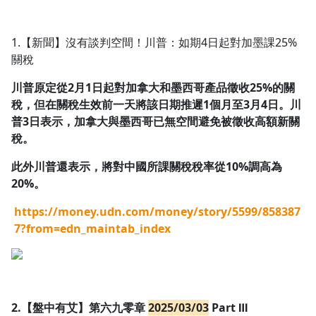
1.0x
1.【新聞】沒有談判空間！川普：如期4日起對加墨課25%
0.75x
關稅
川普原定從2月1日起對加拿大和墨西哥產品徵收25%的關
稅，但在關稅生效前一天將該日期推遲1個月至3月4日。川
普3日表示，加拿大與墨西哥已無空間避免被徵收高額新關
稅。
此外川普還表示，將對中國所課關稅稅率從10%調高為
20%。
https://money.udn.com/money/story/5599/858387
7?from=edn_maintab_index
2.【盤中有艾】第六九零章
2025/03/03
Part Ⅲ