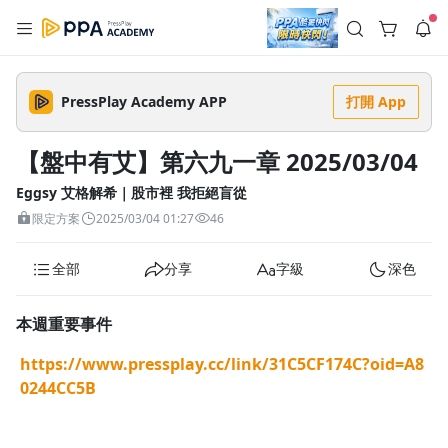
註冊領取 上千元優惠券！
公告
沒有描述
--:--
--:--
PressPlay Academy APP
打開 App
登入/註冊
🌞 PPA 避暑津貼．冷氣房升級｜期間快閃活動
🥵 酷暑限時快閃｜單筆滿 NT$2,500 現折 NT$300、再贈最高
【盤中有艾】第六九一章 2025/03/04
2% 點數回饋！🚀 酷暑來襲．偷偷在冷氣房升級 📈⭐️ 【冷氣房
2 天前
進修 限時開跑】◾單筆滿 NT$2,500 現折 NT$300◾活動期間：
即日起 - 8/13（只有一週）-📣 酷暑季好康 \ 再加碼 /→ 點數回饋
Eggsy 艾格解希｜股市裡 我拒絕盲從
返回播放器
無上限🔥購買任一課程 or 訂閱✅ 消費即享回饋 1% 點數✅ 滿
查看全部
限定方案
2025/03/04 01:27
46
$5,000 回饋 2% 點數🎁 此為 PPA 官方帳號 Line@ 專屬活動，加
1.0x
入好友👉 享有「渠道專屬活動」及「個人化推播」！
清除全部
追蹤列表
播放清單
全部
分享
字級
深色
播放速度
2.0x
本週重要事件
沒有播放清單
1.75x
https://www.pressplay.cc/link/31C5CF174C?oid=A8
去逛逛
0244CC5B
1.5x
1.25x