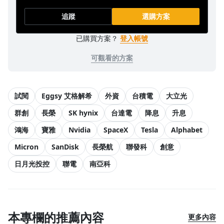
追蹤
選購方案
已購買方案？
登入帳號
可觀看的方案
試閱
Eggsy 艾格解希
外資
台積電
大立光
群創
長榮
SK hynix
台達電
降息
升息
鴻海
寶雅
Nvidia
SpaceX
Tesla
Alphabet
Micron
SanDisk
長榮航
聯發科
創意
日月光投控
聯電
南亞科
本專欄的推薦內容
更多內容