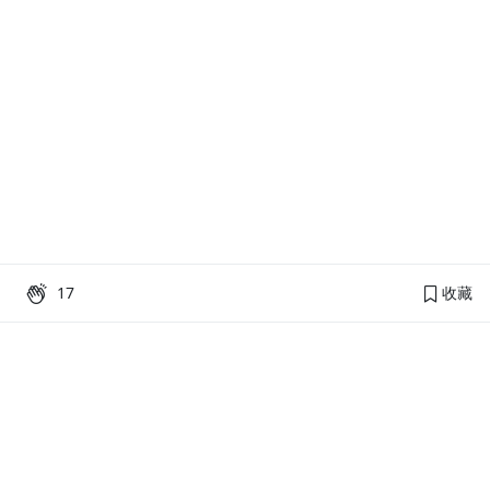
17
收藏
PressPlay Academy
課程分類
品牌介紹
線上課程
投資理財
語言學習
PPA 部落格
訂閱學習
烘焙料理
健康健身