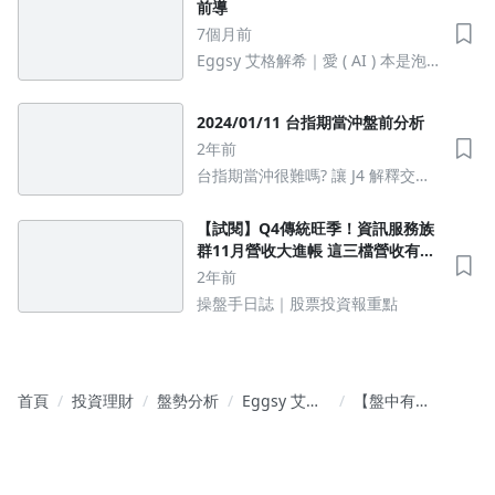
前導
7個月前
Eggsy 艾格解希｜愛 ( AI ) 本是泡
沫？ 艾大看2026
2024/01/11 台指期當沖盤前分析
2年前
台指期當沖很難嗎? 讓 J4 解釋交易
背後思維邏輯
【試閱】Q4傳統旺季！資訊服務族
群11月營收大進帳 這三檔營收有望
創新高
2年前
操盤手日誌｜股票投資報重點
首頁
投資理財
盤勢分析
Eggsy 艾格
【盤中有
解希｜股市
艾】第六九
裡 我拒絕盲
一章
從
2025/03/04