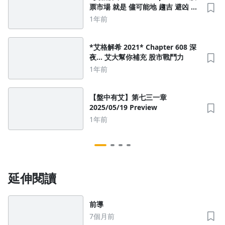
票市場 就是 儘可能地 趨吉 避凶 剛
好 ​這件事 ​艾大做的不算太差
1年前
*艾格解希 2021* Chapter 608 深
沒有待播放的清單
夜… 艾大幫你補充 股市戰鬥力
去逛逛
1年前
【盤中有艾】第七三一章
2025/05/19 Preview
1年前
延伸閱讀
前導
7個月前