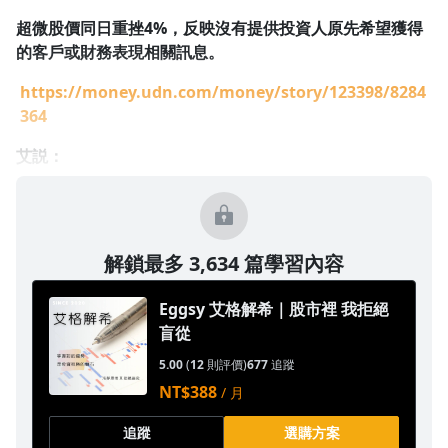
超微股價同日重挫4%，反映沒有提供投資人原先希望獲得
的客戶或財務表現相關訊息。
https://money.udn.com/money/story/123398/8284
364
艾説：
解鎖最多 3,634 篇學習內容
Eggsy 艾格解希｜股市裡 我拒絕
盲從
5.00
(
12
則評價)
677
追蹤
NT$388
/ 月
追蹤
選購方案