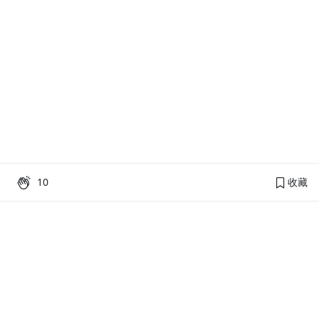
10
收藏
PressPlay Academy
課程分類
品牌介紹
線上課程
投資理財
語言學習
PPA 部落格
訂閱學習
烘焙料理
健康健身