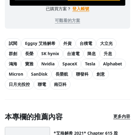
已購買方案？
登入帳號
可觀看的方案
試閱
Eggsy 艾格解希
外資
台積電
大立光
群創
長榮
SK hynix
台達電
降息
升息
鴻海
寶雅
Nvidia
SpaceX
Tesla
Alphabet
Micron
SanDisk
長榮航
聯發科
創意
日月光投控
聯電
南亞科
本專欄的推薦內容
更多內容
*艾格解希 2021* Chapter 615 股