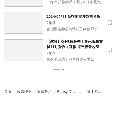
Eggsy 艾格解希｜愛 ( AI ) 本是泡
沫？ 艾大看2026
2024/01/11 台指期當沖盤前分析
2年前
台指期當沖很難嗎? 讓 J4 解釋交易
背後思維邏輯
【試閱】Q4傳統旺季！資訊服務族
群11月營收大進帳 這三檔營收有望
創新高
2年前
操盤手日誌｜股票投資報重點
首頁
投資理財
盤勢分析
Eggsy 艾格
【盤中有
解希｜股市
艾】第六一
裡 我拒絕盲
五章 10/11
從