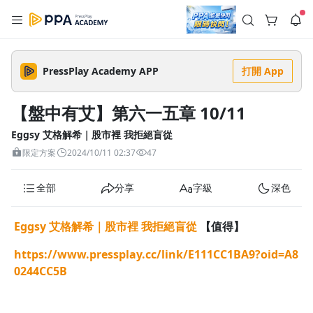
註冊領取 上千元優惠券！
公告
沒有描述
--:--
--:--
PressPlay Academy APP
打開 App
登入/註冊
🌞 PPA 避暑津貼．冷氣房升級｜期間快閃活動
🥵 酷暑限時快閃｜單筆滿 NT$2,500 現折 NT$300、再贈最高
【盤中有艾】第六一五章 10/11
2% 點數回饋！🚀 酷暑來襲．偷偷在冷氣房升級 📈⭐️ 【冷氣房
2 天前
進修 限時開跑】◾單筆滿 NT$2,500 現折 NT$300◾活動期間：
即日起 - 8/13（只有一週）-📣 酷暑季好康 \ 再加碼 /→ 點數回饋
Eggsy 艾格解希｜股市裡 我拒絕盲從
返回播放器
無上限🔥購買任一課程 or 訂閱✅ 消費即享回饋 1% 點數✅ 滿
查看全部
限定方案
2024/10/11 02:37
47
$5,000 回饋 2% 點數🎁 此為 PPA 官方帳號 Line@ 專屬活動，加
1.0x
入好友👉 享有「渠道專屬活動」及「個人化推播」！
清除全部
追蹤列表
播放清單
全部
分享
字級
深色
播放速度
2.0x
Eggsy 艾格解希｜股市裡 我拒絕盲從
【值得】
沒有播放清單
1.75x
https://www.pressplay.cc/link/E111CC1BA9?oid=A8
去逛逛
0244CC5B
1.5x
1.25x