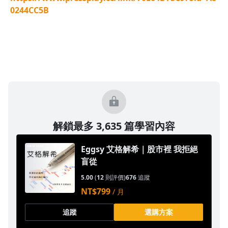
0244CC5B
1.0x
0.75x
解鎖最多 3,635 篇學習內容
Eggsy 艾格解希｜股市裡 我拒絕
盲從
5.00
(
12
則評價)
676
追蹤
NT$799
/ 月
追蹤
選購方案