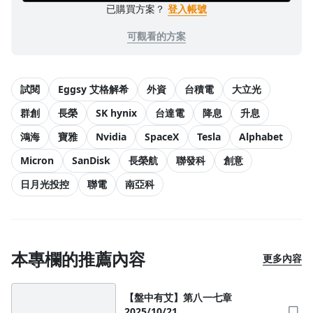
已購買方案？
登入帳號
可觀看的方案
試閱
Eggsy 艾格解希
外資
台積電
大立光
群創
長榮
SK hynix
台達電
降息
升息
鴻海
寶雅
Nvidia
SpaceX
Tesla
Alphabet
Micron
SanDisk
長榮航
聯發科
創意
日月光投控
聯電
南亞科
本專欄的推薦內容
更多內容
【盤中有艾】第八一七章
2025/10/21