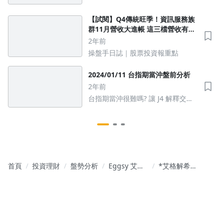
沫？ 艾大看2026
【試閱】Q4傳統旺季！資訊服務族
群11月營收大進帳 這三檔營收有望
創新高
2年前
操盤手日誌｜股票投資報重點
2024/01/11 台指期當沖盤前分析
2年前
台指期當沖很難嗎? 讓 J4 解釋交易
背後思維邏輯
首頁
投資理財
盤勢分析
Eggsy 艾格
*艾格解希
解希｜股市
2021*
裡 我拒絕盲
Chapter
從
805 10/29