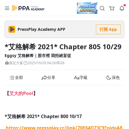
註冊領取 上千元優惠券！
公告
沒有描述
--:--
--:--
PressPlay Academy APP
打開 App
登入/註冊
🌞 PPA 避暑津貼．冷氣房升級｜期間快閃活動
🥵 酷暑限時快閃｜單筆滿 NT$2,500 現折 NT$300、再贈最高
*艾格解希 2021* Chapter 805 10/29
2% 點數回饋！🚀 酷暑來襲．偷偷在冷氣房升級 📈⭐️ 【冷氣房
4 天前
進修 限時開跑】◾單筆滿 NT$2,500 現折 NT$300◾活動期間：
即日起 - 8/13（只有一週）-📣 酷暑季好康 \ 再加碼 /→ 點數回饋
Eggsy 艾格解希｜股市裡 我拒絕盲從
返回播放器
無上限🔥購買任一課程 or 訂閱✅ 消費即享回饋 1% 點數✅ 滿
查看全部
限定方案
2025/10/29 04:26
26
$5,000 回饋 2% 點數🎁 此為 PPA 官方帳號 Line@ 專屬活動，加
1.0x
入好友👉 享有「渠道專屬活動」及「個人化推播」！
清除全部
追蹤列表
播放清單
全部
分享
字級
深色
播放速度
2.0x
【
艾大的Pool
】
沒有播放清單
1.75x
去逛逛
1.5x
*艾格解希 2021* Chapter 800 10/17
1.25x
https://www.pressplay.cc/link/70E64D73C9?oid=A8